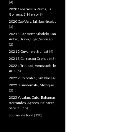
(4)
2020 Canaries La Palma, La
Gomera, El Hierro
(9)
2020 Cap Vert, Sal, Sao Nicolau
(3)
2021 1 Cap Vert : Mindelo, San
Antao, Brava, Fogo,Santiago
(2)
2021 2 Guyane et transat
(4)
2021 3 Carriacou Grenade
(3)
2022 1 Trinidad, Venezuela, le
ABC
(5)
2022 2 Colombie , San Blas
(4)
2022 3 Guatemala , Mexique
(3)
2023 Yucatan, Cuba, Bahamas,
Bermudes, Açores, Baléares,
Sète !!!
(15)
Journal de bord
(128)