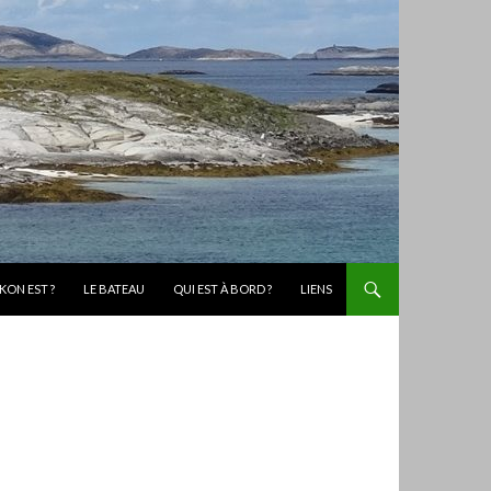
KON EST ?
LE BATEAU
QUI EST À BORD ?
LIENS