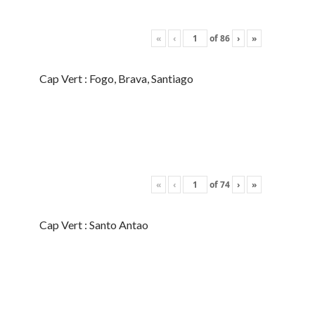
«
‹
of
86
›
»
Cap Vert : Fogo, Brava, Santiago
«
‹
of
74
›
»
Cap Vert : Santo Antao