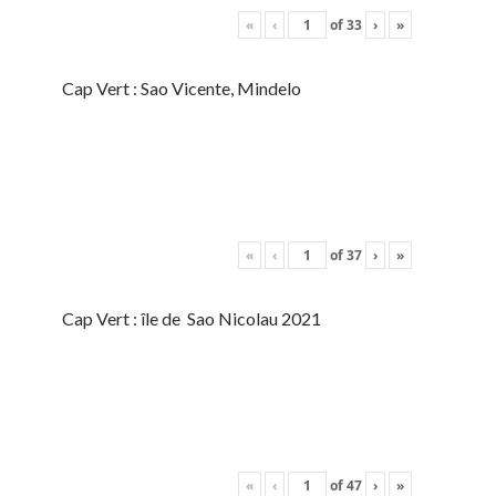
«
‹
of
33
›
»
Cap Vert : Sao Vicente, Mindelo
«
‹
of
37
›
»
Cap Vert : île de Sao Nicolau 2021
«
‹
of
47
›
»