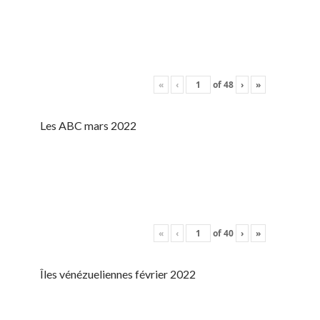
«
‹
of
48
›
»
Les ABC mars 2022
«
‹
of
40
›
»
Îles vénézueliennes février 2022