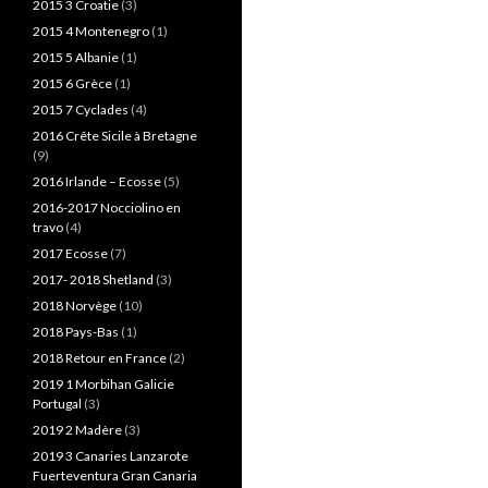
2015 3 Croatie
(3)
2015 4 Montenegro
(1)
2015 5 Albanie
(1)
2015 6 Grèce
(1)
2015 7 Cyclades
(4)
2016 Crête Sicile à Bretagne
(9)
2016 Irlande – Ecosse
(5)
2016-2017 Nocciolino en
travo
(4)
2017 Ecosse
(7)
2017- 2018 Shetland
(3)
2018 Norvège
(10)
2018 Pays-Bas
(1)
2018 Retour en France
(2)
2019 1 Morbihan Galicie
Portugal
(3)
2019 2 Madère
(3)
2019 3 Canaries Lanzarote
Fuerteventura Gran Canaria