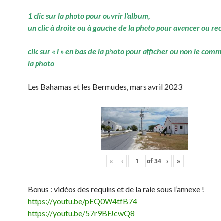
1 clic sur la photo pour ouvrir l’album,
un clic à droite ou à gauche de la photo pour avancer ou re
clic sur « i » en bas de la photo pour afficher ou non le com
la photo
Les Bahamas et les Bermudes, mars avril 2023
«
‹
of
34
›
»
Bonus : vidéos des requins et de la raie sous l’annexe !
https://youtu.be/pEQ0W4tfB74
https://youtu.be/57r9BFJcwQ8