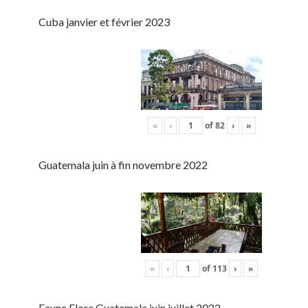
Cuba janvier et février 2023
«
‹
of
82
›
»
Guatemala juin à fin novembre 2022
«
‹
of
113
›
»
Faune Flore Guatemala juin juillet 2022