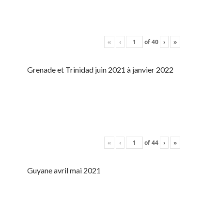
«
‹
of
40
›
»
Grenade et Trinidad juin 2021 à janvier 2022
«
‹
of
44
›
»
Guyane avril mai 2021