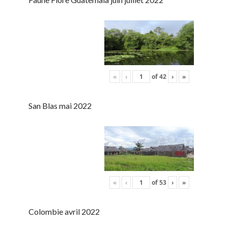
«
‹
of
42
›
»
San Blas mai 2022
«
‹
of
53
›
»
Colombie avril 2022