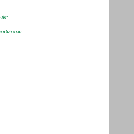
culer
mentaire sur