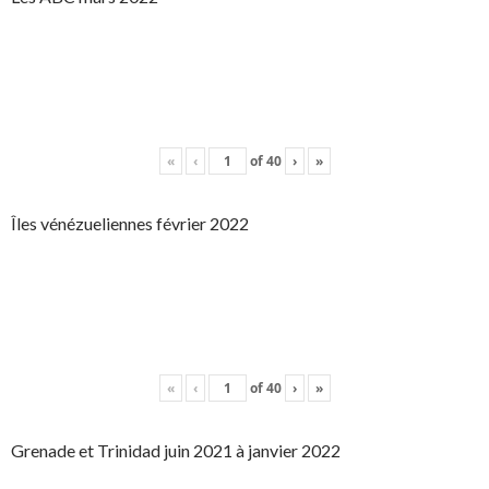
«
‹
of
40
›
»
Îles vénézueliennes février 2022
«
‹
of
40
›
»
Grenade et Trinidad juin 2021 à janvier 2022