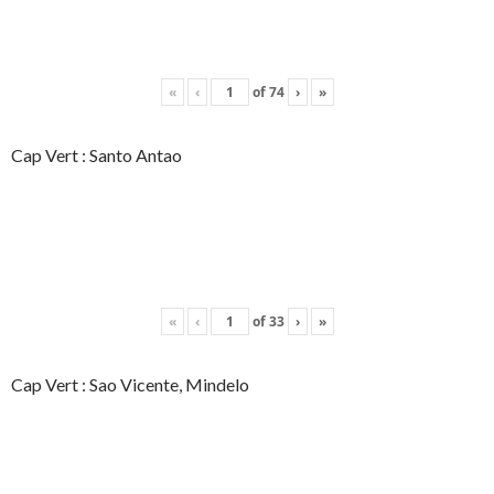
«
‹
of
74
›
»
Cap Vert : Santo Antao
«
‹
of
33
›
»
Cap Vert : Sao Vicente, Mindelo