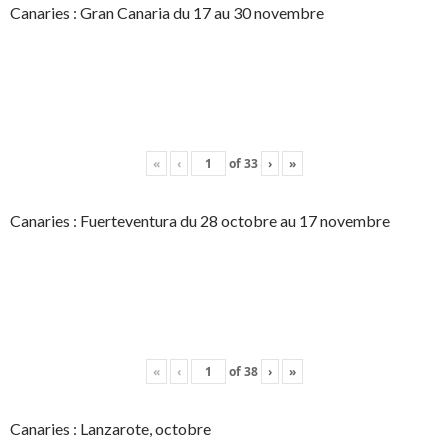
Canaries : Gran Canaria du 17 au 30 novembre
«
‹
of
33
›
»
Canaries : Fuerteventura du 28 octobre au 17 novembre
«
‹
of
38
›
»
Canaries : Lanzarote, octobre