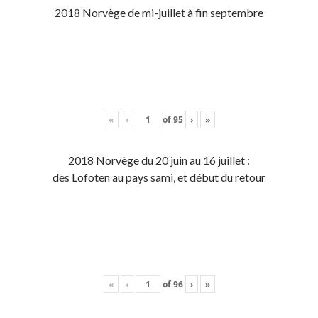
2018 Norvège de mi-juillet à fin septembre
«
‹
of
95
›
»
2018 Norvège du 20 juin au 16 juillet :
des Lofoten au pays sami, et début du retour
«
‹
of
96
›
»