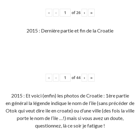
«
‹
of
26
›
»
2015 : Dernière partie et fin de la Croatie
«
‹
of
44
›
»
2015 : Et voici (enfin) les photos de Croatie : 1ère partie
en général la légende indique le nom de l’ile (sans précéder de
Otok qui veut dire ile en croate) ou d’une ville (des fois la ville
porte le nom de l’ile …!) mais si vous avez un doute,
questionnez, là ce soir je fatigue !