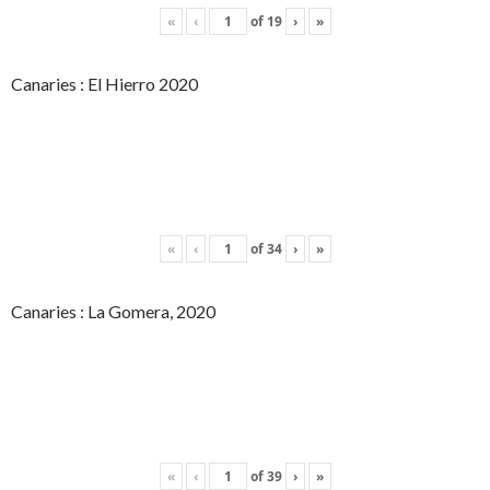
«
‹
of
19
›
»
Canaries : El Hierro 2020
«
‹
of
34
›
»
Canaries : La Gomera, 2020
«
‹
of
39
›
»