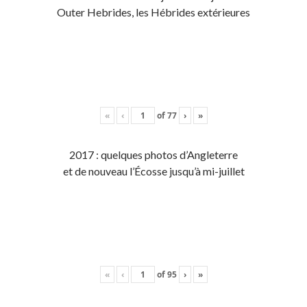
Outer Hebrides, les Hébrides extérieures
«
‹
of
77
›
»
2017 : quelques photos d’Angleterre
et de nouveau l’Écosse jusqu’à mi-juillet
«
‹
of
95
›
»