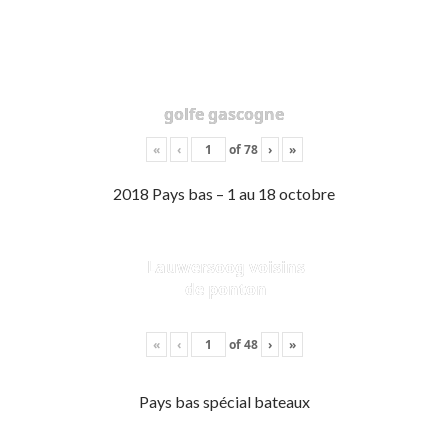
golfe gascogne
«
‹
of
78
›
»
2018 Pays bas – 1 au 18 octobre
Lauwersoog voisins
de ponton
«
‹
of
48
›
»
Pays bas spécial bateaux