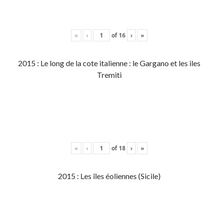
«
‹
of
16
›
»
2015 : Le long de la cote italienne : le Gargano et les iles
Tremiti
«
‹
of
18
›
»
2015 : Les îles éoliennes (Sicile)