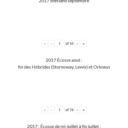
2017 Shetland septembre
«
‹
of
55
›
»
2017 Écosse aout :
fin des Hébrides (Stornoway, Lewis) et Orkneys
«
‹
of
76
›
»
2017 : Écosse de mi-juillet à fin juillet :