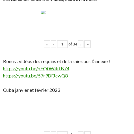
«
‹
of
34
›
»
Bonus : vidéos des requins et de la raie sous l’annexe !
https://youtu.be/pEQ0W4tfB74
https://youtu.be/57r9BFJcwQ8
Cuba janvier et février 2023