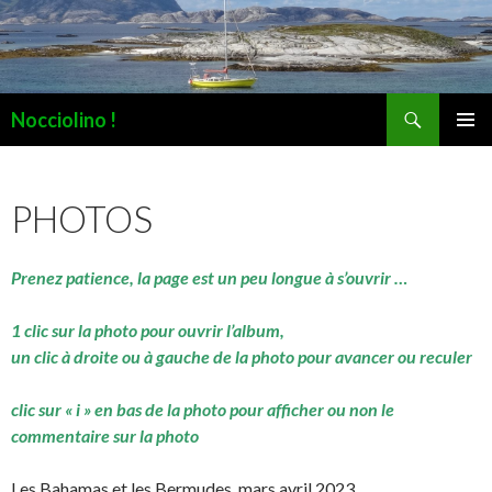
Recherche
Nocciolino !
ALLER
MENU
AU
PRINCI
CONTENU
PHOTOS
Prenez patience, la page est un peu longue à s’ouvrir …
1 clic sur la photo pour ouvrir l’album,
un clic à droite ou à gauche de la photo pour avancer ou reculer
clic sur « i » en bas de la photo pour afficher ou non le
commentaire sur la photo
Les Bahamas et les Bermudes, mars avril 2023