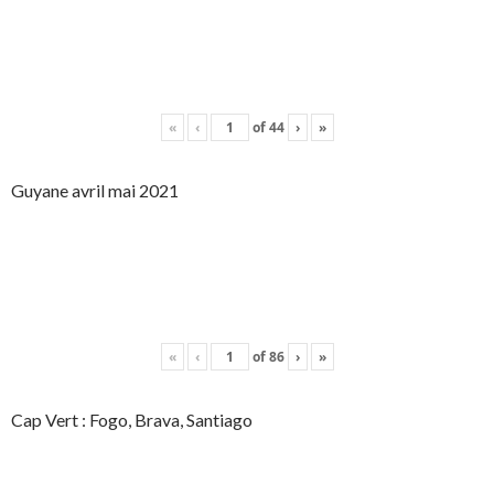
«
‹
of
44
›
»
Guyane avril mai 2021
«
‹
of
86
›
»
Cap Vert : Fogo, Brava, Santiago