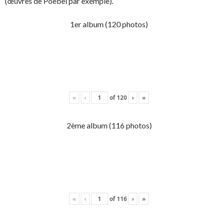
(œuvres de Poebel par exemple).
1er album (120 photos)
«
‹
of
120
›
»
2ème album (116 photos)
«
‹
of
116
›
»