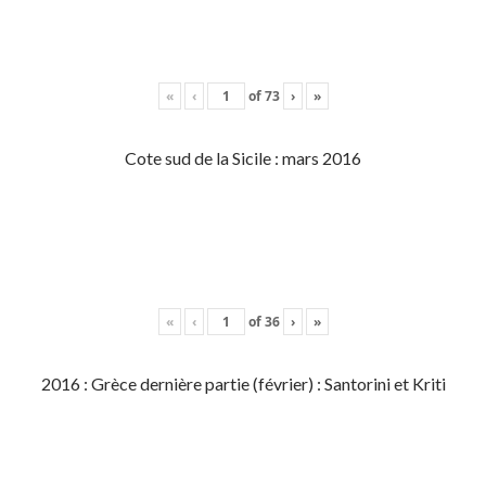
«
‹
of
73
›
»
Cote sud de la Sicile : mars 2016
«
‹
of
36
›
»
2016 : Grèce dernière partie (février) : Santorini et Kriti