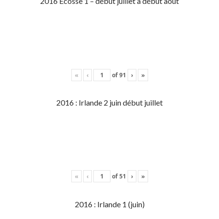
2016 Écosse 1 – début juillet à début aout
«
‹
of
91
›
»
2016 : Irlande 2 juin début juillet
«
‹
of
51
›
»
2016 : Irlande 1 (juin)