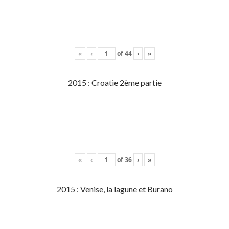
«
‹
of
44
›
»
2015 : Croatie 2ème partie
«
‹
of
36
›
»
2015 : Venise, la lagune et Burano