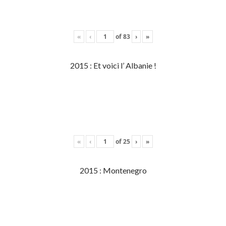
«
‹
of
83
›
»
2015 : Et voici l’ Albanie !
«
‹
of
25
›
»
2015 : Montenegro