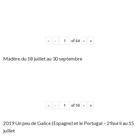
«
‹
of
64
›
»
Madère du 18 juillet au 30 septembre
«
‹
of
50
›
»
2019 Un peu de Galice (Espagne) et le Portugal – 29avril au 15
juillet