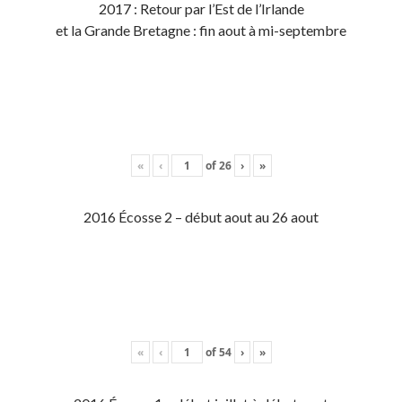
2017 : Retour par l’Est de l’Irlande
et la Grande Bretagne : fin aout à mi-septembre
«
‹
of
26
›
»
2016 Écosse 2 – début aout au 26 aout
«
‹
of
54
›
»