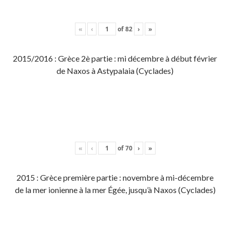
«
‹
of
82
›
»
2015/2016 : Grèce 2è partie : mi décembre à début février
de Naxos à Astypalaia (Cyclades)
«
‹
of
70
›
»
2015 : Grèce première partie : novembre à mi-décembre
de la mer ionienne à la mer Égée, jusqu’à Naxos (Cyclades)