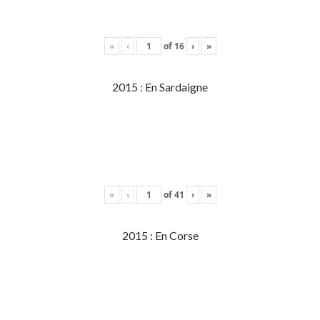
«
‹
of
16
›
»
2015 : En Sardaigne
«
‹
of
41
›
»
2015 : En Corse