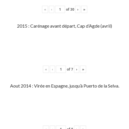
«
‹
of
30
›
»
2015 : Carénage avant départ, Cap d’Agde (avril)
«
‹
of
7
›
»
Aout 2014 : Virée en Espagne, jusqu’à Puerto de la Selva.