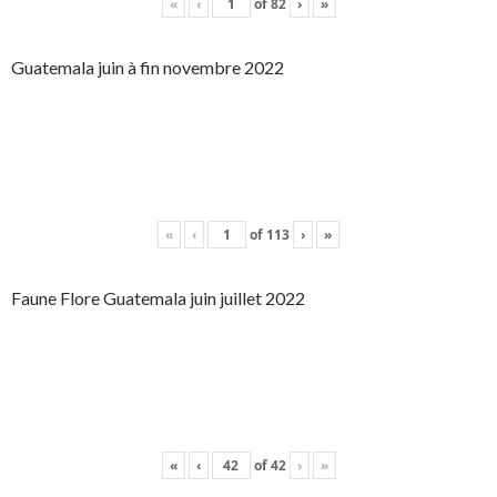
«
‹
of
82
›
»
Guatemala juin à fin novembre 2022
«
‹
of
113
›
»
Faune Flore Guatemala juin juillet 2022
«
‹
of
42
›
»