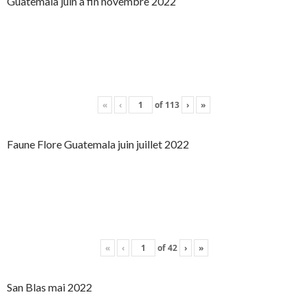
Guatemala juin à fin novembre 2022
«
‹
of
113
›
»
Faune Flore Guatemala juin juillet 2022
«
‹
of
42
›
»
San Blas mai 2022