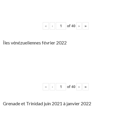
«
‹
of
40
›
»
Îles vénézueliennes février 2022
«
‹
of
40
›
»
Grenade et Trinidad juin 2021 à janvier 2022