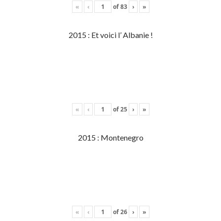
«
‹
of
83
›
»
2015 : Et voici l’ Albanie !
«
‹
of
25
›
»
2015 : Montenegro
«
‹
of
26
›
»