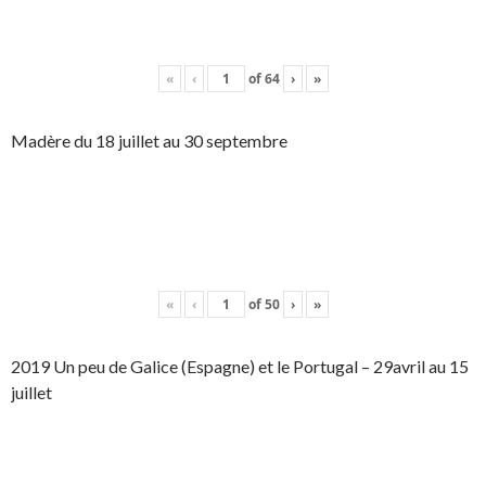
«
‹
of
64
›
»
Madère du 18 juillet au 30 septembre
«
‹
of
50
›
»
2019 Un peu de Galice (Espagne) et le Portugal – 29avril au 15
juillet