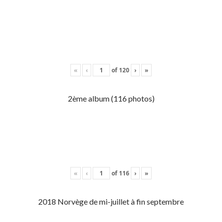
«
‹
of
120
›
»
2ème album (116 photos)
«
‹
of
116
›
»
2018 Norvège de mi-juillet à fin septembre