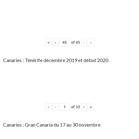
«
‹
of
45
›
»
Canaries : Ténérife décembre 2019 et début 2020
«
‹
of
33
›
»
Canaries : Gran Canaria du 17 au 30 novembre