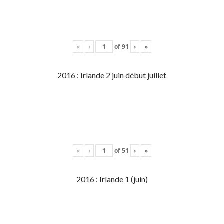
«
‹
of
91
›
»
2016 : Irlande 2 juin début juillet
«
‹
of
51
›
»
2016 : Irlande 1 (juin)