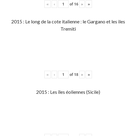
«
‹
of
16
›
»
2015 : Le long de la cote italienne : le Gargano et les iles
Tremiti
«
‹
of
18
›
»
2015 : Les îles éoliennes (Sicile)