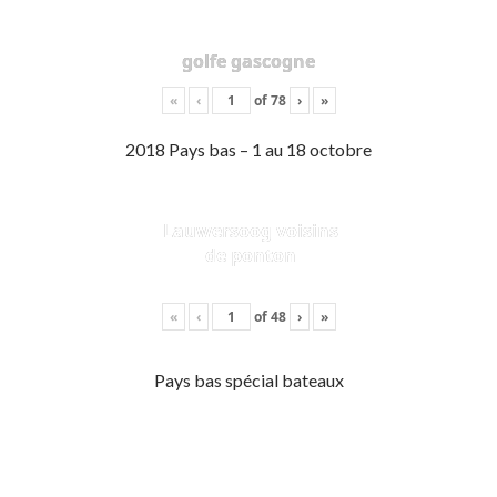
golfe gascogne
«
‹
of
78
›
»
2018 Pays bas – 1 au 18 octobre
Lauwersoog voisins
de ponton
«
‹
of
48
›
»
Pays bas spécial bateaux