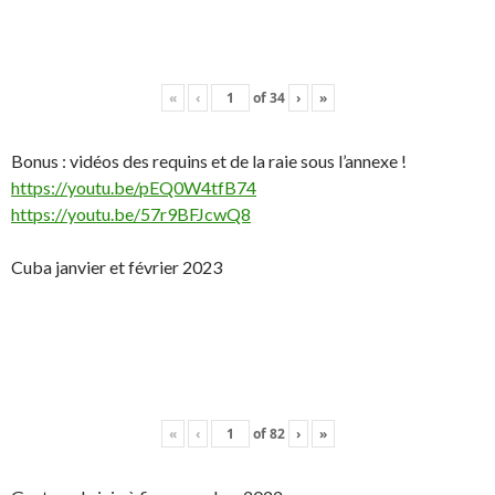
«
‹
of
34
›
»
Bonus : vidéos des requins et de la raie sous l’annexe !
https://youtu.be/pEQ0W4tfB74
https://youtu.be/57r9BFJcwQ8
Cuba janvier et février 2023
«
‹
of
82
›
»