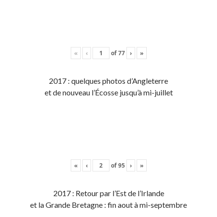
«
‹
of
77
›
»
2017 : quelques photos d’Angleterre
et de nouveau l’Écosse jusqu’à mi-juillet
«
‹
of
95
›
»
2017 : Retour par l’Est de l’Irlande
et la Grande Bretagne : fin aout à mi-septembre