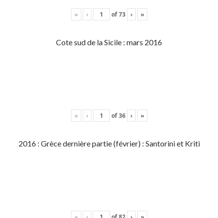
«
‹
of
73
›
»
Cote sud de la Sicile : mars 2016
«
‹
of
36
›
»
2016 : Grèce dernière partie (février) : Santorini et Kriti
«
‹
of
82
›
»