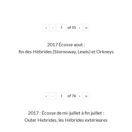
«
‹
of
55
›
»
2017 Écosse aout :
fin des Hébrides (Stornoway, Lewis) et Orkneys
«
‹
of
76
›
»
2017 : Écosse de mi-juillet à fin juillet :
Outer Hebrides, les Hébrides extérieures