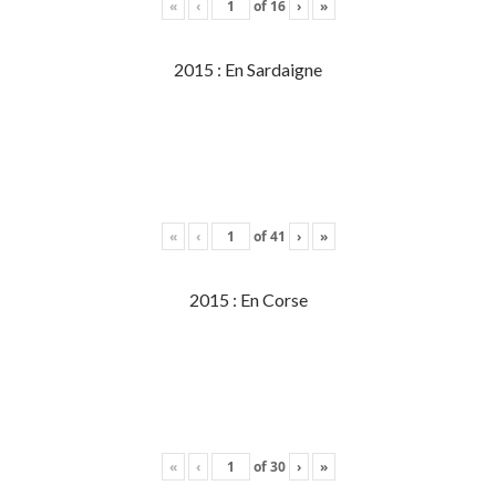
«
‹
of
16
›
»
2015 : En Sardaigne
«
‹
of
41
›
»
2015 : En Corse
«
‹
of
30
›
»