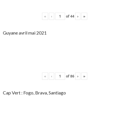
«
‹
of
44
›
»
Guyane avril mai 2021
«
‹
of
86
›
»
Cap Vert : Fogo, Brava, Santiago