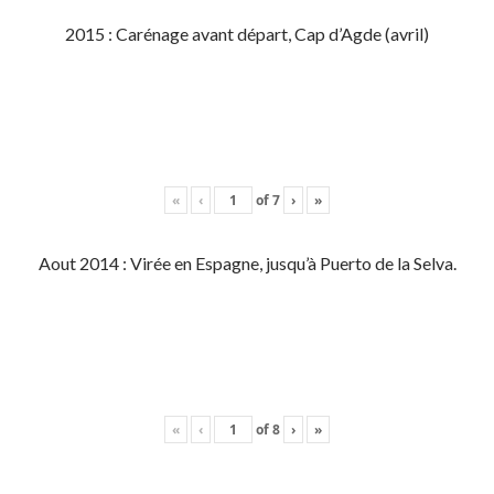
2015 : Carénage avant départ, Cap d’Agde (avril)
«
‹
of
7
›
»
Aout 2014 : Virée en Espagne, jusqu’à Puerto de la Selva.
«
‹
of
8
›
»