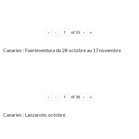
«
‹
of
33
›
»
Canaries : Fuerteventura du 28 octobre au 17 novembre
«
‹
of
38
›
»
Canaries : Lanzarote, octobre