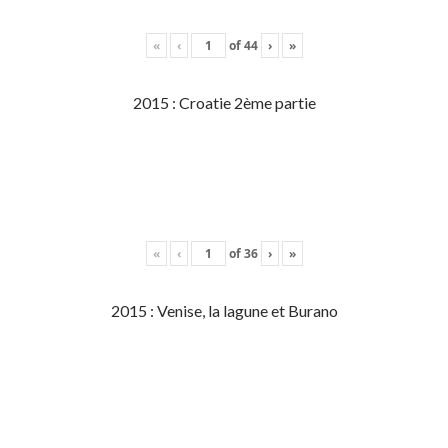
«
‹
of
44
›
»
2015 : Croatie 2ème partie
«
‹
of
36
›
»
2015 : Venise, la lagune et Burano