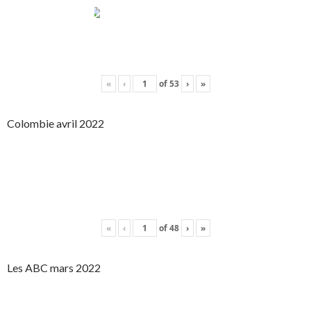
«
‹
of
53
›
»
Colombie avril 2022
«
‹
of
48
›
»
Les ABC mars 2022