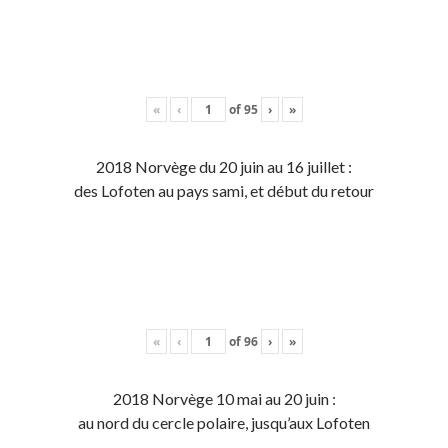
«
‹
of
95
›
»
2018 Norvège du 20 juin au 16 juillet :
des Lofoten au pays sami, et début du retour
«
‹
of
96
›
»
2018 Norvège 10 mai au 20 juin :
au nord du cercle polaire, jusqu’aux Lofoten