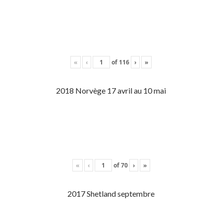
«
‹
of
116
›
»
2018 Norvège 17 avril au 10 mai
«
‹
of
70
›
»
2017 Shetland septembre