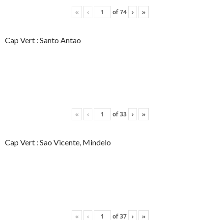
«
‹
of
74
›
»
Cap Vert : Santo Antao
«
‹
of
33
›
»
Cap Vert : Sao Vicente, Mindelo
«
‹
of
37
›
»