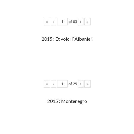
«
‹
of
83
›
»
2015 : Et voici l’ Albanie !
«
‹
of
25
›
»
2015 : Montenegro