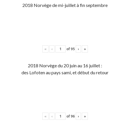
2018 Norvège de mi-juillet à fin septembre
«
‹
of
95
›
»
2018 Norvège du 20 juin au 16 juillet :
des Lofoten au pays sami, et début du retour
«
‹
of
96
›
»