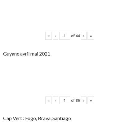
«
‹
of
44
›
»
Guyane avril mai 2021
«
‹
of
86
›
»
Cap Vert : Fogo, Brava, Santiago