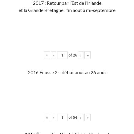
2017 : Retour par l’Est de l’Irlande
et la Grande Bretagne : fin aout à mi-septembre
«
‹
of
26
›
»
2016 Écosse 2 – début aout au 26 aout
«
‹
of
54
›
»