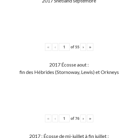
2017 Shetland septembre
«
‹
of
55
›
»
2017 Écosse aout :
fin des Hébrides (Stornoway, Lewis) et Orkneys
«
‹
of
76
›
»
2017 : Écosse de mi-juillet à fin juillet :