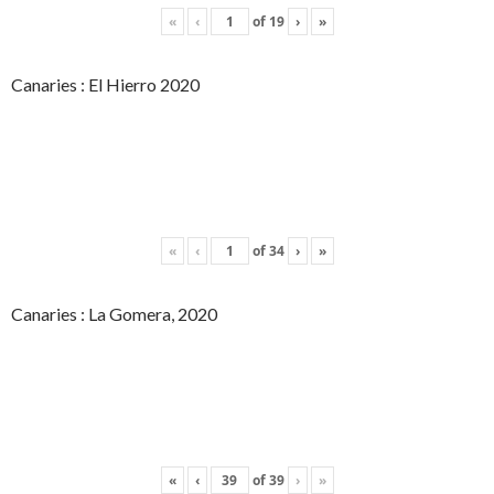
«
‹
of
19
›
»
Canaries : El Hierro 2020
«
‹
of
34
›
»
Canaries : La Gomera, 2020
«
‹
of
39
›
»