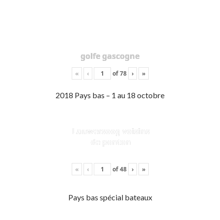
golfe gascogne
«
‹
of
78
›
»
2018 Pays bas – 1 au 18 octobre
Lauwersoog voisins
de ponton
«
‹
of
48
›
»
Pays bas spécial bateaux