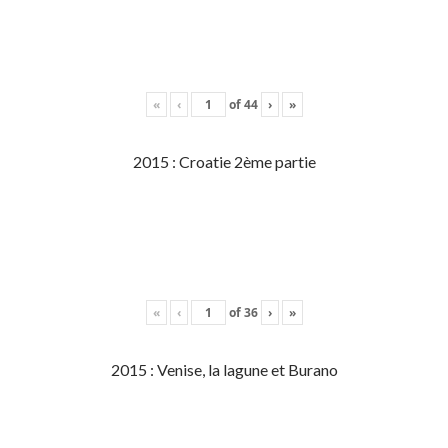
«
‹
of
44
›
»
2015 : Croatie 2ème partie
«
‹
of
36
›
»
2015 : Venise, la lagune et Burano