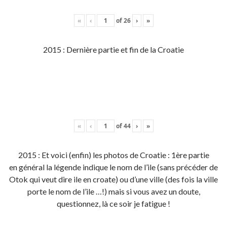
«
‹
of
26
›
»
2015 : Dernière partie et fin de la Croatie
«
‹
of
44
›
»
2015 : Et voici (enfin) les photos de Croatie : 1ère partie
en général la légende indique le nom de l’ile (sans précéder de
Otok qui veut dire ile en croate) ou d’une ville (des fois la ville
porte le nom de l’ile …!) mais si vous avez un doute,
questionnez, là ce soir je fatigue !