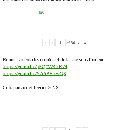
«
‹
of
34
›
»
Bonus : vidéos des requins et de la raie sous l’annexe !
https://youtu.be/pEQ0W4tfB74
https://youtu.be/57r9BFJcwQ8
Cuba janvier et février 2023