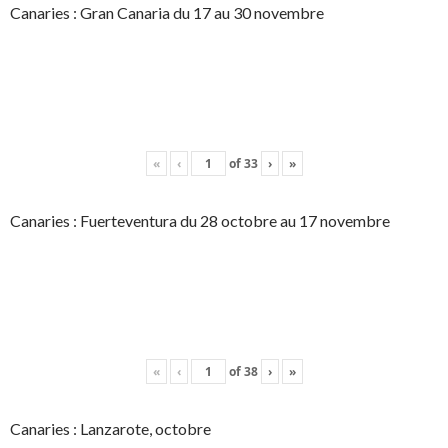
Canaries : Gran Canaria du 17 au 30 novembre
«
‹
of
33
›
»
Canaries : Fuerteventura du 28 octobre au 17 novembre
«
‹
of
38
›
»
Canaries : Lanzarote, octobre