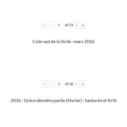
«
‹
of
73
›
»
Cote sud de la Sicile : mars 2016
«
‹
of
36
›
»
2016 : Grèce dernière partie (février) : Santorini et Kriti