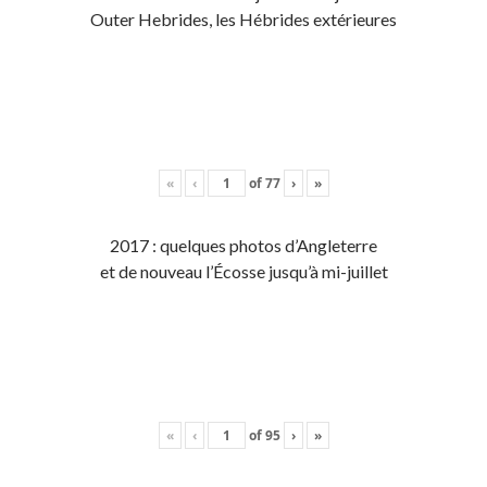
Outer Hebrides, les Hébrides extérieures
«
‹
of
77
›
»
2017 : quelques photos d’Angleterre
et de nouveau l’Écosse jusqu’à mi-juillet
«
‹
of
95
›
»