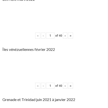
«
‹
of
40
›
»
Îles vénézueliennes février 2022
«
‹
of
40
›
»
Grenade et Trinidad juin 2021 à janvier 2022