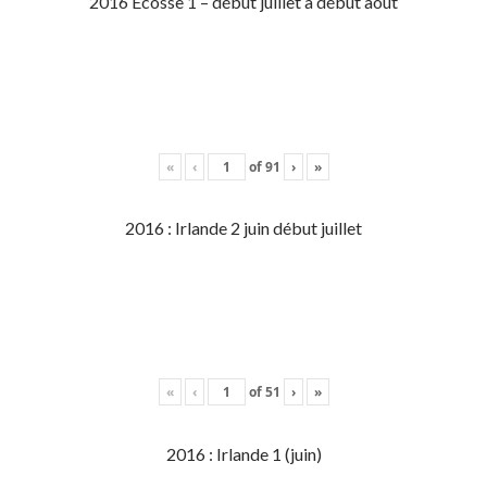
2016 Écosse 1 – début juillet à début aout
«
‹
of
91
›
»
2016 : Irlande 2 juin début juillet
«
‹
of
51
›
»
2016 : Irlande 1 (juin)