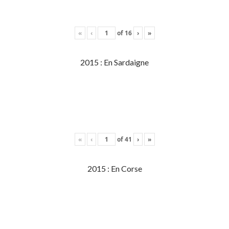
«
‹
of
16
›
»
2015 : En Sardaigne
«
‹
of
41
›
»
2015 : En Corse