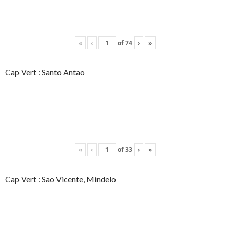
«
‹
of
74
›
»
Cap Vert : Santo Antao
«
‹
of
33
›
»
Cap Vert : Sao Vicente, Mindelo