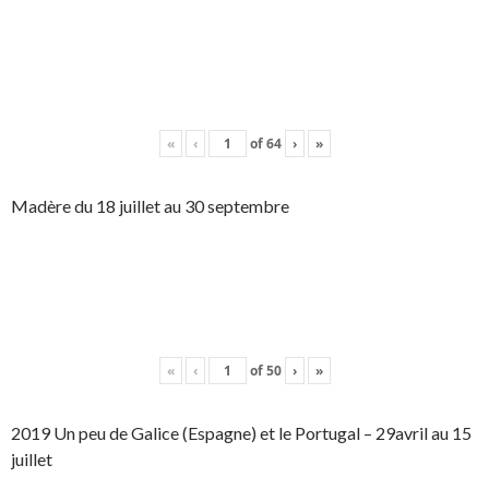
«
‹
of
64
›
»
Madère du 18 juillet au 30 septembre
«
‹
of
50
›
»
2019 Un peu de Galice (Espagne) et le Portugal – 29avril au 15
juillet