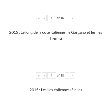
«
‹
of
16
›
»
2015 : Le long de la cote italienne : le Gargano et les iles
Tremiti
«
‹
of
18
›
»
2015 : Les îles éoliennes (Sicile)