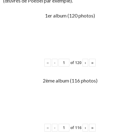
(œuvres de Poebel par exemple).
1er album (120 photos)
«
‹
of
120
›
»
2ème album (116 photos)
«
‹
of
116
›
»