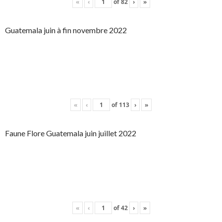
«
‹
of
82
›
»
Guatemala juin à fin novembre 2022
«
‹
of
113
›
»
Faune Flore Guatemala juin juillet 2022
«
‹
of
42
›
»