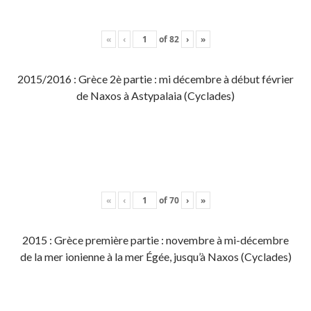
«
‹
of
82
›
»
2015/2016 : Grèce 2è partie : mi décembre à début février
de Naxos à Astypalaia (Cyclades)
«
‹
of
70
›
»
2015 : Grèce première partie : novembre à mi-décembre
de la mer ionienne à la mer Égée, jusqu’à Naxos (Cyclades)