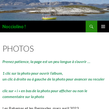
Recherche
Nocciolino !
ALLER
MENU
AU
PRINCI
CONTENU
PHOTOS
Prenez patience, la page est un peu longue à s’ouvrir …
1 clic sur la photo pour ouvrir l’album,
un clic à droite ou à gauche de la photo pour avancer ou reculer
clic sur « i » en bas de la photo pour afficher ou non le
commentaire sur la photo
Les Bahamas et les Bermudes, mars avril 2023