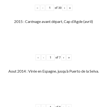
«
‹
of
30
›
»
2015 : Carénage avant départ, Cap d’Agde (avril)
«
‹
of
7
›
»
Aout 2014 : Virée en Espagne, jusqu’à Puerto de la Selva.