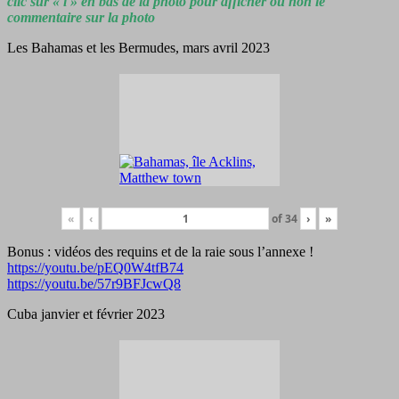
clic sur « i » en bas de la photo pour afficher ou non le
commentaire sur la photo
Les Bahamas et les Bermudes, mars avril 2023
«
‹
of
34
›
»
Bonus : vidéos des requins et de la raie sous l’annexe !
https://youtu.be/pEQ0W4tfB74
https://youtu.be/57r9BFJcwQ8
Cuba janvier et février 2023