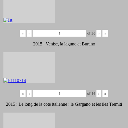
«
‹
of
36
›
»
2015 : Venise, la lagune et Burano
«
‹
of
16
›
»
2015 : Le long de la cote italienne : le Gargano et les iles Tremiti