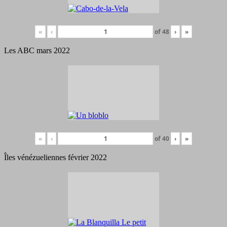
«
‹
of
48
›
»
Les ABC mars 2022
«
‹
of
40
›
»
Îles vénézueliennes février 2022