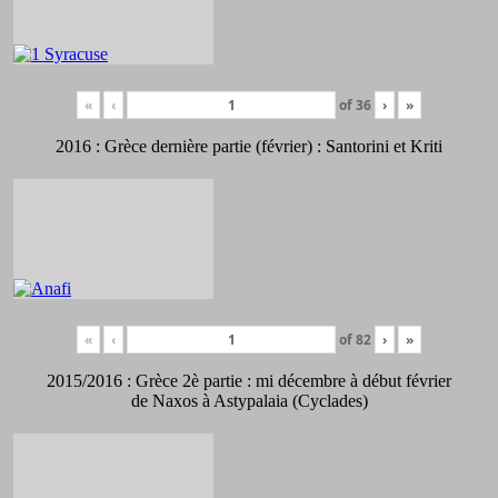
«
‹
of
36
›
»
2016 : Grèce dernière partie (février) : Santorini et Kriti
«
‹
of
82
›
»
2015/2016 : Grèce 2è partie : mi décembre à début février
de Naxos à Astypalaia (Cyclades)