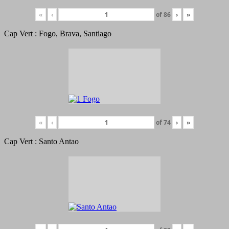
«
‹
of
86
›
»
Cap Vert : Fogo, Brava, Santiago
«
‹
of
74
›
»
Cap Vert : Santo Antao