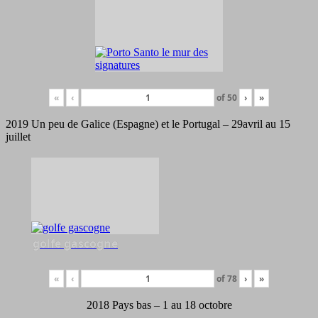
«
‹
of
50
›
»
2019 Un peu de Galice (Espagne) et le Portugal – 29avril au 15
juillet
golfe gascogne
«
‹
of
78
›
»
2018 Pays bas – 1 au 18 octobre