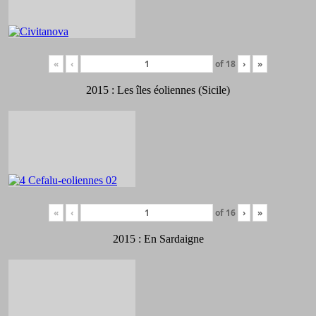
«
‹
of
18
›
»
2015 : Les îles éoliennes (Sicile)
«
‹
of
16
›
»
2015 : En Sardaigne