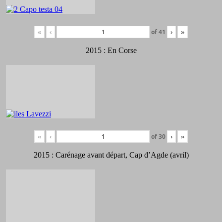
«
‹
of
41
›
»
2015 : En Corse
«
‹
of
30
›
»
2015 : Carénage avant départ, Cap d’Agde (avril)