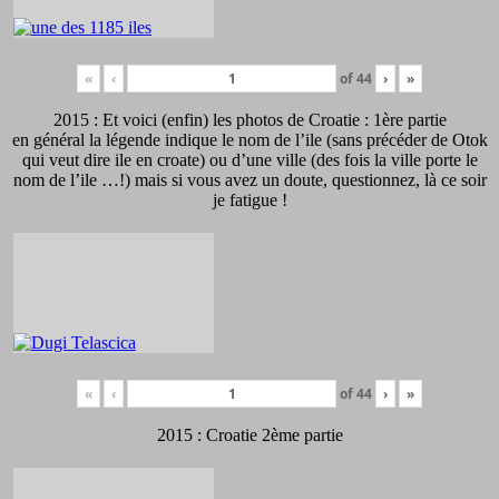
«
‹
of
44
›
»
2015 : Et voici (enfin) les photos de Croatie : 1ère partie
en général la légende indique le nom de l’ile (sans précéder de Otok
qui veut dire ile en croate) ou d’une ville (des fois la ville porte le
nom de l’ile …!) mais si vous avez un doute, questionnez, là ce soir
je fatigue !
«
‹
of
44
›
»
2015 : Croatie 2ème partie