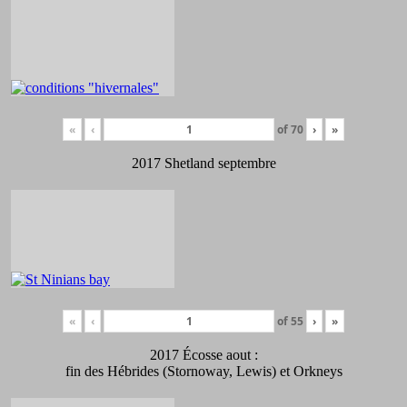
«
‹
of
70
›
»
2017 Shetland septembre
«
‹
of
55
›
»
2017 Écosse aout :
fin des Hébrides (Stornoway, Lewis) et Orkneys