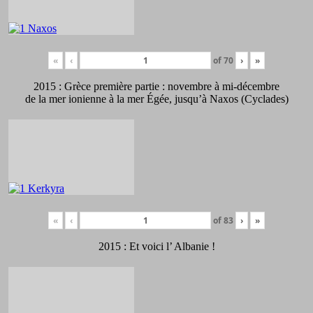
«
‹
of
70
›
»
2015 : Grèce première partie : novembre à mi-décembre
de la mer ionienne à la mer Égée, jusqu’à Naxos (Cyclades)
«
‹
of
83
›
»
2015 : Et voici l’ Albanie !