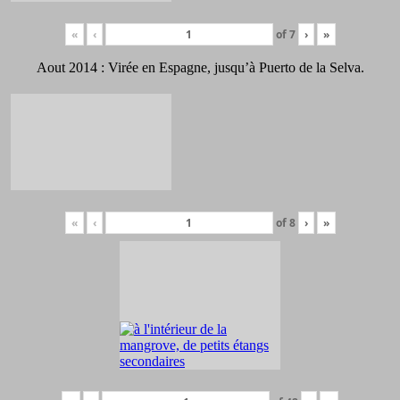
«
‹
of
7
›
»
Aout 2014 : Virée en Espagne, jusqu’à Puerto de la Selva.
«
‹
of
8
›
»