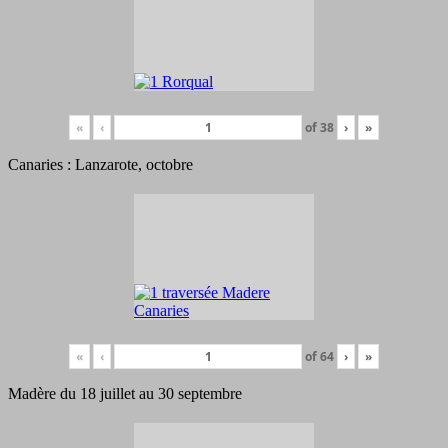
«
‹
of
38
›
»
Canaries : Lanzarote, octobre
«
‹
of
64
›
»
Madère du 18 juillet au 30 septembre