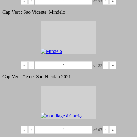
«
‹
of
33
›
»
Cap Vert : Sao Vicente, Mindelo
«
‹
of
37
›
»
Cap Vert : île de Sao Nicolau 2021
«
‹
of
47
›
»