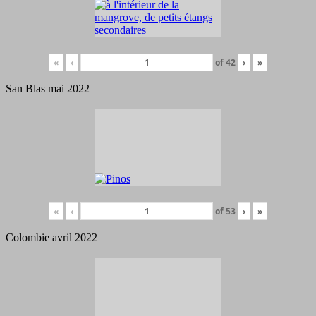
«
‹
of
42
›
»
San Blas mai 2022
«
‹
of
53
›
»
Colombie avril 2022