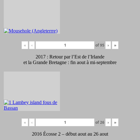
«
‹
of
95
›
»
2017 : Retour par l’Est de l’Irlande
et la Grande Bretagne : fin aout à mi-septembre
«
‹
of
26
›
»
2016 Écosse 2 – début aout au 26 aout