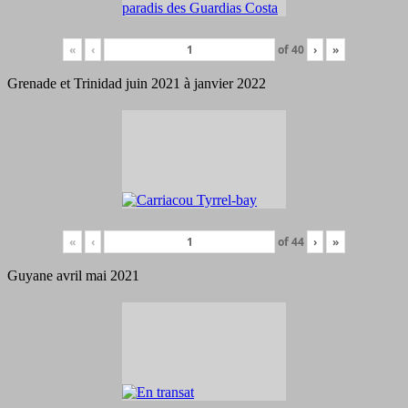
«
‹
of
40
›
»
Grenade et Trinidad juin 2021 à janvier 2022
«
‹
of
44
›
»
Guyane avril mai 2021