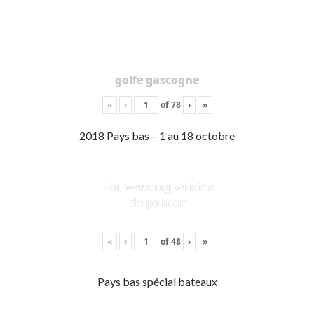
golfe gascogne
«
‹
of
78
›
»
2018 Pays bas – 1 au 18 octobre
Lauwersoog voisins
de ponton
«
‹
of
48
›
»
Pays bas spécial bateaux