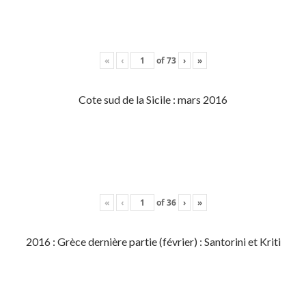
«
‹
of
73
›
»
Cote sud de la Sicile : mars 2016
«
‹
of
36
›
»
2016 : Grèce dernière partie (février) : Santorini et Kriti