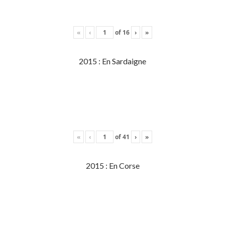
«
‹
of
16
›
»
2015 : En Sardaigne
«
‹
of
41
›
»
2015 : En Corse