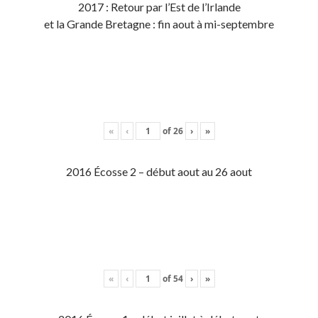
2017 : Retour par l’Est de l’Irlande
et la Grande Bretagne : fin aout à mi-septembre
«
‹
of
26
›
»
2016 Écosse 2 – début aout au 26 aout
«
‹
of
54
›
»