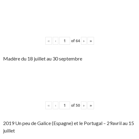
«
‹
of
64
›
»
Madère du 18 juillet au 30 septembre
«
‹
of
50
›
»
2019 Un peu de Galice (Espagne) et le Portugal – 29avril au 15
juillet