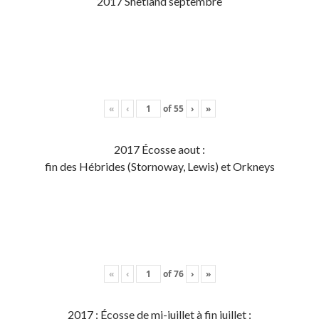
2017 Shetland septembre
«
‹
of
55
›
»
2017 Écosse aout :
fin des Hébrides (Stornoway, Lewis) et Orkneys
«
‹
of
76
›
»
2017 : Écosse de mi-juillet à fin juillet :