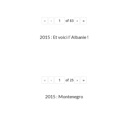
«
‹
of
83
›
»
2015 : Et voici l’ Albanie !
«
‹
of
25
›
»
2015 : Montenegro