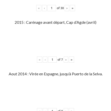
«
‹
of
30
›
»
2015 : Carénage avant départ, Cap d’Agde (avril)
«
‹
of
7
›
»
Aout 2014 : Virée en Espagne, jusqu’à Puerto de la Selva.