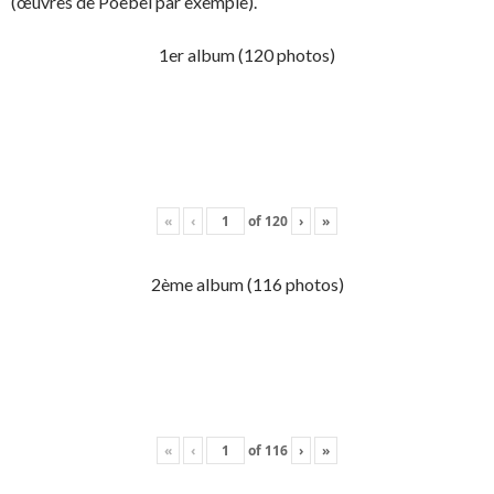
(œuvres de Poebel par exemple).
1er album (120 photos)
«
‹
of
120
›
»
2ème album (116 photos)
«
‹
of
116
›
»