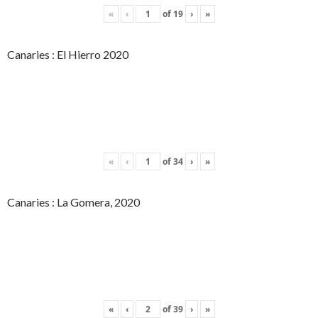
«
‹
of
19
›
»
Canaries : El Hierro 2020
«
‹
of
34
›
»
Canaries : La Gomera, 2020
«
‹
of
39
›
»