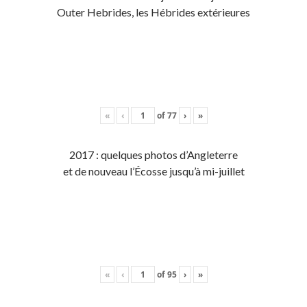
Outer Hebrides, les Hébrides extérieures
«
‹
of
77
›
»
2017 : quelques photos d’Angleterre
et de nouveau l’Écosse jusqu’à mi-juillet
«
‹
of
95
›
»