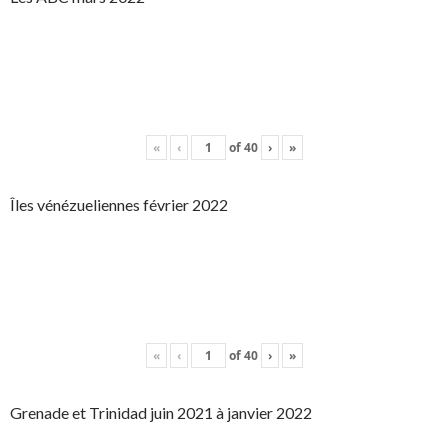
«
‹
of
40
›
»
Îles vénézueliennes février 2022
«
‹
of
40
›
»
Grenade et Trinidad juin 2021 à janvier 2022