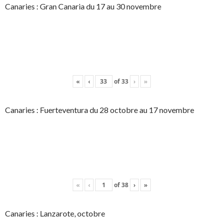
Canaries : Gran Canaria du 17 au 30 novembre
«
‹
of
33
›
»
Canaries : Fuerteventura du 28 octobre au 17 novembre
«
‹
of
38
›
»
Canaries : Lanzarote, octobre