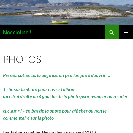
Recherche
Nocciolino !
ALLER
MENU
AU
PRINCI
CONTENU
PHOTOS
Prenez patience, la page est un peu longue à s’ouvrir …
1 clic sur la photo pour ouvrir l’album,
un clic à droite ou à gauche de la photo pour avancer ou reculer
clic sur « i » en bas de la photo pour afficher ou non le
commentaire sur la photo
Les Bahamas et les Bermudes, mars avril 2023