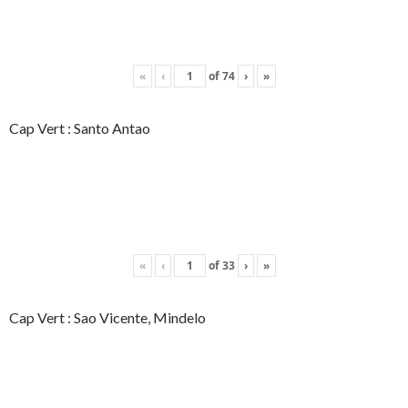
«
‹
of
74
›
»
Cap Vert : Santo Antao
«
‹
of
33
›
»
Cap Vert : Sao Vicente, Mindelo