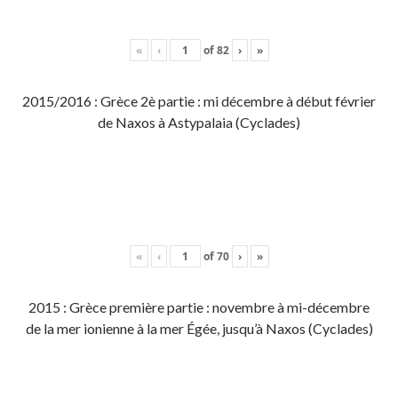
«
‹
of
82
›
»
2015/2016 : Grèce 2è partie : mi décembre à début février
de Naxos à Astypalaia (Cyclades)
«
‹
of
70
›
»
2015 : Grèce première partie : novembre à mi-décembre
de la mer ionienne à la mer Égée, jusqu’à Naxos (Cyclades)