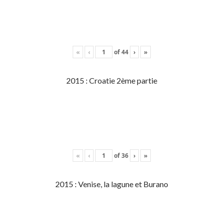
«
‹
of
44
›
»
2015 : Croatie 2ème partie
«
‹
of
36
›
»
2015 : Venise, la lagune et Burano