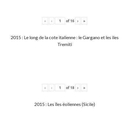
«
‹
of
16
›
»
2015 : Le long de la cote italienne : le Gargano et les iles
Tremiti
«
‹
of
18
›
»
2015 : Les îles éoliennes (Sicile)