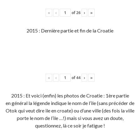
«
‹
of
26
›
»
2015 : Dernière partie et fin de la Croatie
«
‹
of
44
›
»
2015 : Et voici (enfin) les photos de Croatie : 1ère partie
en général la légende indique le nom de l’ile (sans précéder de
Otok qui veut dire ile en croate) ou d’une ville (des fois la ville
porte le nom de l’ile …!) mais si vous avez un doute,
questionnez, là ce soir je fatigue !