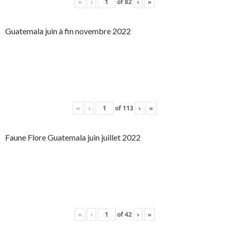
«
‹
of
82
›
»
Guatemala juin à fin novembre 2022
«
‹
of
113
›
»
Faune Flore Guatemala juin juillet 2022
«
‹
of
42
›
»