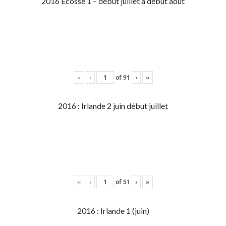
2016 Écosse 1 – début juillet à début aout
«
‹
of
91
›
»
2016 : Irlande 2 juin début juillet
«
‹
of
51
›
»
2016 : Irlande 1 (juin)