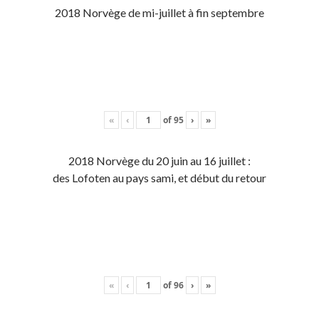
2018 Norvège de mi-juillet à fin septembre
«
‹
of
95
›
»
2018 Norvège du 20 juin au 16 juillet :
des Lofoten au pays sami, et début du retour
«
‹
of
96
›
»