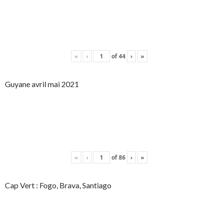
«
‹
of
44
›
»
Guyane avril mai 2021
«
‹
of
86
›
»
Cap Vert : Fogo, Brava, Santiago