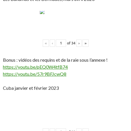
«
‹
of
34
›
»
Bonus : vidéos des requins et de la raie sous l’annexe !
https://youtu.be/pEQ0W4tfB74
https://youtu.be/57r9BFJcwQ8
Cuba janvier et février 2023