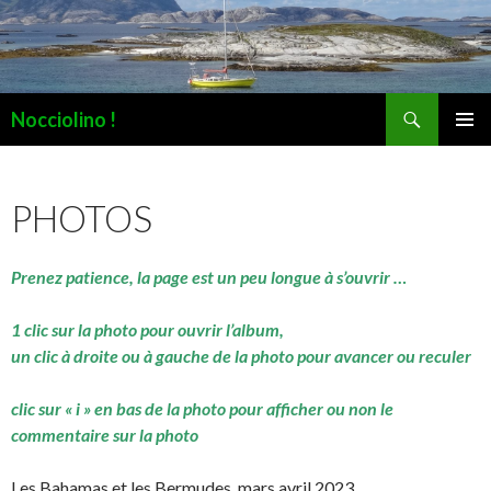
Recherche
Nocciolino !
ALLER
MENU
AU
PRINCI
CONTENU
PHOTOS
Prenez patience, la page est un peu longue à s’ouvrir …
1 clic sur la photo pour ouvrir l’album,
un clic à droite ou à gauche de la photo pour avancer ou reculer
clic sur « i » en bas de la photo pour afficher ou non le
commentaire sur la photo
Les Bahamas et les Bermudes, mars avril 2023