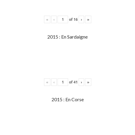
«
‹
of
16
›
»
2015 : En Sardaigne
«
‹
of
41
›
»
2015 : En Corse