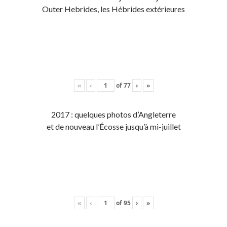
Outer Hebrides, les Hébrides extérieures
«
‹
of
77
›
»
2017 : quelques photos d’Angleterre
et de nouveau l’Écosse jusqu’à mi-juillet
«
‹
of
95
›
»