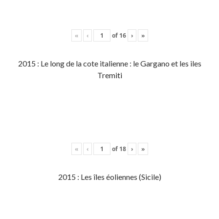
«
‹
of
16
›
»
2015 : Le long de la cote italienne : le Gargano et les iles
Tremiti
«
‹
of
18
›
»
2015 : Les îles éoliennes (Sicile)