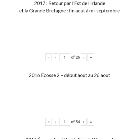
2017 : Retour par l’Est de l’Irlande
et la Grande Bretagne : fin aout à mi-septembre
«
‹
of
26
›
»
2016 Écosse 2 – début aout au 26 aout
«
‹
of
54
›
»