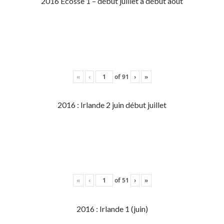
2016 Écosse 1 – début juillet à début aout
«
‹
of
91
›
»
2016 : Irlande 2 juin début juillet
«
‹
of
51
›
»
2016 : Irlande 1 (juin)