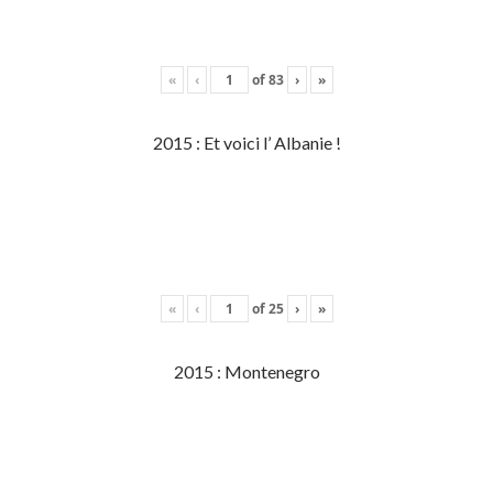
«
‹
of
83
›
»
2015 : Et voici l’ Albanie !
«
‹
of
25
›
»
2015 : Montenegro