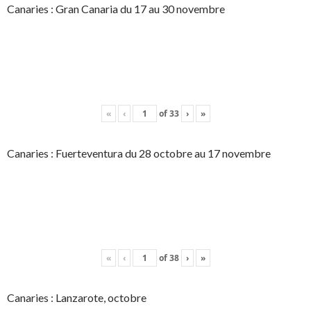
Canaries : Gran Canaria du 17 au 30 novembre
«
‹
of
33
›
»
Canaries : Fuerteventura du 28 octobre au 17 novembre
«
‹
of
38
›
»
Canaries : Lanzarote, octobre