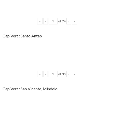
«
‹
of
74
›
»
Cap Vert : Santo Antao
«
‹
of
33
›
»
Cap Vert : Sao Vicente, Mindelo