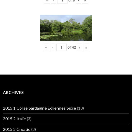
«
‹
of
8
›
»
«
‹
of
42
›
»
ARCHIVES
2015 1 Corse Sardaigne Eoliennes Sicile
(10)
2015 2 Italie
(3)
2015 3 Croatie
(3)