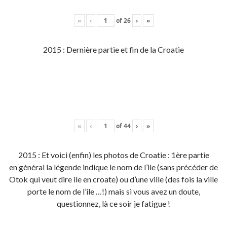
«
‹
of
26
›
»
2015 : Dernière partie et fin de la Croatie
«
‹
of
44
›
»
2015 : Et voici (enfin) les photos de Croatie : 1ère partie
en général la légende indique le nom de l’ile (sans précéder de
Otok qui veut dire ile en croate) ou d’une ville (des fois la ville
porte le nom de l’ile …!) mais si vous avez un doute,
questionnez, là ce soir je fatigue !