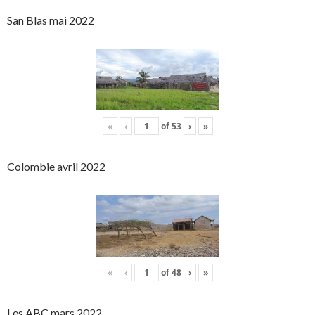
San Blas mai 2022
«
‹
of
53
›
»
Colombie avril 2022
«
‹
of
48
›
»
Les ABC mars 2022