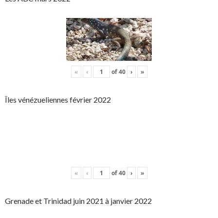
«
‹
of
40
›
»
Îles vénézueliennes février 2022
«
‹
of
40
›
»
Grenade et Trinidad juin 2021 à janvier 2022