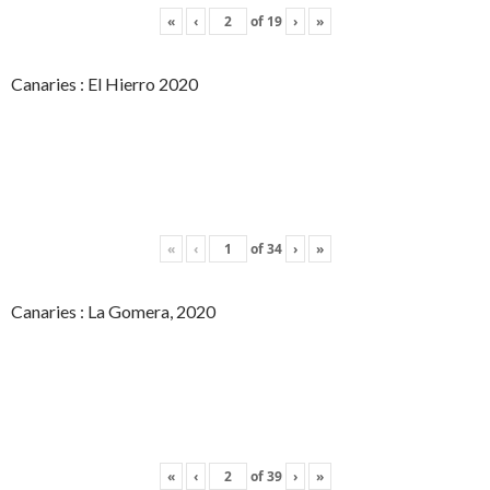
«
‹
of
19
›
»
Canaries : El Hierro 2020
«
‹
of
34
›
»
Canaries : La Gomera, 2020
«
‹
of
39
›
»