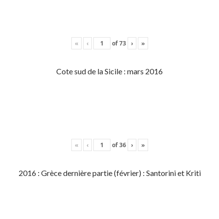
«
‹
of
73
›
»
Cote sud de la Sicile : mars 2016
«
‹
of
36
›
»
2016 : Grèce dernière partie (février) : Santorini et Kriti