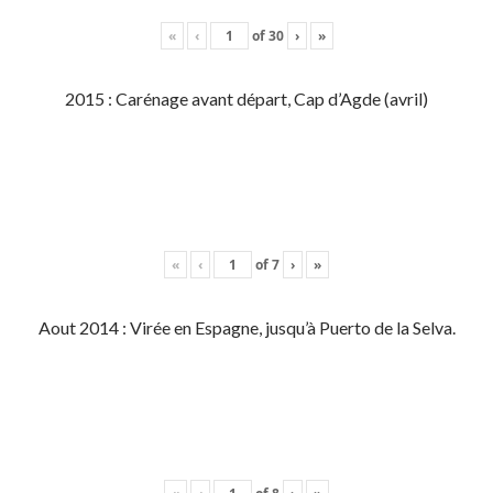
«
‹
of
30
›
»
2015 : Carénage avant départ, Cap d’Agde (avril)
«
‹
of
7
›
»
Aout 2014 : Virée en Espagne, jusqu’à Puerto de la Selva.