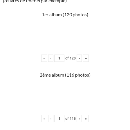
(œuvres de Poebel par exemple).
1er album (120 photos)
«
‹
of
120
›
»
2ème album (116 photos)
«
‹
of
116
›
»