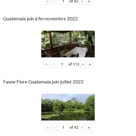
«
‹
of
82
›
»
Guatemala juin à fin novembre 2022
«
‹
of
113
›
»
Faune Flore Guatemala juin juillet 2022
«
‹
of
42
›
»