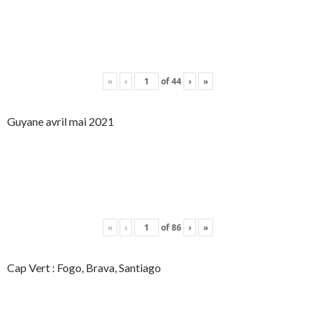
«
‹
of
44
›
»
Guyane avril mai 2021
«
‹
of
86
›
»
Cap Vert : Fogo, Brava, Santiago