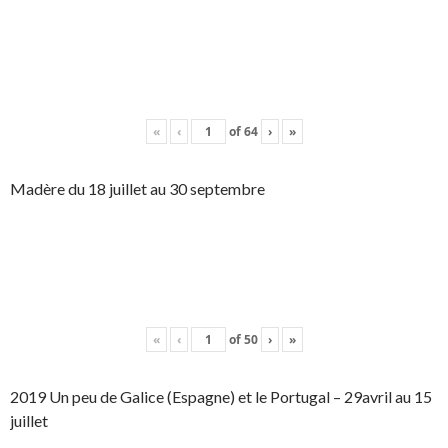
«
‹
of
64
›
»
Madère du 18 juillet au 30 septembre
«
‹
of
50
›
»
2019 Un peu de Galice (Espagne) et le Portugal – 29avril au 15
juillet