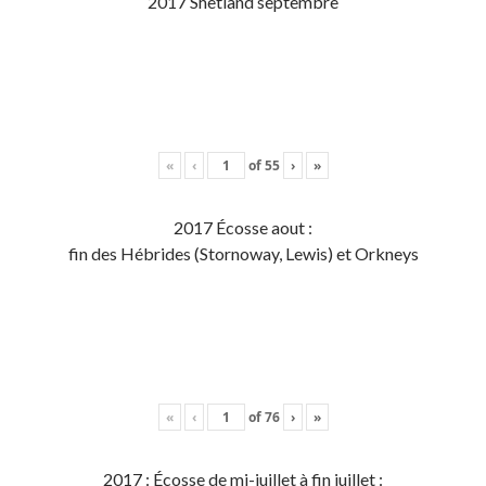
2017 Shetland septembre
«
‹
of
55
›
»
2017 Écosse aout :
fin des Hébrides (Stornoway, Lewis) et Orkneys
«
‹
of
76
›
»
2017 : Écosse de mi-juillet à fin juillet :