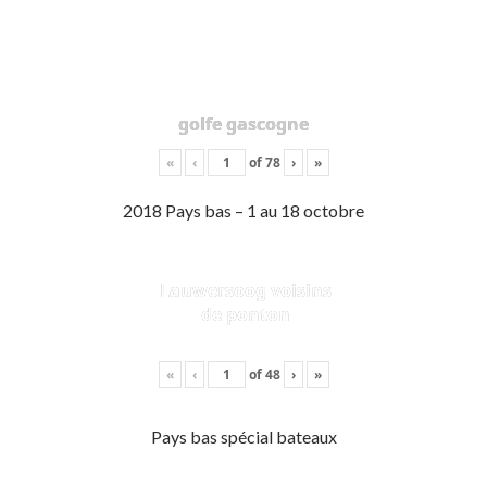
golfe gascogne
«
‹
of
78
›
»
2018 Pays bas – 1 au 18 octobre
Lauwersoog voisins
de ponton
«
‹
of
48
›
»
Pays bas spécial bateaux