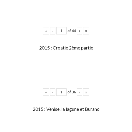
«
‹
of
44
›
»
2015 : Croatie 2ème partie
«
‹
of
36
›
»
2015 : Venise, la lagune et Burano