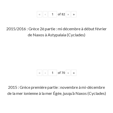
«
‹
of
82
›
»
2015/2016 : Grèce 2è partie : mi décembre à début février
de Naxos à Astypalaia (Cyclades)
«
‹
of
70
›
»
2015 : Grèce première partie : novembre à mi-décembre
de la mer ionienne à la mer Égée, jusqu’à Naxos (Cyclades)