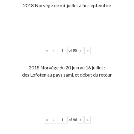
2018 Norvège de mi-juillet à fin septembre
«
‹
of
95
›
»
2018 Norvège du 20 juin au 16 juillet :
des Lofoten au pays sami, et début du retour
«
‹
of
96
›
»