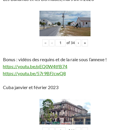
«
‹
of
34
›
»
Bonus : vidéos des requins et de la raie sous l’annexe !
https://youtu.be/pEQ0W4tfB74
https://youtu.be/57r9BFJcwQ8
Cuba janvier et février 2023