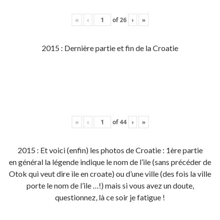
«
‹
of
26
›
»
2015 : Dernière partie et fin de la Croatie
«
‹
of
44
›
»
2015 : Et voici (enfin) les photos de Croatie : 1ère partie
en général la légende indique le nom de l’ile (sans précéder de
Otok qui veut dire ile en croate) ou d’une ville (des fois la ville
porte le nom de l’ile …!) mais si vous avez un doute,
questionnez, là ce soir je fatigue !