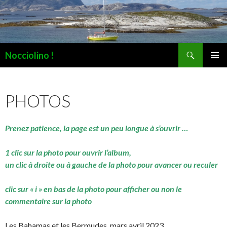
Recherche
Nocciolino !
ALLER
MENU
AU
PRINCI
CONTENU
PHOTOS
Prenez patience, la page est un peu longue à s’ouvrir …
1 clic sur la photo pour ouvrir l’album,
un clic à droite ou à gauche de la photo pour avancer ou reculer
clic sur « i » en bas de la photo pour afficher ou non le
commentaire sur la photo
Les Bahamas et les Bermudes, mars avril 2023