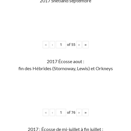
2017 Shetland septembre
«
‹
of
55
›
»
2017 Écosse aout :
fin des Hébrides (Stornoway, Lewis) et Orkneys
«
‹
of
76
›
»
2017 : Écosse de mi-juillet à fin juillet :