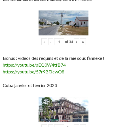
«
‹
of
34
›
»
Bonus : vidéos des requins et de la raie sous l’annexe !
https://youtu.be/pEQ0W4tfB74
https://youtu.be/57r9BFJcwQ8
Cuba janvier et février 2023