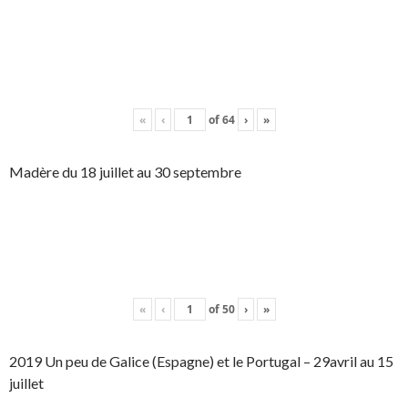
«
‹
of
64
›
»
Madère du 18 juillet au 30 septembre
«
‹
of
50
›
»
2019 Un peu de Galice (Espagne) et le Portugal – 29avril au 15
juillet