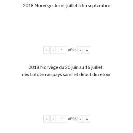
2018 Norvège de mi-juillet à fin septembre
«
‹
of
95
›
»
2018 Norvège du 20 juin au 16 juillet :
des Lofoten au pays sami, et début du retour
«
‹
of
96
›
»