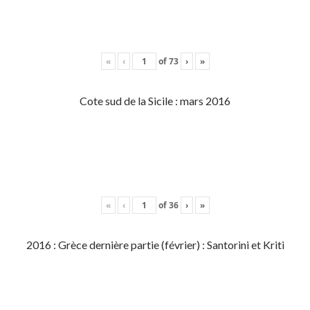
«
‹
of
73
›
»
Cote sud de la Sicile : mars 2016
«
‹
of
36
›
»
2016 : Grèce dernière partie (février) : Santorini et Kriti