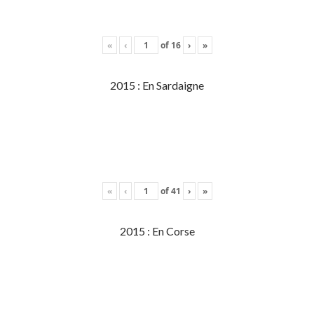
«
‹
of
16
›
»
2015 : En Sardaigne
«
‹
of
41
›
»
2015 : En Corse