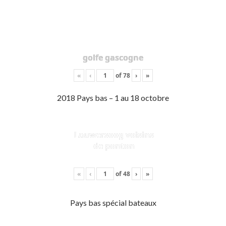
golfe gascogne
«
‹
of
78
›
»
2018 Pays bas – 1 au 18 octobre
Lauwersoog voisins
de ponton
«
‹
of
48
›
»
Pays bas spécial bateaux