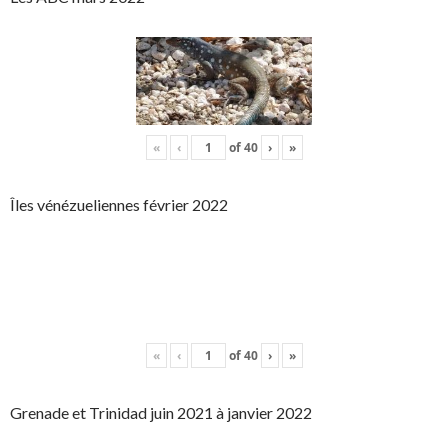
«
‹
of
40
›
»
Îles vénézueliennes février 2022
«
‹
of
40
›
»
Grenade et Trinidad juin 2021 à janvier 2022