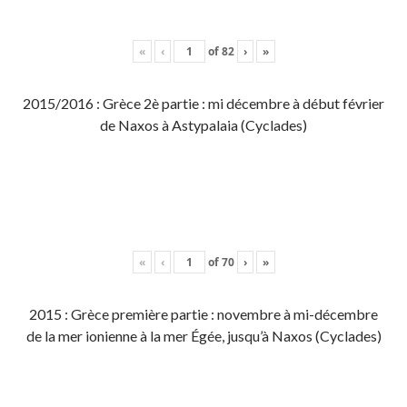
«
‹
of
82
›
»
2015/2016 : Grèce 2è partie : mi décembre à début février
de Naxos à Astypalaia (Cyclades)
«
‹
of
70
›
»
2015 : Grèce première partie : novembre à mi-décembre
de la mer ionienne à la mer Égée, jusqu’à Naxos (Cyclades)