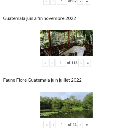
«
‹
of
82
›
»
Guatemala juin à fin novembre 2022
«
‹
of
113
›
»
Faune Flore Guatemala juin juillet 2022
«
‹
of
42
›
»