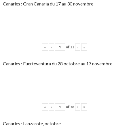
Canaries : Gran Canaria du 17 au 30 novembre
«
‹
of
33
›
»
Canaries : Fuerteventura du 28 octobre au 17 novembre
«
‹
of
38
›
»
Canaries : Lanzarote, octobre