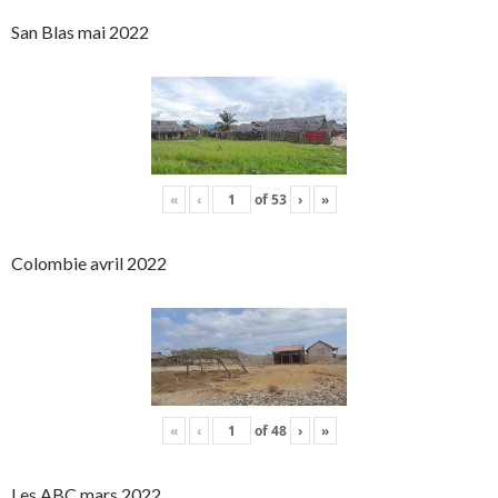
San Blas mai 2022
«
‹
of
53
›
»
Colombie avril 2022
«
‹
of
48
›
»
Les ABC mars 2022