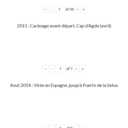
«
‹
of
30
›
»
2015 : Carénage avant départ, Cap d’Agde (avril)
«
‹
of
7
›
»
Aout 2014 : Virée en Espagne, jusqu’à Puerto de la Selva.