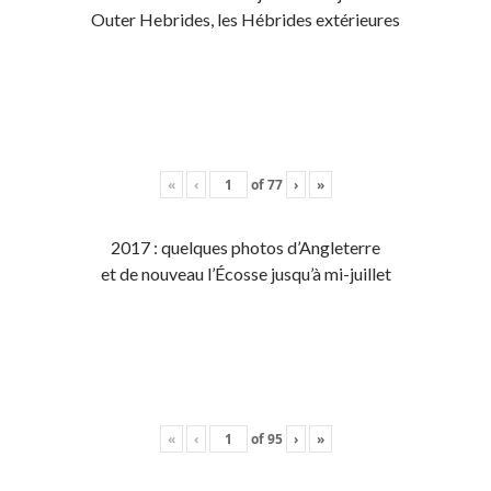
Outer Hebrides, les Hébrides extérieures
«
‹
of
77
›
»
2017 : quelques photos d’Angleterre
et de nouveau l’Écosse jusqu’à mi-juillet
«
‹
of
95
›
»