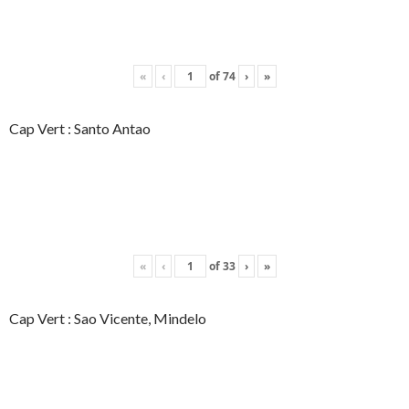
«
‹
of
74
›
»
Cap Vert : Santo Antao
«
‹
of
33
›
»
Cap Vert : Sao Vicente, Mindelo