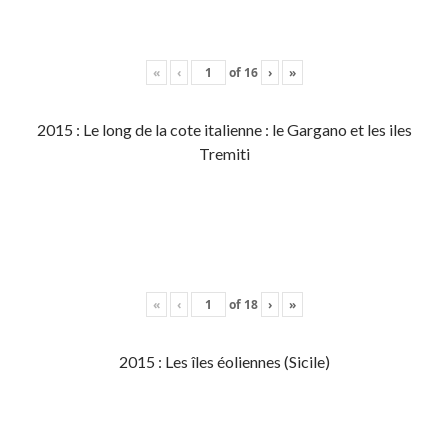
«
‹
of
16
›
»
2015 : Le long de la cote italienne : le Gargano et les iles
Tremiti
«
‹
of
18
›
»
2015 : Les îles éoliennes (Sicile)