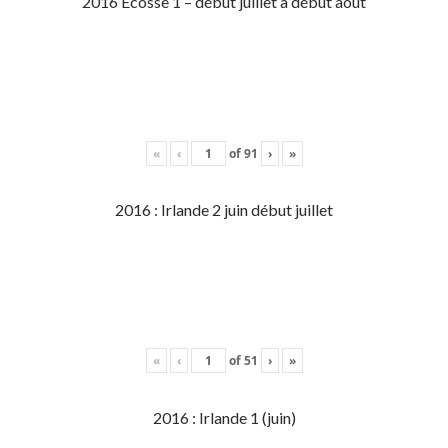
2016 Écosse 1 – début juillet à début aout
«
‹
of
91
›
»
2016 : Irlande 2 juin début juillet
«
‹
of
51
›
»
2016 : Irlande 1 (juin)