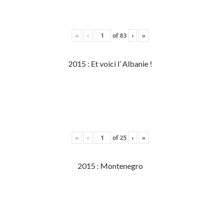
«
‹
of
83
›
»
2015 : Et voici l’ Albanie !
«
‹
of
25
›
»
2015 : Montenegro