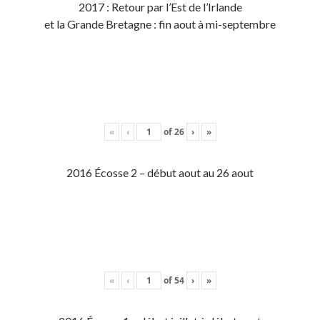
2017 : Retour par l’Est de l’Irlande
et la Grande Bretagne : fin aout à mi-septembre
«
‹
of
26
›
»
2016 Écosse 2 – début aout au 26 aout
«
‹
of
54
›
»