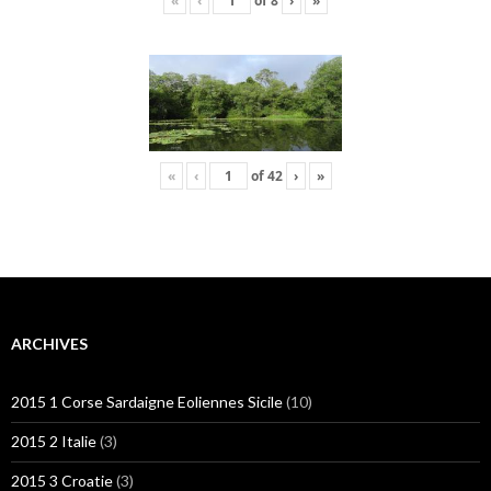
«
‹
of
8
›
»
«
‹
of
42
›
»
ARCHIVES
2015 1 Corse Sardaigne Eoliennes Sicile
(10)
2015 2 Italie
(3)
2015 3 Croatie
(3)