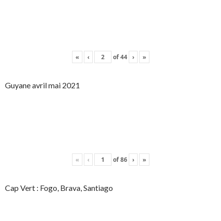
«
‹
of
44
›
»
Guyane avril mai 2021
«
‹
of
86
›
»
Cap Vert : Fogo, Brava, Santiago