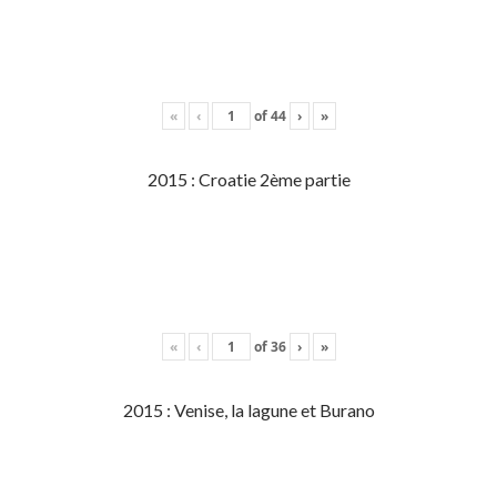
«
‹
of
44
›
»
2015 : Croatie 2ème partie
«
‹
of
36
›
»
2015 : Venise, la lagune et Burano