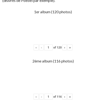
(œuvres de Poebel par exemple).
1er album (120 photos)
«
‹
of
120
›
»
2ème album (116 photos)
«
‹
of
116
›
»