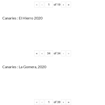
«
‹
of
19
›
»
Canaries : El Hierro 2020
«
‹
of
34
›
»
Canaries : La Gomera, 2020
«
‹
of
39
›
»