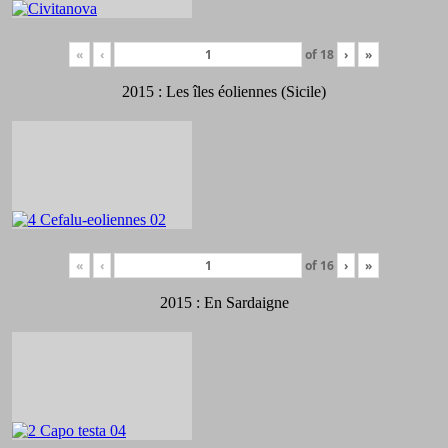
«
‹
of
18
›
»
2015 : Les îles éoliennes (Sicile)
«
‹
of
16
›
»
2015 : En Sardaigne