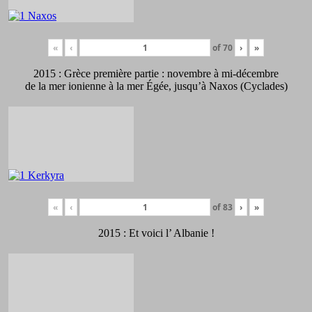
«
‹
of
70
›
»
2015 : Grèce première partie : novembre à mi-décembre
de la mer ionienne à la mer Égée, jusqu’à Naxos (Cyclades)
«
‹
of
83
›
»
2015 : Et voici l’ Albanie !