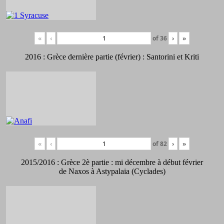
«
‹
of
36
›
»
2016 : Grèce dernière partie (février) : Santorini et Kriti
«
‹
of
82
›
»
2015/2016 : Grèce 2è partie : mi décembre à début février
de Naxos à Astypalaia (Cyclades)