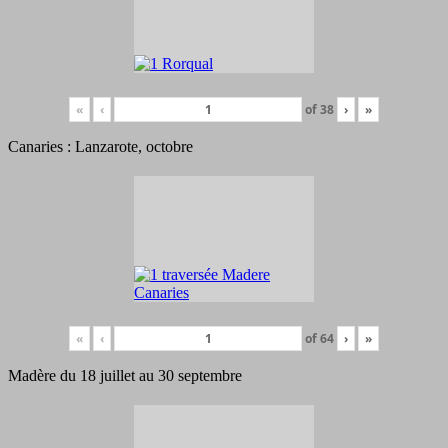
«
‹
of
38
›
»
Canaries : Lanzarote, octobre
«
‹
of
64
›
»
Madère du 18 juillet au 30 septembre