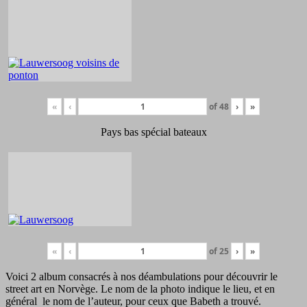
«
‹
of
48
›
»
Pays bas spécial bateaux
«
‹
of
25
›
»
Voici 2 album consacrés à nos déambulations pour découvrir le
street art en Norvège. Le nom de la photo indique le lieu, et en
général le nom de l’auteur, pour ceux que Babeth a trouvé.