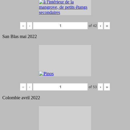
«
‹
of
42
›
»
San Blas mai 2022
«
‹
of
53
›
»
Colombie avril 2022