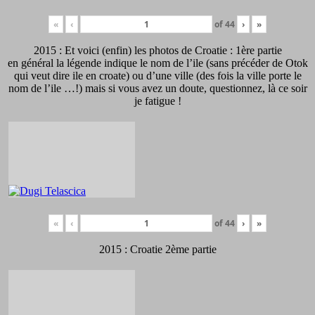
«
‹
of
44
›
»
2015 : Et voici (enfin) les photos de Croatie : 1ère partie
en général la légende indique le nom de l’ile (sans précéder de Otok
qui veut dire ile en croate) ou d’une ville (des fois la ville porte le
nom de l’ile …!) mais si vous avez un doute, questionnez, là ce soir
je fatigue !
«
‹
of
44
›
»
2015 : Croatie 2ème partie