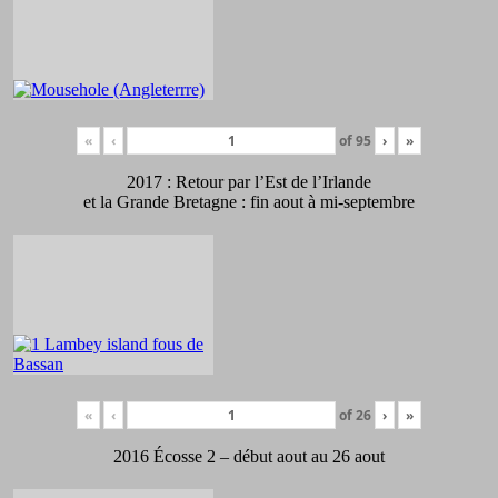
«
‹
of
95
›
»
2017 : Retour par l’Est de l’Irlande
et la Grande Bretagne : fin aout à mi-septembre
«
‹
of
26
›
»
2016 Écosse 2 – début aout au 26 aout