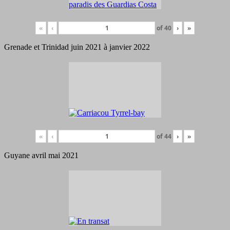
«
‹
of
40
›
»
Grenade et Trinidad juin 2021 à janvier 2022
«
‹
of
44
›
»
Guyane avril mai 2021