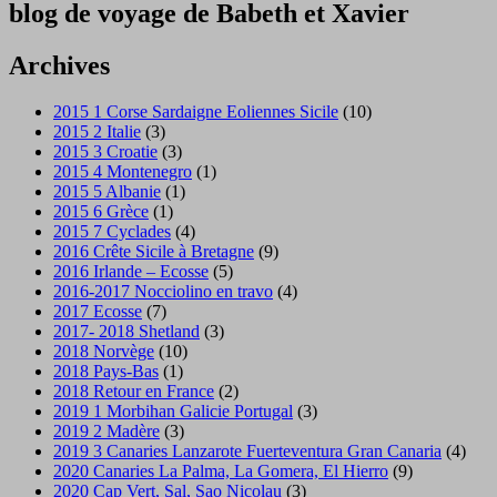
blog de voyage de Babeth et Xavier
Archives
2015 1 Corse Sardaigne Eoliennes Sicile
(10)
2015 2 Italie
(3)
2015 3 Croatie
(3)
2015 4 Montenegro
(1)
2015 5 Albanie
(1)
2015 6 Grèce
(1)
2015 7 Cyclades
(4)
2016 Crête Sicile à Bretagne
(9)
2016 Irlande – Ecosse
(5)
2016-2017 Nocciolino en travo
(4)
2017 Ecosse
(7)
2017- 2018 Shetland
(3)
2018 Norvège
(10)
2018 Pays-Bas
(1)
2018 Retour en France
(2)
2019 1 Morbihan Galicie Portugal
(3)
2019 2 Madère
(3)
2019 3 Canaries Lanzarote Fuerteventura Gran Canaria
(4)
2020 Canaries La Palma, La Gomera, El Hierro
(9)
2020 Cap Vert, Sal, Sao Nicolau
(3)