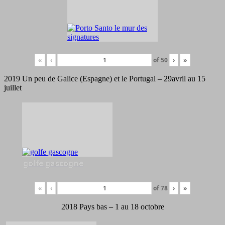
«
‹
of
50
›
»
2019 Un peu de Galice (Espagne) et le Portugal – 29avril au 15
juillet
golfe gascogne
«
‹
of
78
›
»
2018 Pays bas – 1 au 18 octobre