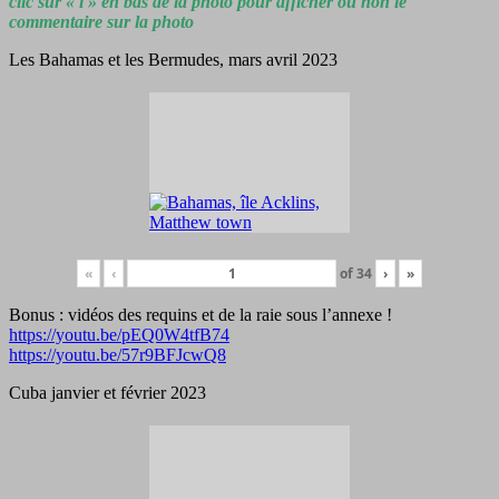
clic sur « i » en bas de la photo pour afficher ou non le
commentaire sur la photo
Les Bahamas et les Bermudes, mars avril 2023
«
‹
of
34
›
»
Bonus : vidéos des requins et de la raie sous l’annexe !
https://youtu.be/pEQ0W4tfB74
https://youtu.be/57r9BFJcwQ8
Cuba janvier et février 2023