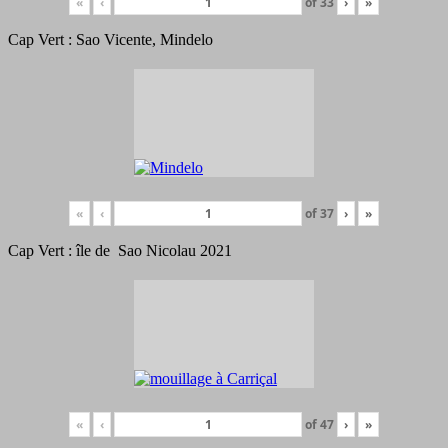
«
‹
of
33
›
»
Cap Vert : Sao Vicente, Mindelo
«
‹
of
37
›
»
Cap Vert : île de Sao Nicolau 2021
«
‹
of
47
›
»