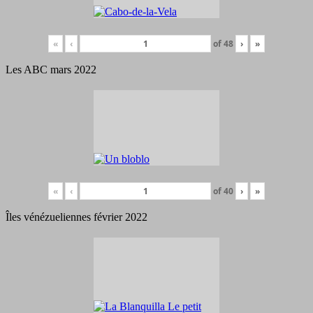
«
‹
of
48
›
»
Les ABC mars 2022
«
‹
of
40
›
»
Îles vénézueliennes février 2022