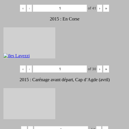
«
‹
of
41
›
»
2015 : En Corse
«
‹
of
30
›
»
2015 : Carénage avant départ, Cap d’Agde (avril)