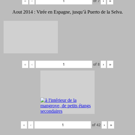
«
‹
of
7
›
»
Aout 2014 : Virée en Espagne, jusqu’à Puerto de la Selva.
«
‹
of
8
›
»
«
‹
of
42
›
»