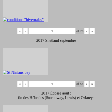
«
‹
of
70
›
»
2017 Shetland septembre
«
‹
of
55
›
»
2017 Écosse aout :
fin des Hébrides (Stornoway, Lewis) et Orkneys