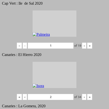
Cap Vert : Ile de Sal 2020
«
‹
of
19
›
»
Canaries : El Hierro 2020
«
‹
of
34
›
»
Canaries : La Gomera, 2020