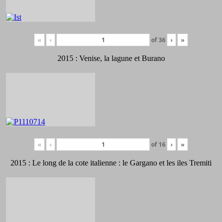
«
‹
of
36
›
»
2015 : Venise, la lagune et Burano
«
‹
of
16
›
»
2015 : Le long de la cote italienne : le Gargano et les iles Tremiti