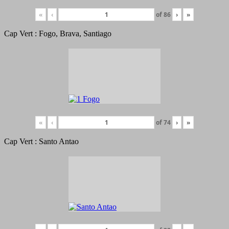
«
‹
of
86
›
»
Cap Vert : Fogo, Brava, Santiago
«
‹
of
74
›
»
Cap Vert : Santo Antao