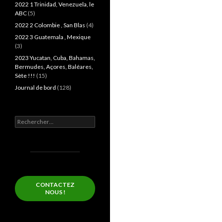
2022 1 Trinidad, Venezuela, le
ABC
(5)
2022 2 Colombie , San Blas
(4)
2022 3 Guatemala , Mexique
(3)
2023 Yucatan, Cuba, Bahamas,
Bermudes, Açores, Baléares,
Sète !!!
(15)
Journal de bord
(128)
Rechercher :
CONTACTEZ
NOUS !