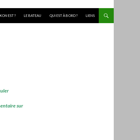
KON EST ?
LE BATEAU
QUI EST À BORD ?
LIENS
culer
mentaire sur