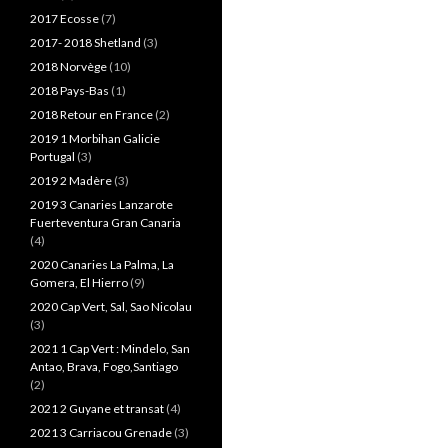
2017 Ecosse
(7)
2017- 2018 Shetland
(3)
2018 Norvège
(10)
2018 Pays-Bas
(1)
2018 Retour en France
(2)
2019 1 Morbihan Galicie
Portugal
(3)
2019 2 Madère
(3)
2019 3 Canaries Lanzarote
Fuerteventura Gran Canaria
(4)
2020 Canaries La Palma, La
Gomera, El Hierro
(9)
2020 Cap Vert, Sal, Sao Nicolau
(3)
2021 1 Cap Vert : Mindelo, San
Antao, Brava, Fogo,Santiago
(2)
2021 2 Guyane et transat
(4)
2021 3 Carriacou Grenade
(3)