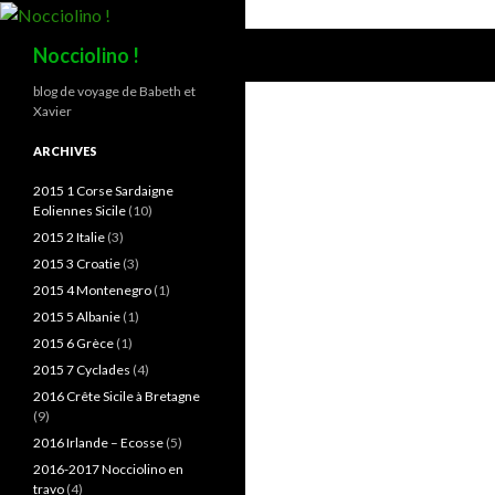
Recherche
Nocciolino !
blog de voyage de Babeth et
Xavier
ARCHIVES
2015 1 Corse Sardaigne
Eoliennes Sicile
(10)
2015 2 Italie
(3)
2015 3 Croatie
(3)
2015 4 Montenegro
(1)
2015 5 Albanie
(1)
2015 6 Grèce
(1)
2015 7 Cyclades
(4)
2016 Crête Sicile à Bretagne
(9)
2016 Irlande – Ecosse
(5)
2016-2017 Nocciolino en
travo
(4)