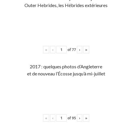
Outer Hebrides, les Hébrides extérieures
«
‹
of
77
›
»
2017 : quelques photos d’Angleterre
et de nouveau l’Écosse jusqu’à mi-juillet
«
‹
of
95
›
»