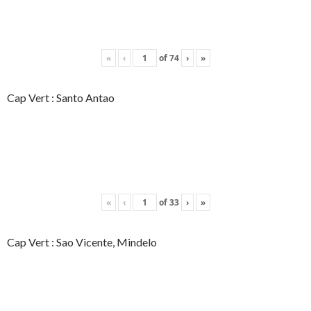
«
‹
of
74
›
»
Cap Vert : Santo Antao
«
‹
of
33
›
»
Cap Vert : Sao Vicente, Mindelo