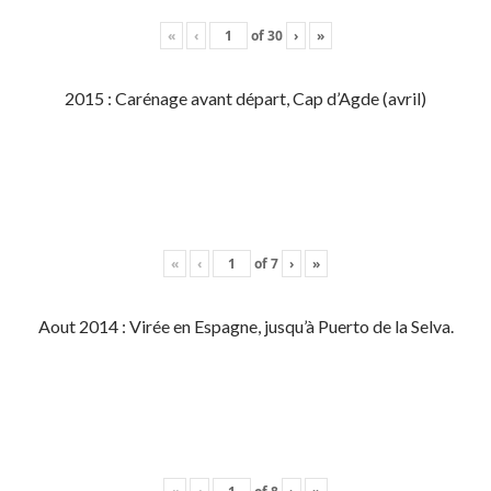
«
‹
of
30
›
»
2015 : Carénage avant départ, Cap d’Agde (avril)
«
‹
of
7
›
»
Aout 2014 : Virée en Espagne, jusqu’à Puerto de la Selva.