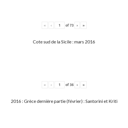
«
‹
of
73
›
»
Cote sud de la Sicile : mars 2016
«
‹
of
36
›
»
2016 : Grèce dernière partie (février) : Santorini et Kriti