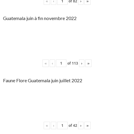
«
‹
of
82
›
»
Guatemala juin à fin novembre 2022
«
‹
of
113
›
»
Faune Flore Guatemala juin juillet 2022
«
‹
of
42
›
»