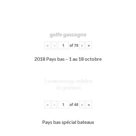
golfe gascogne
«
‹
of
78
›
»
2018 Pays bas – 1 au 18 octobre
Lauwersoog voisins
de ponton
«
‹
of
48
›
»
Pays bas spécial bateaux