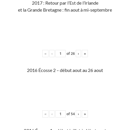
2017 : Retour par l’Est de l’Irlande
et la Grande Bretagne : fin aout à mi-septembre
«
‹
of
26
›
»
2016 Écosse 2 – début aout au 26 aout
«
‹
of
54
›
»