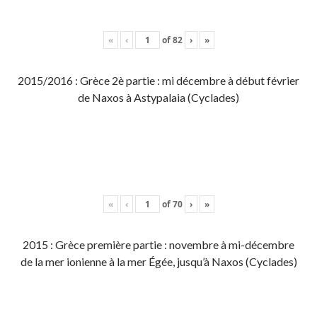
«
‹
of
82
›
»
2015/2016 : Grèce 2è partie : mi décembre à début février
de Naxos à Astypalaia (Cyclades)
«
‹
of
70
›
»
2015 : Grèce première partie : novembre à mi-décembre
de la mer ionienne à la mer Égée, jusqu’à Naxos (Cyclades)