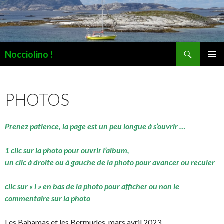
Recherche
Nocciolino !
ALLER
MENU
AU
PRINCI
CONTENU
PHOTOS
Prenez patience, la page est un peu longue à s’ouvrir …
1 clic sur la photo pour ouvrir l’album,
un clic à droite ou à gauche de la photo pour avancer ou reculer
clic sur « i » en bas de la photo pour afficher ou non le
commentaire sur la photo
Les Bahamas et les Bermudes, mars avril 2023