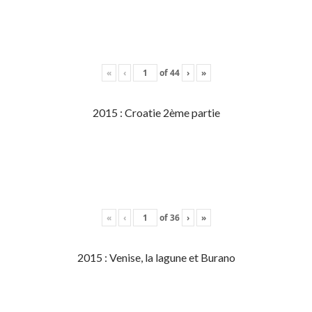
«
‹
of
44
›
»
2015 : Croatie 2ème partie
«
‹
of
36
›
»
2015 : Venise, la lagune et Burano