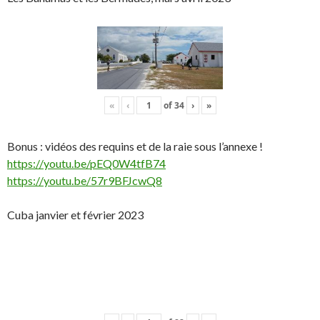
«
‹
of
34
›
»
Bonus : vidéos des requins et de la raie sous l’annexe !
https://youtu.be/pEQ0W4tfB74
https://youtu.be/57r9BFJcwQ8
Cuba janvier et février 2023