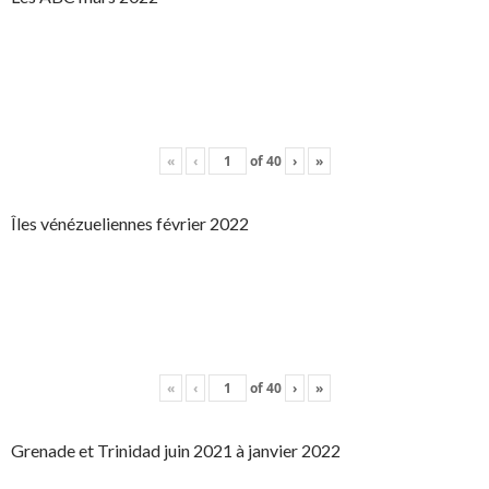
«
‹
of
40
›
»
Îles vénézueliennes février 2022
«
‹
of
40
›
»
Grenade et Trinidad juin 2021 à janvier 2022