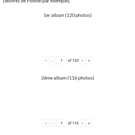
(œuvres de Poebel par exemple).
1er album (120 photos)
«
‹
of
120
›
»
2ème album (116 photos)
«
‹
of
116
›
»