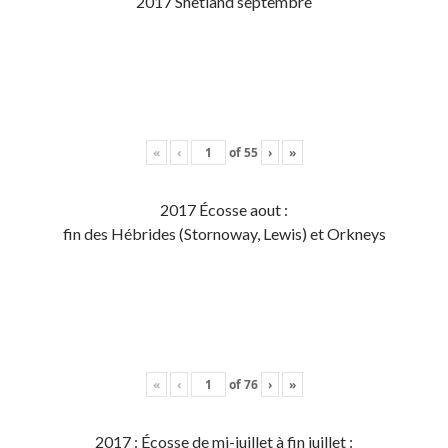
2017 Shetland septembre
«
‹
of
55
›
»
2017 Écosse aout :
fin des Hébrides (Stornoway, Lewis) et Orkneys
«
‹
of
76
›
»
2017 : Écosse de mi-juillet à fin juillet :