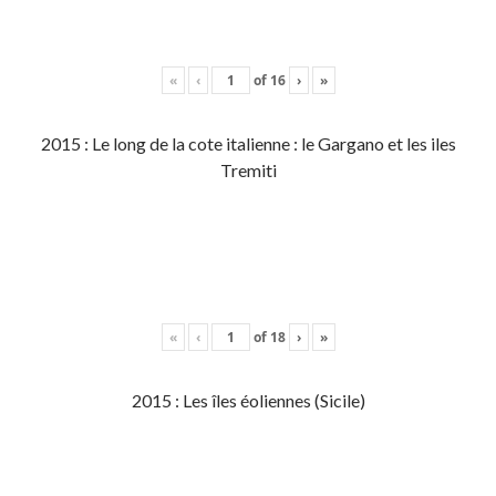
«
‹
of
16
›
»
2015 : Le long de la cote italienne : le Gargano et les iles
Tremiti
«
‹
of
18
›
»
2015 : Les îles éoliennes (Sicile)