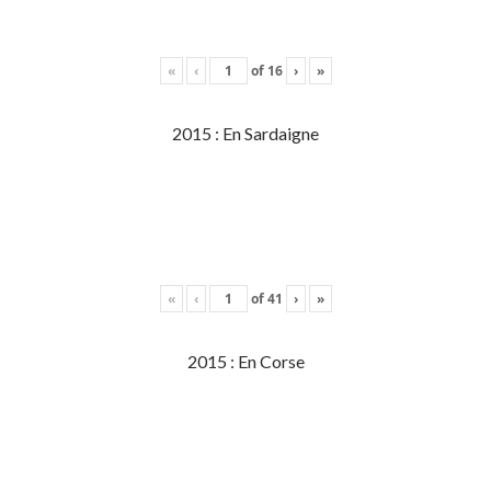
«
‹
of
16
›
»
2015 : En Sardaigne
«
‹
of
41
›
»
2015 : En Corse