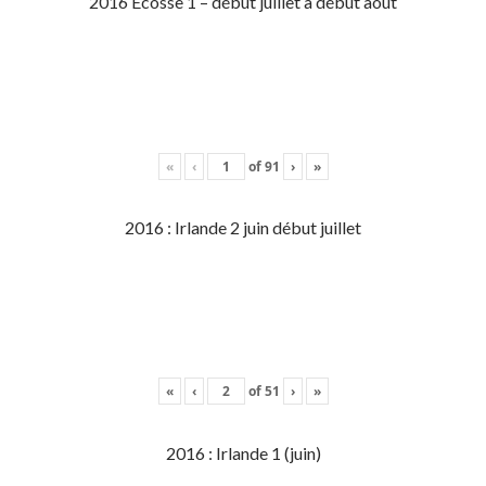
2016 Écosse 1 – début juillet à début aout
«
‹
of
91
›
»
2016 : Irlande 2 juin début juillet
«
‹
of
51
›
»
2016 : Irlande 1 (juin)