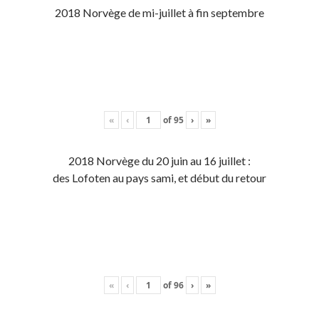
2018 Norvège de mi-juillet à fin septembre
«
‹
of
95
›
»
2018 Norvège du 20 juin au 16 juillet :
des Lofoten au pays sami, et début du retour
«
‹
of
96
›
»