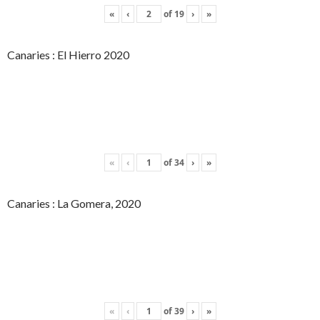
«
‹
of
19
›
»
Canaries : El Hierro 2020
«
‹
of
34
›
»
Canaries : La Gomera, 2020
«
‹
of
39
›
»