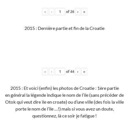
«
‹
of
26
›
»
2015 : Dernière partie et fin de la Croatie
«
‹
of
44
›
»
2015 : Et voici (enfin) les photos de Croatie : 1ère partie
en général la légende indique le nom de l’ile (sans précéder de
Otok qui veut dire ile en croate) ou d’une ville (des fois la ville
porte le nom de l’ile …!) mais si vous avez un doute,
questionnez, là ce soir je fatigue !