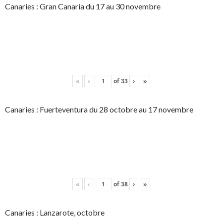
Canaries : Gran Canaria du 17 au 30 novembre
«
‹
of
33
›
»
Canaries : Fuerteventura du 28 octobre au 17 novembre
«
‹
of
38
›
»
Canaries : Lanzarote, octobre