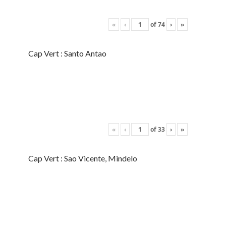
«
‹
of
74
›
»
Cap Vert : Santo Antao
«
‹
of
33
›
»
Cap Vert : Sao Vicente, Mindelo