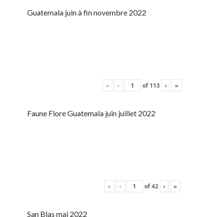
Guatemala juin à fin novembre 2022
«
‹
of
113
›
»
Faune Flore Guatemala juin juillet 2022
«
‹
of
42
›
»
San Blas mai 2022