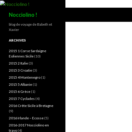
Recherche
Nocciolino !
blog de voyage de Babeth et
Xavier
ARCHIVES
2015 1 Corse Sardaigne
Eoliennes Sicile
(10)
2015 2 Italie
(3)
2015 3 Croatie
(3)
2015 4 Montenegro
(1)
2015 5 Albanie
(1)
2015 6 Grèce
(1)
2015 7 Cyclades
(4)
2016 Crête Sicile à Bretagne
(9)
2016 Irlande – Ecosse
(5)
2016-2017 Nocciolino en
travo
(4)