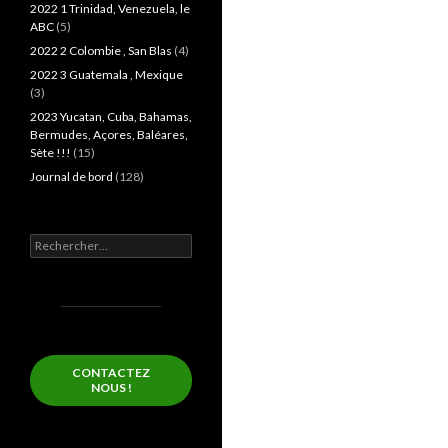
2022 1 Trinidad, Venezuela, le
ABC
(5)
2022 2 Colombie , San Blas
(4)
2022 3 Guatemala , Mexique
(3)
2023 Yucatan, Cuba, Bahamas,
Bermudes, Açores, Baléares,
Sète !!!
(15)
Journal de bord
(128)
Rechercher :
CONTACTEZ
NOUS !