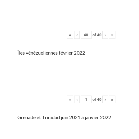
«
‹
of
40
›
»
Îles vénézueliennes février 2022
«
‹
of
40
›
»
Grenade et Trinidad juin 2021 à janvier 2022