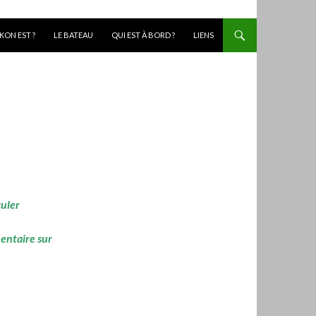
KON EST ?
LE BATEAU
QUI EST À BORD ?
LIENS
culer
mentaire sur