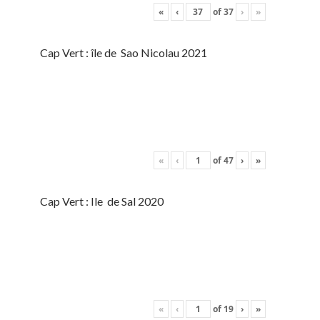
«
‹
of
37
›
»
Cap Vert : île de Sao Nicolau 2021
«
‹
of
47
›
»
Cap Vert : Ile de Sal 2020
«
‹
of
19
›
»