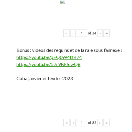
«
‹
of
34
›
»
Bonus : vidéos des requins et de la raie sous l’annexe !
https://youtu.be/pEQ0W4tfB74
https://youtu.be/57r9BFJcwQ8
Cuba janvier et février 2023
«
‹
of
82
›
»