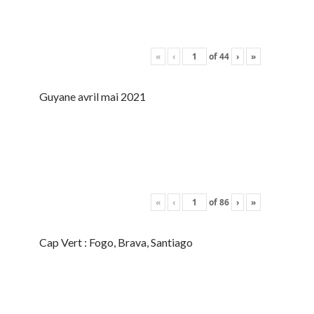
«
‹
of
44
›
»
Guyane avril mai 2021
«
‹
of
86
›
»
Cap Vert : Fogo, Brava, Santiago