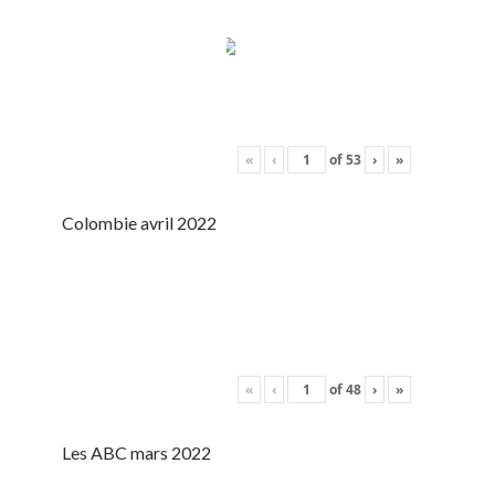
«
‹
of
53
›
»
Colombie avril 2022
«
‹
of
48
›
»
Les ABC mars 2022