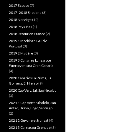
2017 Ecosse
(7)
2017- 2018 Shetland
(3)
2018 Norvège
(10)
2018 Pays-Bas
(1)
2018 Retour en France
(2)
2019 1 Morbihan Galicie
Portugal
(3)
2019 2 Madère
(3)
2019 3 Canaries Lanzarote
Fuerteventura Gran Canaria
(4)
2020 Canaries La Palma, La
Gomera, El Hierro
(9)
2020 Cap Vert, Sal, Sao Nicolau
(3)
2021 1 Cap Vert : Mindelo, San
Antao, Brava, Fogo,Santiago
(2)
2021 2 Guyane et transat
(4)
2021 3 Carriacou Grenade
(3)