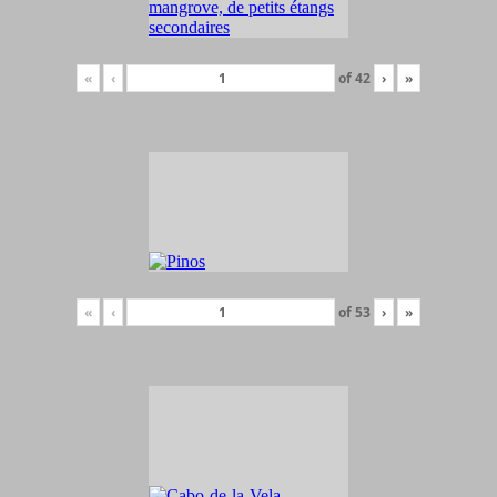
«
‹
of
42
›
»
«
‹
of
53
›
»