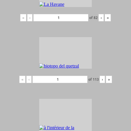
«
‹
of
82
›
»
«
‹
of
113
›
»