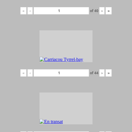
«
‹
of
40
›
»
«
‹
of
44
›
»