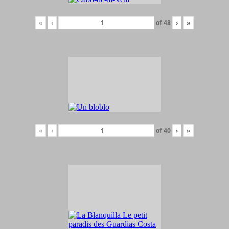
«
‹
of
48
›
»
«
‹
of
40
›
»