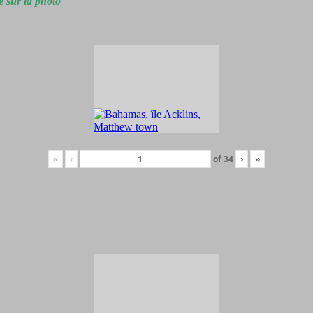
e sur la photo
«
‹
of
34
›
»