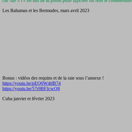
clic sur « i » en bas de la photo pour afficher ou non le commentair
Les Bahamas et les Bermudes, mars avril 2023
Bonus : vidéos des requins et de la raie sous l’annexe !
https://youtu.be/pEQ0W4tfB74
https://youtu.be/57r9BFJcwQ8
Cuba janvier et février 2023