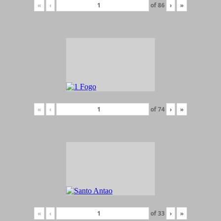
«
‹
of
86
›
»
«
‹
of
74
›
»
«
‹
of
33
›
»