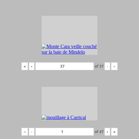
«
‹
of
37
›
»
«
‹
of
47
›
»