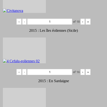
«
‹
of
18
›
»
2015 : Les îles éoliennes (Sicile)
«
‹
of
16
›
»
2015 : En Sardaigne