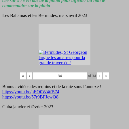
clic sur « i » en bas de la photo pour afficher ou non le
commentaire sur la photo
Les Bahamas et les Bermudes, mars avril 2023
«
‹
of
34
›
»
Bonus : vidéos des requins et de la raie sous l’annexe !
https://youtu.be/pEQ0W4tfB74
https://youtu.be/57r9BFJcwQ8
Cuba janvier et février 2023