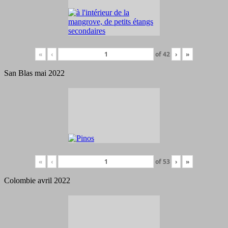
«
‹
of
42
›
»
San Blas mai 2022
«
‹
of
53
›
»
Colombie avril 2022