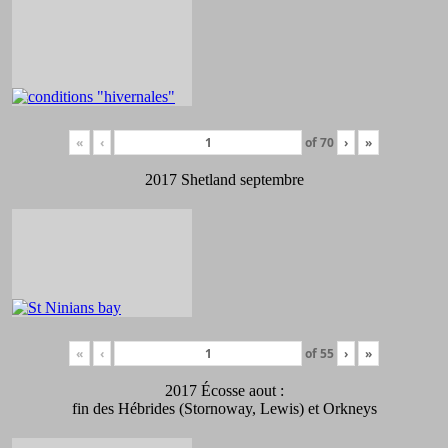
«
‹
of
70
›
»
2017 Shetland septembre
«
‹
of
55
›
»
2017 Écosse aout :
fin des Hébrides (Stornoway, Lewis) et Orkneys