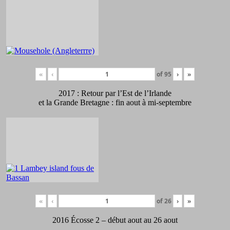
«
‹
of
95
›
»
2017 : Retour par l’Est de l’Irlande
et la Grande Bretagne : fin aout à mi-septembre
«
‹
of
26
›
»
2016 Écosse 2 – début aout au 26 aout