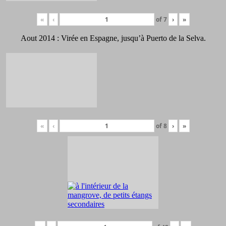
«
‹
of
7
›
»
Aout 2014 : Virée en Espagne, jusqu’à Puerto de la Selva.
«
‹
of
8
›
»