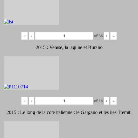
«
‹
of
36
›
»
2015 : Venise, la lagune et Burano
«
‹
of
16
›
»
2015 : Le long de la cote italienne : le Gargano et les iles Tremiti