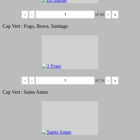
«
‹
of
86
›
»
Cap Vert : Fogo, Brava, Santiago
«
‹
of
74
›
»
Cap Vert : Santo Antao