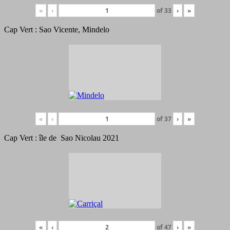
«
‹
of
33
›
»
Cap Vert : Sao Vicente, Mindelo
«
‹
of
37
›
»
Cap Vert : île de Sao Nicolau 2021
«
‹
of
47
›
»