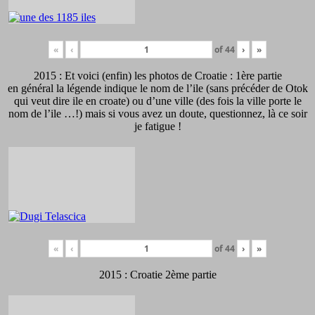
«
‹
of
44
›
»
2015 : Et voici (enfin) les photos de Croatie : 1ère partie
en général la légende indique le nom de l’ile (sans précéder de Otok
qui veut dire ile en croate) ou d’une ville (des fois la ville porte le
nom de l’ile …!) mais si vous avez un doute, questionnez, là ce soir
je fatigue !
«
‹
of
44
›
»
2015 : Croatie 2ème partie