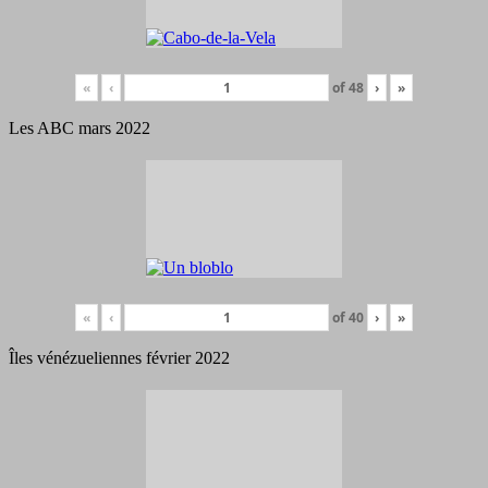
«
‹
of
48
›
»
Les ABC mars 2022
«
‹
of
40
›
»
Îles vénézueliennes février 2022