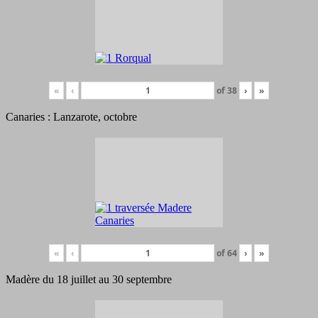
«
‹
of
38
›
»
Canaries : Lanzarote, octobre
«
‹
of
64
›
»
Madère du 18 juillet au 30 septembre