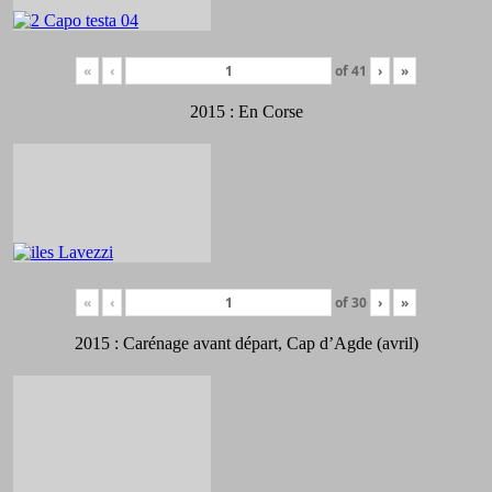
«
‹
of
41
›
»
2015 : En Corse
«
‹
of
30
›
»
2015 : Carénage avant départ, Cap d’Agde (avril)