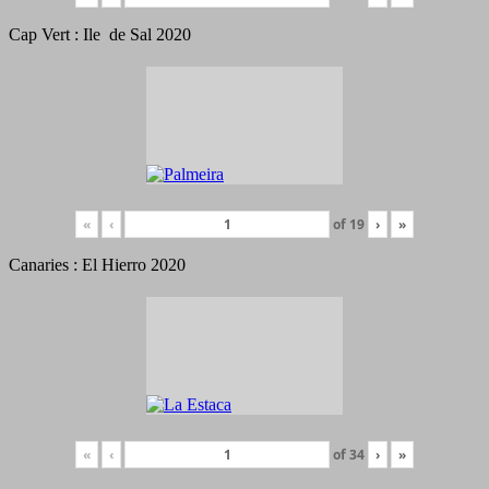
Cap Vert : Ile de Sal 2020
«
‹
of
19
›
»
Canaries : El Hierro 2020
«
‹
of
34
›
»