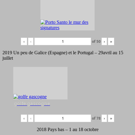
«
‹
of
50
›
»
2019 Un peu de Galice (Espagne) et le Portugal – 29avril au 15
juillet
golfe gascogne
«
‹
of
78
›
»
2018 Pays bas – 1 au 18 octobre