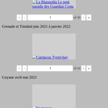
«
‹
of
40
›
»
Grenade et Trinidad juin 2021 à janvier 2022
«
‹
of
44
›
»
Guyane avril mai 2021