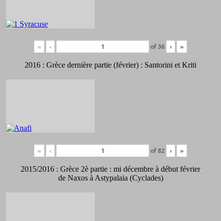
«
‹
of
36
›
»
2016 : Grèce dernière partie (février) : Santorini et Kriti
«
‹
of
82
›
»
2015/2016 : Grèce 2è partie : mi décembre à début février
de Naxos à Astypalaia (Cyclades)