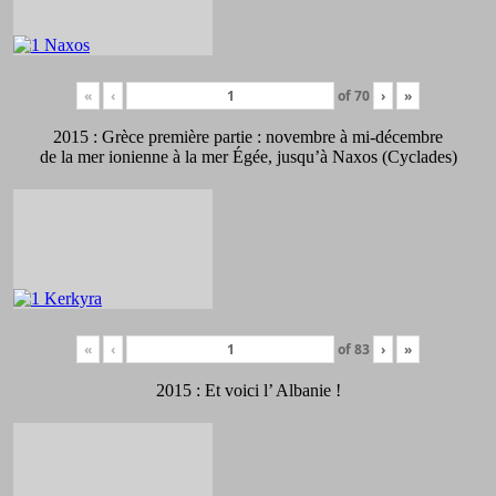
«
‹
of
70
›
»
2015 : Grèce première partie : novembre à mi-décembre
de la mer ionienne à la mer Égée, jusqu’à Naxos (Cyclades)
«
‹
of
83
›
»
2015 : Et voici l’ Albanie !