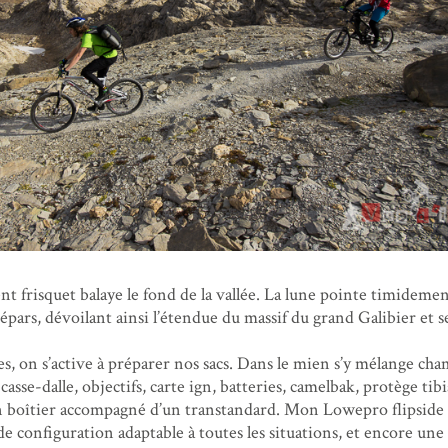
vent frisquet balaye le fond de la vallée. La lune pointe timideme
épars, dévoilant ainsi l’étendue du massif du grand Galibier et s
les, on s’active à préparer nos sacs. Dans le mien s’y mélange ch
casse-dalle, objectifs, carte ign, batteries, camelbak, protège tibi
on boîtier accompagné d’un transtandard. Mon Lowepro flipside
de configuration adaptable à toutes les situations, et encore une f