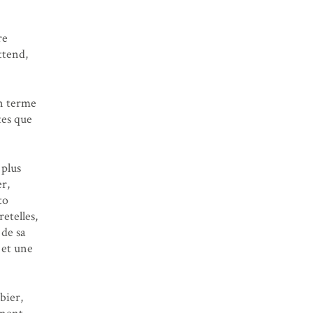
re
ttend,
en terme
tes que
 plus
er,
to
retelles,
 de sa
 et une
bier,