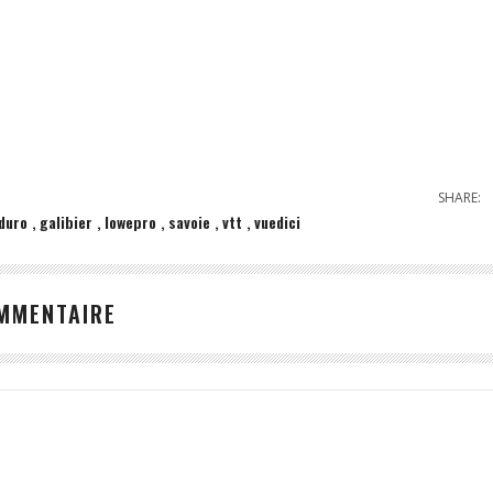
SHARE:
duro
galibier
lowepro
savoie
vtt
vuedici
OMMENTAIRE