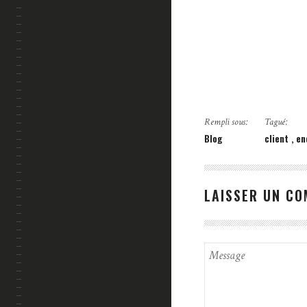
Rempli sous:
Tagué:
Blog
client
en
LAISSER UN C