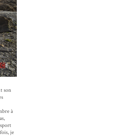
nt son
es
ambre à
as,
 sport
ois, je