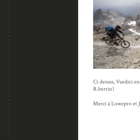
Ci dessus, Vuedici en
R.bertin)
Merci à Lowepro et 