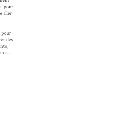
inent
al pour
e aller
s pour
rer des
nte,
hotos…