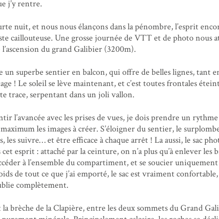
ue j’y rentre.
rte nuit, et nous nous élançons dans la pénombre, l’esprit enco
te caillouteuse. Une grosse journée de VTT et de photo nous a
 l’ascension du grand Galibier (3200m).
 un superbe sentier en balcon, qui offre de belles lignes, tant 
ge ! Le soleil se lève maintenant, et c’est toutes frontales étein
te trace, serpentant dans un joli vallon.
ntir l’avancée avec les prises de vues, je dois prendre un rythme
u maximum les images à créer. S’éloigner du sentier, le surplomb
 les suivre… et être efficace à chaque arrêt ! La aussi, le sac pho
et esprit : attaché par la ceinture, on n’a plus qu’à enlever les b
accéder à l’ensemble du compartiment, et se soucier uniquement
oids de tout ce que j’ai emporté, le sac est vraiment confortable,
’oublie complètement.
a brèche de la Clapière, entre les deux sommets du Grand Gali