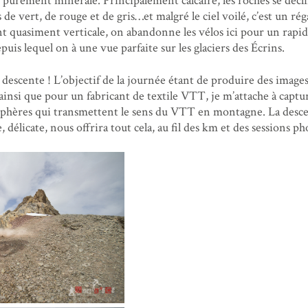
purement minérale. Principalement calcaire, les roches se décl
 de vert, de rouge et de gris…et malgré le ciel voilé, c’est un rég
ant quasiment verticale, on abandonne les vélos ici pour un rapid
uis lequel on à une vue parfaite sur les glaciers des Écrins.
 descente ! L’objectif de la journée étant de produire des image
ainsi que pour un fabricant de textile VTT, je m’attache à captu
phères qui transmettent le sens du VTT en montagne. La desce
 délicate, nous offrira tout cela, au fil des km et des sessions p