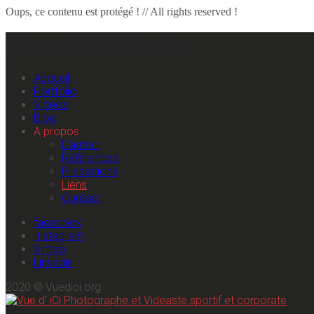
Oups, ce contenu est protégé ! // All rights reserved !
Primary Mobile Navigation
Accueil
Portfolio
Vidéos
Blog
A propos
L’auteur
Références
Prestations
Liens
Contact
facebook
Instagram
Vimeo
Linkedin
2020 © Vuedici.org