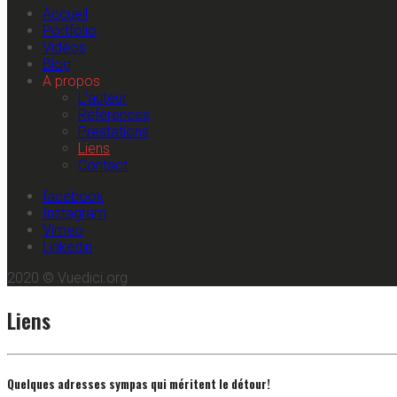
Accueil
Portfolio
Vidéos
Blog
A propos
L’auteur
Références
Prestations
Liens
Contact
facebook
Instagram
Vimeo
Linkedin
2020 © Vuedici.org
Liens
Quelques adresses sympas qui méritent le détour!