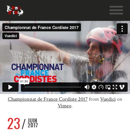
Championnat de France Cordiste 2017
from
Vuedici
on
Vimeo
.
23
JUIN
2017