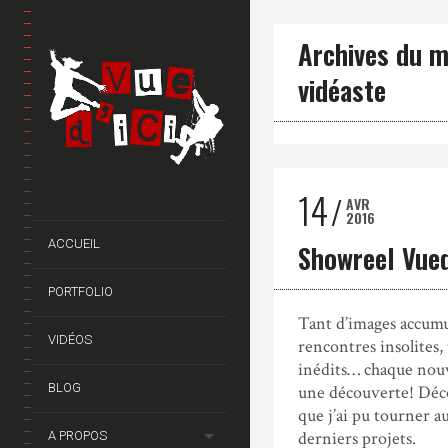
Archives du m
vidéaste
14
AVR
2016
ACCUEIL
Showreel Vued
PORTFOLIO
Tant d’images accumu
VIDÉOS
rencontres insolites, 
inédits… chaque nouv
BLOG
une découverte! Déc
que j’ai pu tourner a
derniers projets.
A PROPOS