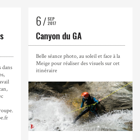
6
SEP
2017
os
Canyon du GA
Belle séance photo, au soleil et face à la
Meige pour réaliser des visuels sur cet
s dans
itinéraire
bs,
vail
can,
ec
roupe.
e.fr