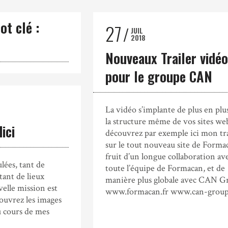
ot clé :
27
JUIL
2018
Nouveaux Trailer vidé
pour le groupe CAN
La vidéo s’implante de plus en plu
la structure même de vos sites we
ici
découvrez par exemple ici mon tra
sur le tout nouveau site de Forma
fruit d’un longue collaboration av
lées, tant de
toute l’équipe de Formacan, et de
tant de lieux
manière plus globale avec CAN G
elle mission est
www.formacan.fr www.can-group
ouvrez les images
u cours de mes