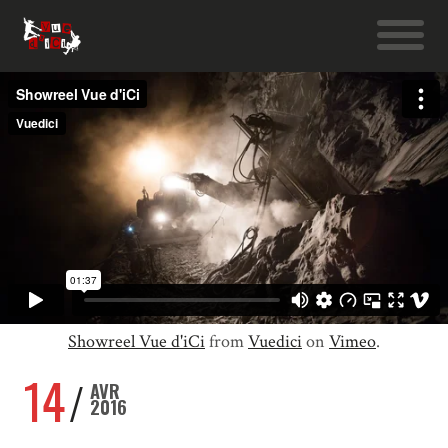
Showreel Vue d'iCi
from
Vuedici
on
Vimeo
.
14
AVR
2016