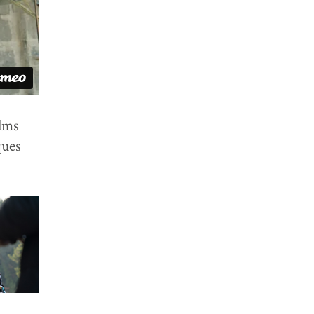
ilms
ques