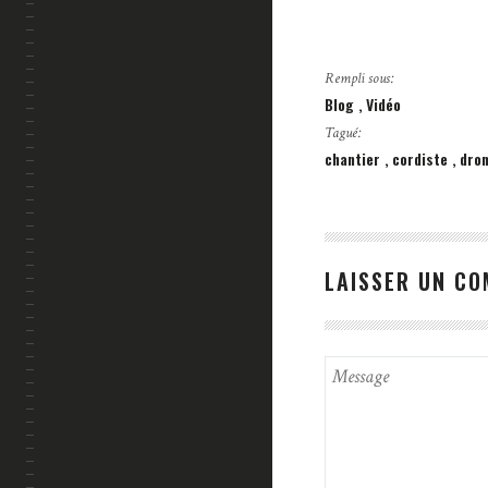
Rempli sous:
Blog
Vidéo
Tagué:
chantier
cordiste
dro
LAISSER UN C