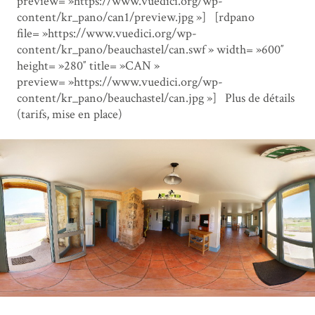
preview= »https://www.vuedici.org/wp-
content/kr_pano/can1/preview.jpg »] [rdpano
file= »https://www.vuedici.org/wp-
content/kr_pano/beauchastel/can.swf » width= »600″
height= »280″ title= »CAN »
preview= »https://www.vuedici.org/wp-
content/kr_pano/beauchastel/can.jpg »] Plus de détails
(tarifs, mise en place)