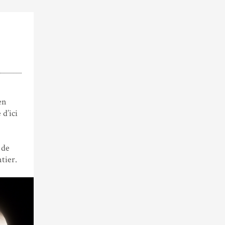
en
d’ici
 de
ntier.