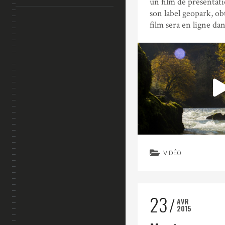
un film de présentati
son label geopark, ob
film sera en ligne dan
VIDÉO
23
AVR
2015