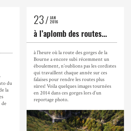
23
JAN
2016
à l’aplomb des routes…
à l’heure où la route des gorges de la
Bourne a encore subi récemment un
éboulement, n’oublions pas les cordistes
qui travaillent chaque année sur ces
e
falaises pour rendre les routes plus
nto du
sûres! Voila quelques images tournées
de la
en 2014 dans ces gorges lors d’un
es
reportage photo.
e de