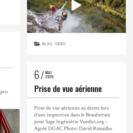
BLOG
VIDÉO
6
MAI
2015
n
a
Prise de vue aérienne
epro
Prise de vue aérienne au drone lors
d’une inspection dans le Beaufortain
pour Sage Ingéniérie Vuedici.org –
Agréé DGAC Photo: David Rimailho