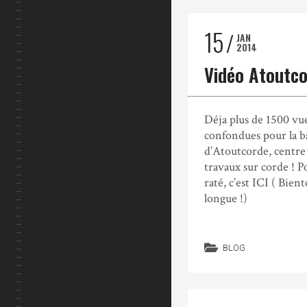
15
JAN
2014
Vidéo Atoutc
Déja plus de 1500 vue
confondues pour la 
d’Atoutcorde, centre
travaux sur corde ! P
raté, c’est ICI ( Bien
longue !)
BLOG