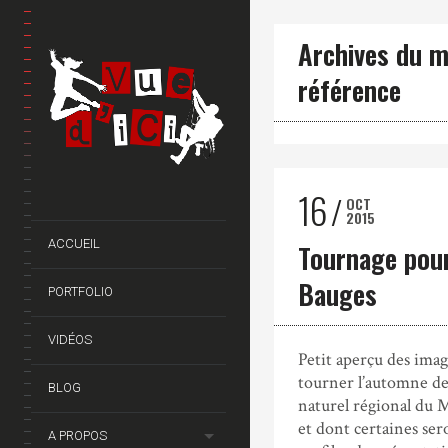
Archives du m
référence
16
OCT
2015
ACCUEIL
Tournage pour
Bauges
PORTFOLIO
VIDÉOS
Petit aperçu des imag
tourner l’automne de
BLOG
naturel régional du M
et dont certaines ser
A PROPOS