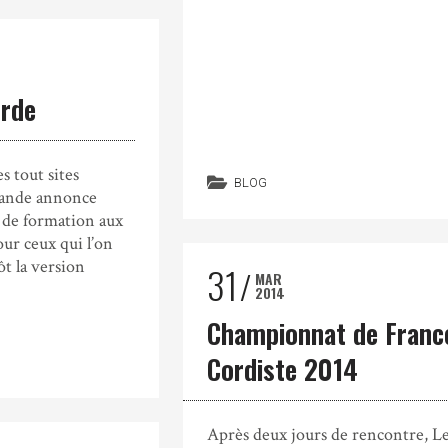
orde
s tout sites
BLOG
bande annonce
 de formation aux
our ceux qui l’on
tôt la version
31
MAR
2014
Championnat de Franc
Cordiste 2014
Après deux jours de rencontre, L