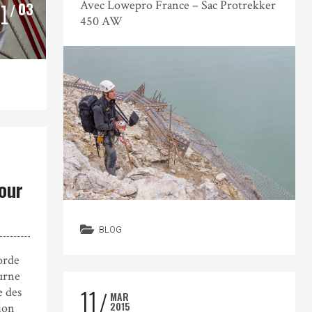
Avec Lowepro France – Sac Protrekker
03
0
1
450 AW
our
BLOG
orde
turne
11
e des
MAR
2015
ion