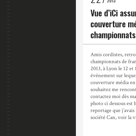
2013
Vue d’iCi assu
couverture mé
championnats 
Amis cordistes, retr
championnats de fran
2013, à Lyon le 12 et 1
événement sur lequel 
couverture média en 
souhaitez me rencont
contactez moi dès ma
photo ci dessous est 
reportage que j’avais 
société Can, voir la v