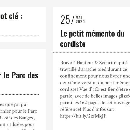
ot clé :
25
MAI
2020
Le petit mémento du
cordiste
Bravo à Hauteur & Sécurité qui à
travaillé d’arrache pied durant ce
 le Parc des
confinement pour nous livrer un
deuxième version du petit méme
cordiste! Vue d’ iCi est fier d’être 
partie, avec de belles images glissé
parmi les 162 pages de cet ouvrag
es que j’ai pu
référence! Plus d’infos sur:
rnier pour le Parc
https://bit.ly/2zsMkJF
assif des Bauges ,
ont utilisées pour