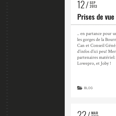
12
SEP
2013
Prises de vue
.. en partance pour 
les gorges de la Bourn
Can et Conseil Généra
d’infos d’ici peu! Me
partenaires matériel
Lowepro, et Joby !
BLOG
22
MAR