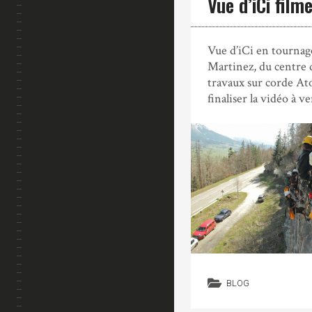
Vue d’iCi fil
Vue d’iCi en tournag
Martinez, du centre 
travaux sur corde At
finaliser la vidéo à v
BLOG