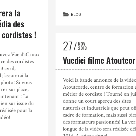
rera la
BLOG
dia des
cordistes !
27
NOV
2013
ouvez Vue d’iCi aux
Vuedici filme Atoutco
ce des cordistes
3 avril,
j’assurerai la
Voici la bande annonce de la vidéo
photo! Si vous
Atoutcorde, centre de formation 
rer sur place,
métier de cordiste ! Tourné en jui
intenant ! La
donne un court aperçu des sites
bien sur issue du
naturels et industriels que peut off
réalisée pour la
cadre de formation, mais aussi bie
idéo!
des formateurs passionnés! La ver
longue de la vidéo sera réalisée dé
2014. A suivre donc!