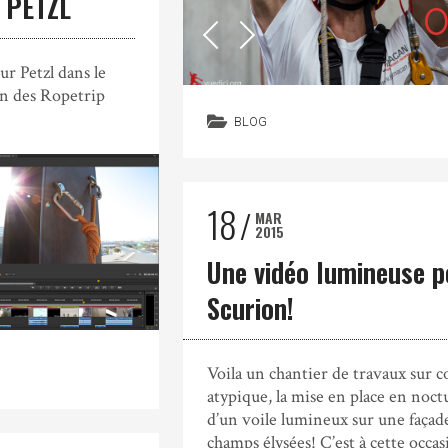
 PETZL
r Petzl dans le
on des Ropetrip
BLOG
18
MAR
2015
Une vidéo lumineuse p
Scurion!
Voila un chantier de travaux sur c
atypique, la mise en place en noc
d’un voile lumineux sur une façad
champs élysées! C’est à cette occas