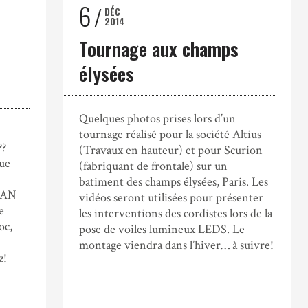
6
DÉC
2014
Tournage aux champs
élysées
Quelques photos prises lors d’un
tournage réalisé pour la société Altius
??
(Travaux en hauteur) et pour Scurion
ue
(fabriquant de frontale) sur un
batiment des champs élysées, Paris. Les
CAN
vidéos seront utilisées pour présenter
e
les interventions des cordistes lors de la
oc,
pose de voiles lumineux LEDS. Le
montage viendra dans l’hiver… à suivre!
z!