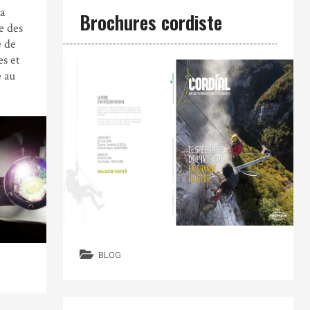
la
Brochures cordiste
e des
e de
es et
e au
BLOG