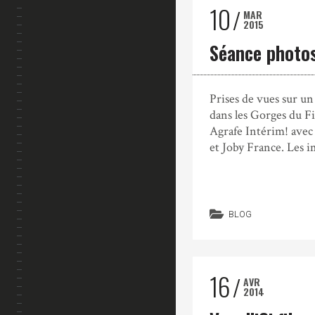
10
MAR
2015
Séance photos
Prises de vues sur un
dans les Gorges du Fi
Agrafe Intérim! ave
et Joby France. Les i
BLOG
16
AVR
2014