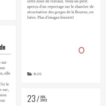
cette zone de travaux. Voila un petit
aperçu d’un reportage sur le chantier de
sécurisation des gorges de la Bourne, en
Isére. Plus d’images bientôt!
rde
04
0
1
 sur
aux
n, elle
BLOG
rir le
n sur,
23
sion
JUIL
2013
but