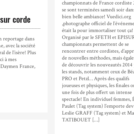
championnats de France cordiste
se sont terminées samedi soir dan
bien belle ambiance! Vuedici.org
 sur corde
,photographe officiel de l’événem
était la pour immortaliser tout ça!
Organisé par le SFETH et EPISUR
un reportage dans
championnats permettent de se
e, avec la société
rencontrer entre cordistes, d’app
l de l’isère! Plus
de nouvelles méthodes, mais égal
rci à mes
de découvrir les nouveautés 2014
: Daymen France,
les stands, notamment ceux de Béa
PRO et Petzl… Après des qualifs
joueuses et physiques, les finales o
une fois de plus offert un intense
spectacle! En individuel femmes, 
Paulet (Tag system) l’emporte dev
Leslie GRAFF (Tag system) et Ma
TATIBOUET […]