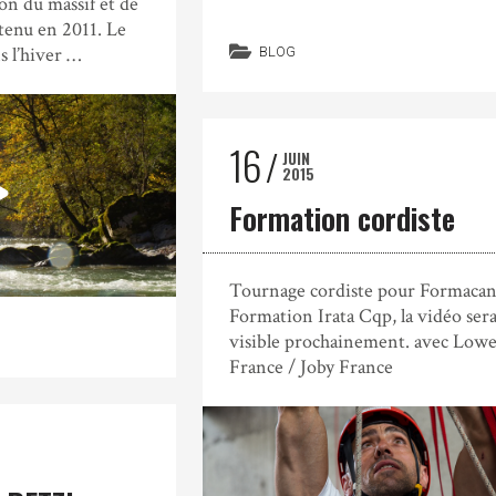
on du massif et de
tenu en 2011. Le
s l’hiver …
BLOG
16
JUIN
2015
Formation cordiste
Tournage cordiste pour Formaca
Formation Irata Cqp, la vidéo ser
visible prochainement. avec Low
France / Joby France