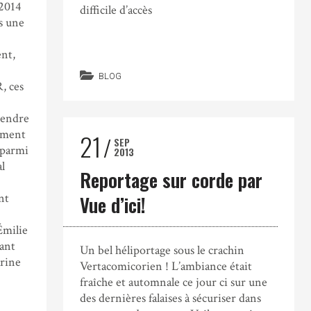
 2014
difficile d’accès
s une
ent,
BLOG
, ces
rendre
ement
21
SEP
 parmi
2013
l
Reportage sur corde par
nt
Vue d’ici!
Émilie
ant
Un bel héliportage sous le crachin
rine
Vertacomicorien ! L’ambiance était
fraîche et automnale ce jour ci sur une
des dernières falaises à sécuriser dans