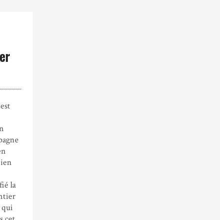
er
est
on
pagne
en
bien
ié la
ntier
 qui
s cet