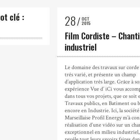
ot clé :
28
OCT
2015
Film Cordiste – Chanti
industriel
Le domaine des travaux sur corde 
trés varié, et présente un champ
d’application trés large. Grâce à s
expérience Vue d’ iCi vous accom
dans tous vos projets, que ce soit 
Travaux publics, en Batiment ou 
encore en Industrie. Ici, la société
Marseillaise Profil Energy m’à conf
réalisation d’une vidéo sur un cha
exceptionnel en milieu industriel,
revéle tout leurs savoirs faires dan