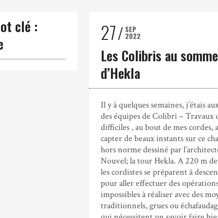
ot clé :
27
SEP
2022
e
Les Colibris au somme
d’Hekla
Il y à quelques semaines, j’étais au
des équipes de Colibri – Travaux d
difficiles , au bout de mes cordes, 
capter de beaux instants sur ce ch
hors norme dessiné par l’architect
Nouvel; la tour Hekla. A 220 m de
les cordistes se préparent à desce
pour aller effectuer des opération
impossibles à réaliser avec des mo
traditionnels, grues ou échafaudag
qui nécessitent un savoir faire bi