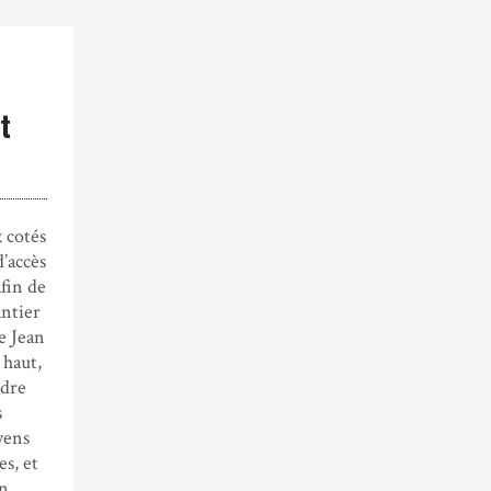
t
x cotés
’accès
afin de
antier
e Jean
 haut,
ndre
s
yens
es, et
en