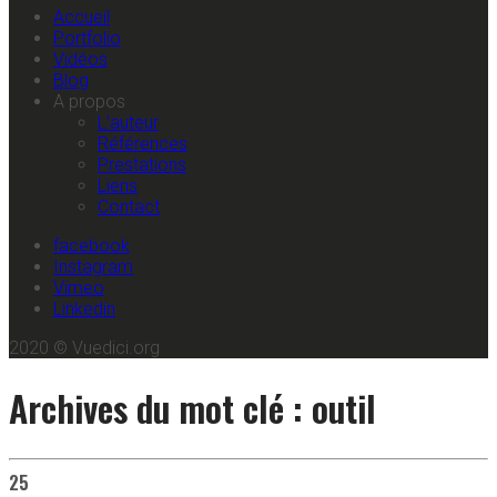
Accueil
Portfolio
Vidéos
Blog
A propos
L’auteur
Références
Prestations
Liens
Contact
facebook
Instagram
Vimeo
Linkedin
2020 © Vuedici.org
Archives du mot clé : outil
25