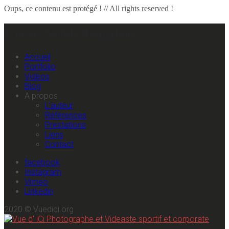
Oups, ce contenu est protégé ! // All rights reserved !
Primary Mobile Navigation
Accueil
Portfolio
Vidéos
Blog
A propos
L’auteur
Références
Prestations
Liens
Contact
facebook
Instagram
Vimeo
Linkedin
2020 © Vuedici.org