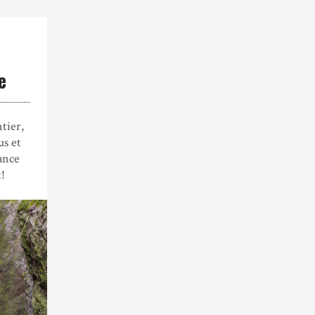
e
tier,
us et
ance
!