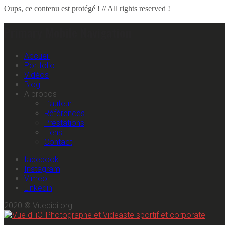
Oups, ce contenu est protégé ! // All rights reserved !
Primary Mobile Navigation
Accueil
Portfolio
Vidéos
Blog
A propos
L’auteur
Références
Prestations
Liens
Contact
facebook
Instagram
Vimeo
Linkedin
2020 © Vuedici.org