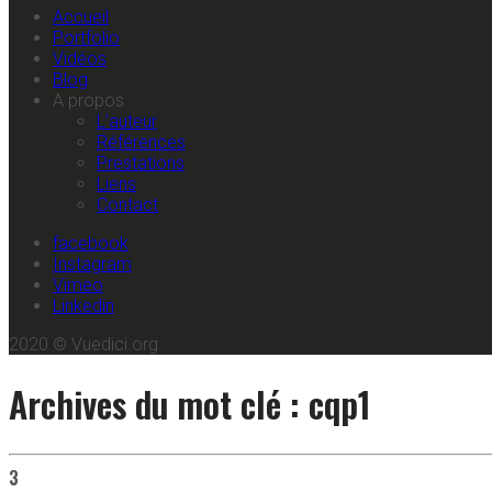
Accueil
Portfolio
Vidéos
Blog
A propos
L’auteur
Références
Prestations
Liens
Contact
facebook
Instagram
Vimeo
Linkedin
2020 © Vuedici.org
Archives du mot clé : cqp1
3