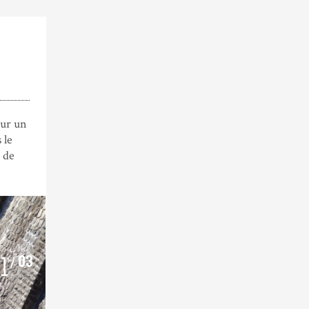
ur un
 le
 de
03
0
1