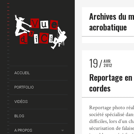
Archives du m
acrobatique
19
AVR
2012
ACCUEIL
Reportage en 
cordes
PORTFOLIO
VIDÉOS
Reportage photo réal
société spécialisé dan
BLOG
difficiles, lors d’un c
sécurisation de falais
A PROPOS