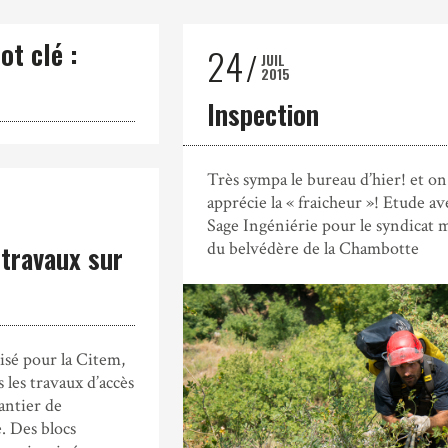
ot clé :
24
JUIL
2015
Inspection
Très sympa le bureau d’hier! et on
apprécie la « fraicheur »! Etude av
Sage Ingéniérie pour le syndicat 
du belvédère de la Chambotte
travaux sur
isé pour la Citem,
s les travaux d’accès
hantier de
e. Des blocs