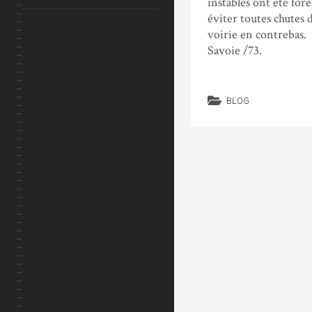
instables ont été for
éviter toutes chutes d
voirie en contrebas. 
Savoie /73.
BLOG