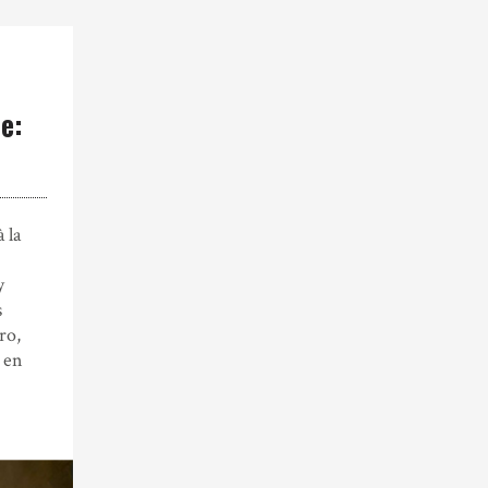
e:
 la
y
s
pro,
 en