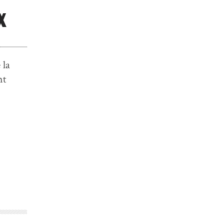
x
 la
nt