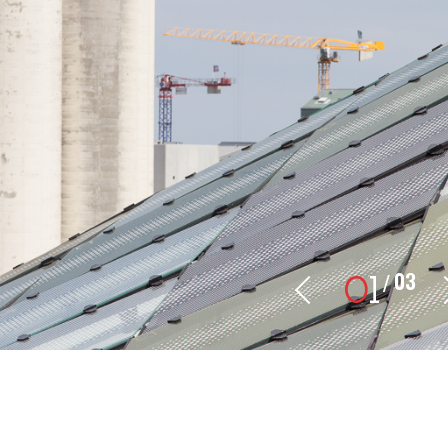
03
0
1