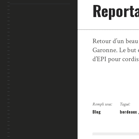
Reporta
Retour d’un beau 
Garonne. Le but é
d’EPI pour cordis
Rempli sous:
Tagué:
Blog
bordeaux