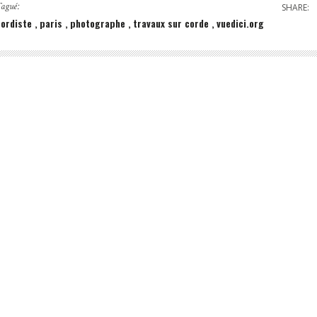
agué:
SHARE:
cordiste
paris
photographe
travaux sur corde
vuedici.org