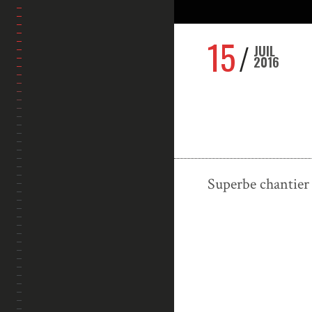
15
JUIL
2016
Superbe chantier 
ACCUEIL
PORTFOLIO
VIDÉOS
BLOG