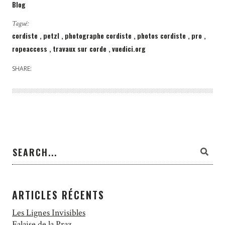
Blog
Tagué:
cordiste
petzl
photographe cordiste
photos cordiste
pro
ropeaccess
travaux sur corde
vuedici.org
SHARE:
ARTICLES RÉCENTS
Les Lignes Invisibles
Falaise de la Praz