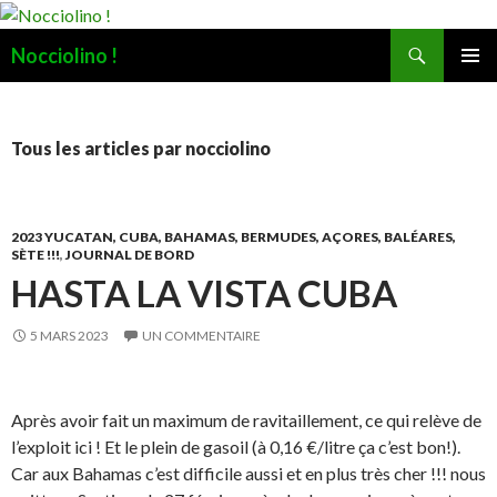
Recherche
Nocciolino !
ALLER
MENU
AU
PRINCI
CONTENU
Tous les articles par nocciolino
2023 YUCATAN, CUBA, BAHAMAS, BERMUDES, AÇORES, BALÉARES,
SÈTE !!!
,
JOURNAL DE BORD
HASTA LA VISTA CUBA
5 MARS 2023
UN COMMENTAIRE
Après avoir fait un maximum de ravitaillement, ce qui relève de
l’exploit ici ! Et le plein de gasoil (à 0,16 €/litre ça c’est bon!).
Car aux Bahamas c’est difficile aussi et en plus très cher !!! nous