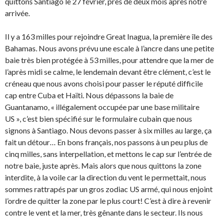
quittons Santiago le 27 février, près de deux mois après notre
arrivée.
Il y a 163 milles pour rejoindre Great Inagua, la première île des
Bahamas. Nous avons prévu une escale à l’ancre dans une petite
baie très bien protégée à 53 milles, pour attendre que la mer de
l’après midi se calme, le lendemain devant être clément, c’est le
créneau que nous avons choisi pour passer le réputé difficile
cap entre Cuba et Haïti. Nous dépassons la baie de
Guantanamo, « illégalement occupée par une base militaire
US », c’est bien spécifié sur le formulaire cubain que nous
signons à Santiago. Nous devons passer à six milles au large, ça
fait un détour… En bons français, nos passons à un peu plus de
cinq milles, sans interpellation, et mettons le cap sur l’entrée de
notre baie, juste après. Mais alors que nous quittons la zone
interdite, à la voile car la direction du vent le permettait, nous
sommes rattrapés par un gros zodiac US armé, qui nous enjoint
l’ordre de quitter la zone par le plus court! C’est à dire à revenir
contre le vent et la mer, très gênante dans le secteur. Ils nous