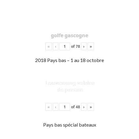
golfe gascogne
«
‹
of
78
›
»
2018 Pays bas – 1 au 18 octobre
Lauwersoog voisins
de ponton
«
‹
of
48
›
»
Pays bas spécial bateaux