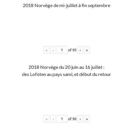
2018 Norvège de mi-juillet à fin septembre
«
‹
of
95
›
»
2018 Norvège du 20 juin au 16 juillet :
des Lofoten au pays sami, et début du retour
«
‹
of
96
›
»