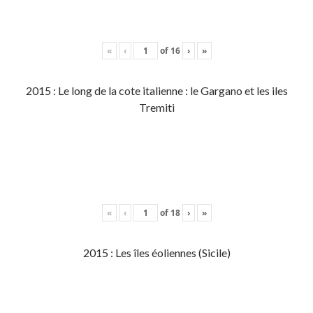
«
‹
of
16
›
»
2015 : Le long de la cote italienne : le Gargano et les iles
Tremiti
«
‹
of
18
›
»
2015 : Les îles éoliennes (Sicile)