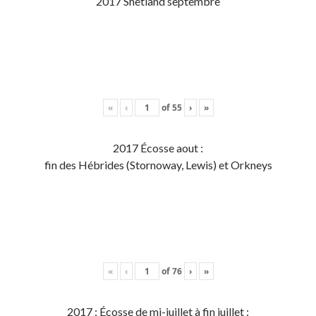
2017 Shetland septembre
«
‹
of
55
›
»
2017 Écosse aout :
fin des Hébrides (Stornoway, Lewis) et Orkneys
«
‹
of
76
›
»
2017 : Écosse de mi-juillet à fin juillet :