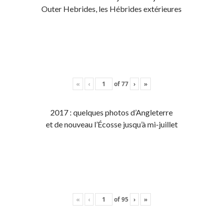
Outer Hebrides, les Hébrides extérieures
«
‹
of
77
›
»
2017 : quelques photos d’Angleterre
et de nouveau l’Écosse jusqu’à mi-juillet
«
‹
of
95
›
»