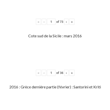
«
‹
of
73
›
»
Cote sud de la Sicile : mars 2016
«
‹
of
36
›
»
2016 : Grèce dernière partie (février) : Santorini et Kriti