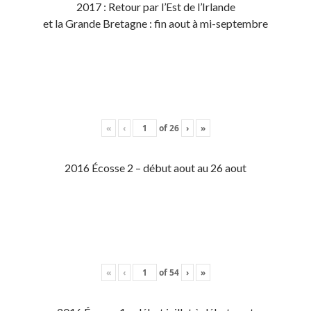
2017 : Retour par l’Est de l’Irlande
et la Grande Bretagne : fin aout à mi-septembre
«
‹
of
26
›
»
2016 Écosse 2 – début aout au 26 aout
«
‹
of
54
›
»