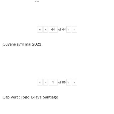
«
‹
of
44
›
»
Guyane avril mai 2021
«
‹
of
86
›
»
Cap Vert : Fogo, Brava, Santiago