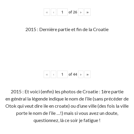
«
‹
of
26
›
»
2015 : Dernière partie et fin de la Croatie
«
‹
of
44
›
»
2015 : Et voici (enfin) les photos de Croatie : 1ère partie
en général la légende indique le nom de l’ile (sans précéder de
Otok qui veut dire ile en croate) ou d’une ville (des fois la ville
porte le nom de l’ile …!) mais si vous avez un doute,
questionnez, là ce soir je fatigue !