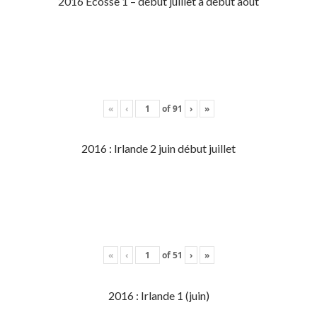
2016 Écosse 1 – début juillet à début aout
«
‹
of
91
›
»
2016 : Irlande 2 juin début juillet
«
‹
of
51
›
»
2016 : Irlande 1 (juin)