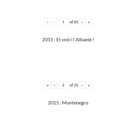
«
‹
of
83
›
»
2015 : Et voici l’ Albanie !
«
‹
of
25
›
»
2015 : Montenegro