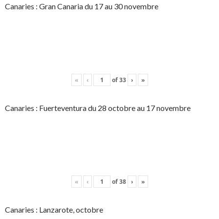
Canaries : Gran Canaria du 17 au 30 novembre
«
‹
of
33
›
»
Canaries : Fuerteventura du 28 octobre au 17 novembre
«
‹
of
38
›
»
Canaries : Lanzarote, octobre