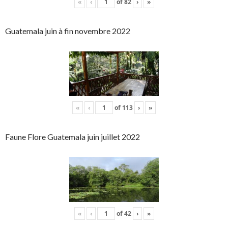
«
‹
of
82
›
»
Guatemala juin à fin novembre 2022
«
‹
of
113
›
»
Faune Flore Guatemala juin juillet 2022
«
‹
of
42
›
»