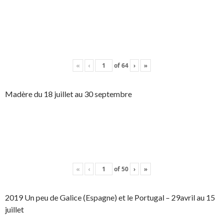
«
‹
of
64
›
»
Madère du 18 juillet au 30 septembre
«
‹
of
50
›
»
2019 Un peu de Galice (Espagne) et le Portugal – 29avril au 15
juillet