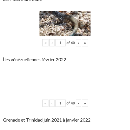
«
‹
of
40
›
»
Îles vénézueliennes février 2022
«
‹
of
40
›
»
Grenade et Trinidad juin 2021 à janvier 2022