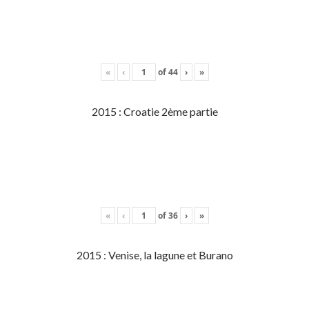
«
‹
of
44
›
»
2015 : Croatie 2ème partie
«
‹
of
36
›
»
2015 : Venise, la lagune et Burano