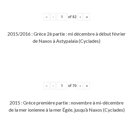
«
‹
of
82
›
»
2015/2016 : Grèce 2è partie : mi décembre à début février
de Naxos à Astypalaia (Cyclades)
«
‹
of
70
›
»
2015 : Grèce première partie : novembre à mi-décembre
de la mer ionienne à la mer Égée, jusqu’à Naxos (Cyclades)