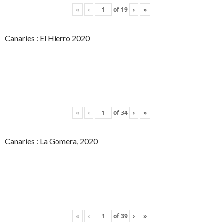
«
‹
of
19
›
»
Canaries : El Hierro 2020
«
‹
of
34
›
»
Canaries : La Gomera, 2020
«
‹
of
39
›
»