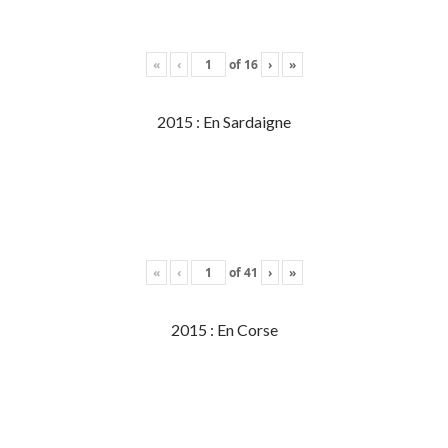
«
‹
of
16
›
»
2015 : En Sardaigne
«
‹
of
41
›
»
2015 : En Corse