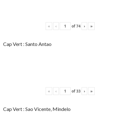
«
‹
of
74
›
»
Cap Vert : Santo Antao
«
‹
of
33
›
»
Cap Vert : Sao Vicente, Mindelo