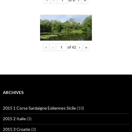
«
‹
of
8
›
»
«
‹
of
42
›
»
ARCHIVES
2015 1 Corse Sardaigne Eoliennes Sicile
(10)
2015 2 Italie
(3)
2015 3 Croatie
(3)