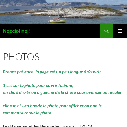
Recherche
Nocciolino !
ALLER
MENU
AU
PRINCI
CONTENU
PHOTOS
Prenez patience, la page est un peu longue à s’ouvrir …
1 clic sur la photo pour ouvrir l’album,
un clic à droite ou à gauche de la photo pour avancer ou reculer
clic sur « i » en bas de la photo pour afficher ou non le
commentaire sur la photo
Les Bahamas et les Bermudes, mars avril 2023