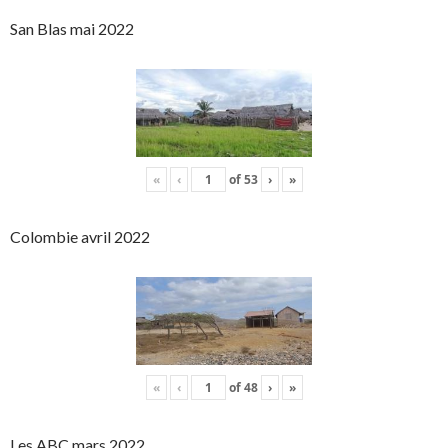
San Blas mai 2022
«
‹
of
53
›
»
Colombie avril 2022
«
‹
of
48
›
»
Les ABC mars 2022