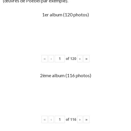
(œuvres de Poebel par exemple).
1er album (120 photos)
«
‹
of
120
›
»
2ème album (116 photos)
«
‹
of
116
›
»