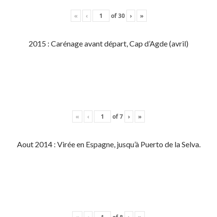
«
‹
of
30
›
»
2015 : Carénage avant départ, Cap d’Agde (avril)
«
‹
of
7
›
»
Aout 2014 : Virée en Espagne, jusqu’à Puerto de la Selva.