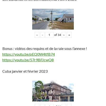
«
‹
of
34
›
»
Bonus : vidéos des requins et de la raie sous l’annexe !
https://youtu.be/pEQ0W4tfB74
https://youtu.be/57r9BFJcwQ8
Cuba janvier et février 2023