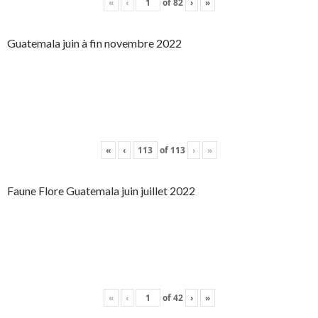
«
‹
of
82
›
»
Guatemala juin à fin novembre 2022
«
‹
of
113
›
»
Faune Flore Guatemala juin juillet 2022
«
‹
of
42
›
»