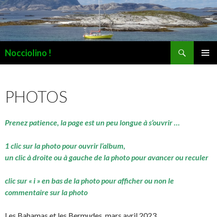
Recherche
Nocciolino !
ALLER
MENU
AU
PRINCI
CONTENU
PHOTOS
Prenez patience, la page est un peu longue à s’ouvrir …
1 clic sur la photo pour ouvrir l’album,
un clic à droite ou à gauche de la photo pour avancer ou reculer
clic sur « i » en bas de la photo pour afficher ou non le
commentaire sur la photo
Les Bahamas et les Bermudes, mars avril 2023