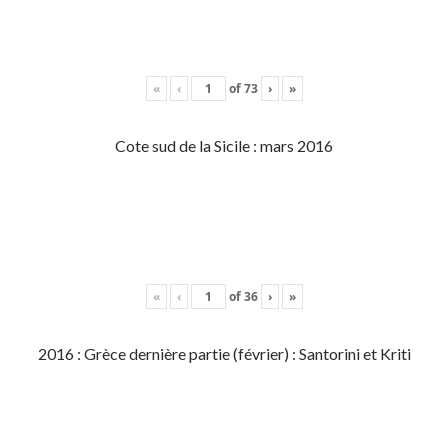
«
‹
of
73
›
»
Cote sud de la Sicile : mars 2016
«
‹
of
36
›
»
2016 : Grèce dernière partie (février) : Santorini et Kriti