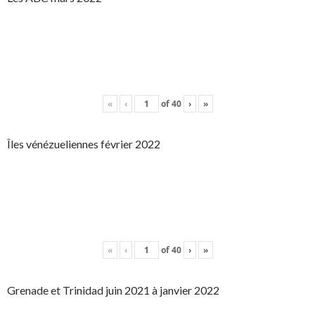
«
‹
of
40
›
»
Îles vénézueliennes février 2022
«
‹
of
40
›
»
Grenade et Trinidad juin 2021 à janvier 2022