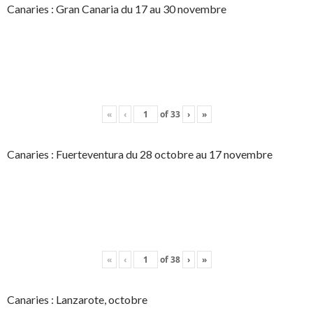
Canaries : Gran Canaria du 17 au 30 novembre
«
‹
of
33
›
»
Canaries : Fuerteventura du 28 octobre au 17 novembre
«
‹
of
38
›
»
Canaries : Lanzarote, octobre