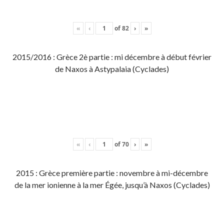
«
‹
of
82
›
»
2015/2016 : Grèce 2è partie : mi décembre à début février
de Naxos à Astypalaia (Cyclades)
«
‹
of
70
›
»
2015 : Grèce première partie : novembre à mi-décembre
de la mer ionienne à la mer Égée, jusqu’à Naxos (Cyclades)