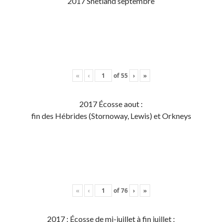
2017 Shetland septembre
«
‹
of
55
›
»
2017 Écosse aout :
fin des Hébrides (Stornoway, Lewis) et Orkneys
«
‹
of
76
›
»
2017 : Écosse de mi-juillet à fin juillet :