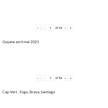
«
‹
of
44
›
»
Guyane avril mai 2021
«
‹
of
86
›
»
Cap Vert : Fogo, Brava, Santiago