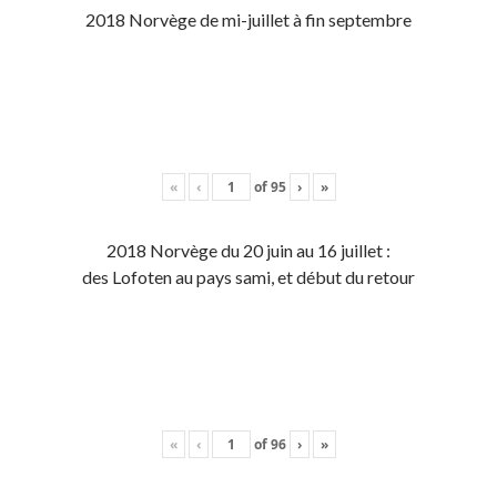
2018 Norvège de mi-juillet à fin septembre
«
‹
of
95
›
»
2018 Norvège du 20 juin au 16 juillet :
des Lofoten au pays sami, et début du retour
«
‹
of
96
›
»