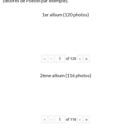
(œuvres de Poebel par exemple).
1er album (120 photos)
«
‹
of
120
›
»
2ème album (116 photos)
«
‹
of
116
›
»