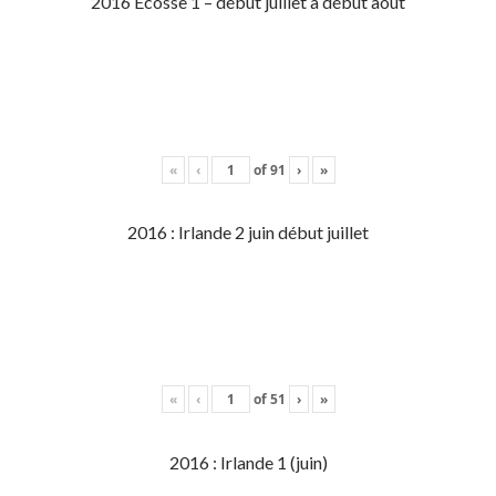
2016 Écosse 1 – début juillet à début aout
«
‹
of
91
›
»
2016 : Irlande 2 juin début juillet
«
‹
of
51
›
»
2016 : Irlande 1 (juin)