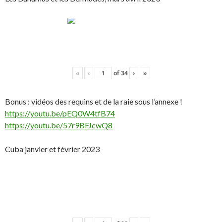
«
‹
of
34
›
»
Bonus : vidéos des requins et de la raie sous l’annexe !
https://youtu.be/pEQ0W4tfB74
https://youtu.be/57r9BFJcwQ8
Cuba janvier et février 2023