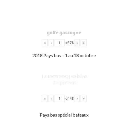
golfe gascogne
«
‹
of
78
›
»
2018 Pays bas – 1 au 18 octobre
Lauwersoog voisins
de ponton
«
‹
of
48
›
»
Pays bas spécial bateaux