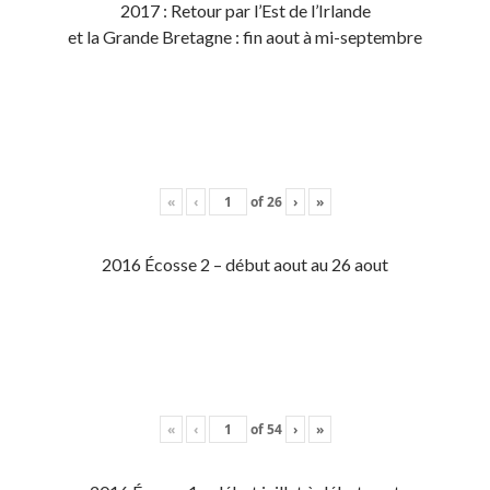
2017 : Retour par l’Est de l’Irlande
et la Grande Bretagne : fin aout à mi-septembre
«
‹
of
26
›
»
2016 Écosse 2 – début aout au 26 aout
«
‹
of
54
›
»