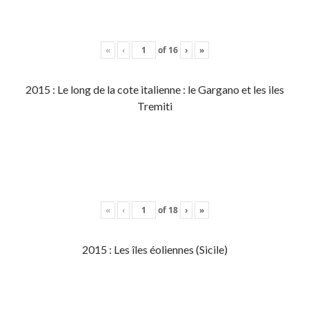
«
‹
of
16
›
»
2015 : Le long de la cote italienne : le Gargano et les iles
Tremiti
«
‹
of
18
›
»
2015 : Les îles éoliennes (Sicile)