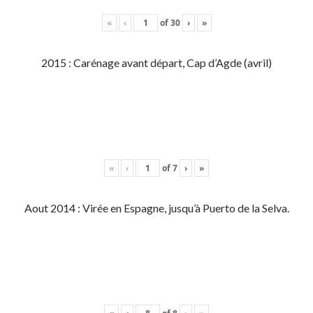
«
‹
of
30
›
»
2015 : Carénage avant départ, Cap d’Agde (avril)
«
‹
of
7
›
»
Aout 2014 : Virée en Espagne, jusqu’à Puerto de la Selva.