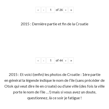
«
‹
of
26
›
»
2015 : Dernière partie et fin de la Croatie
«
‹
of
44
›
»
2015 : Et voici (enfin) les photos de Croatie : 1ère partie
en général la légende indique le nom de l’ile (sans précéder de
Otok qui veut dire ile en croate) ou d’une ville (des fois la ville
porte le nom de l’ile …!) mais si vous avez un doute,
questionnez, là ce soir je fatigue !