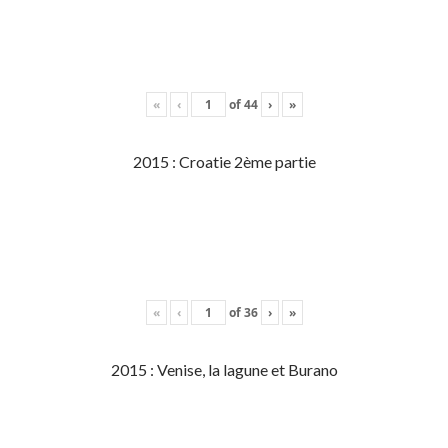
«
‹
of
44
›
»
2015 : Croatie 2ème partie
«
‹
of
36
›
»
2015 : Venise, la lagune et Burano