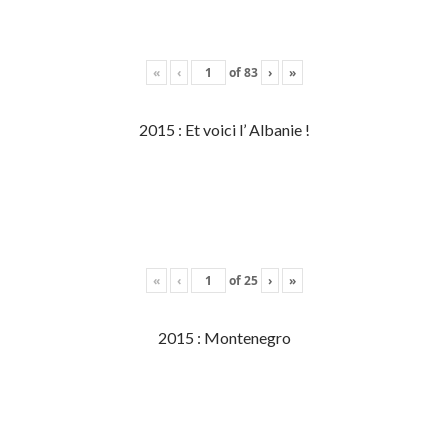
«
‹
of
83
›
»
2015 : Et voici l’ Albanie !
«
‹
of
25
›
»
2015 : Montenegro