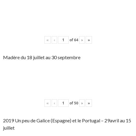
«
‹
of
64
›
»
Madère du 18 juillet au 30 septembre
«
‹
of
50
›
»
2019 Un peu de Galice (Espagne) et le Portugal – 29avril au 15
juillet