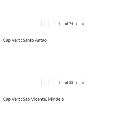
«
‹
of
74
›
»
Cap Vert : Santo Antao
«
‹
of
33
›
»
Cap Vert : Sao Vicente, Mindelo