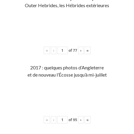
Outer Hebrides, les Hébrides extérieures
«
‹
of
77
›
»
2017 : quelques photos d’Angleterre
et de nouveau l’Écosse jusqu’à mi-juillet
«
‹
of
95
›
»