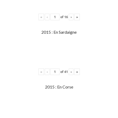
«
‹
of
16
›
»
2015 : En Sardaigne
«
‹
of
41
›
»
2015 : En Corse