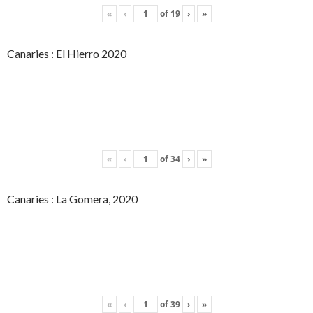
«
‹
of
19
›
»
Canaries : El Hierro 2020
«
‹
of
34
›
»
Canaries : La Gomera, 2020
«
‹
of
39
›
»