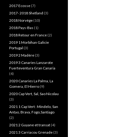
2017 Ecosse
(7)
2017- 2018 Shetland
(3)
2018 Norvège
(10)
2018 Pays-Bas
(1)
2018 Retour en France
(2)
2019 1 Morbihan Galicie
Portugal
(3)
2019 2 Madère
(3)
2019 3 Canaries Lanzarote
Fuerteventura Gran Canaria
(4)
2020 Canaries La Palma, La
Gomera, El Hierro
(9)
2020 Cap Vert, Sal, Sao Nicolau
(3)
2021 1 Cap Vert : Mindelo, San
Antao, Brava, Fogo,Santiago
(2)
2021 2 Guyane et transat
(4)
2021 3 Carriacou Grenade
(3)