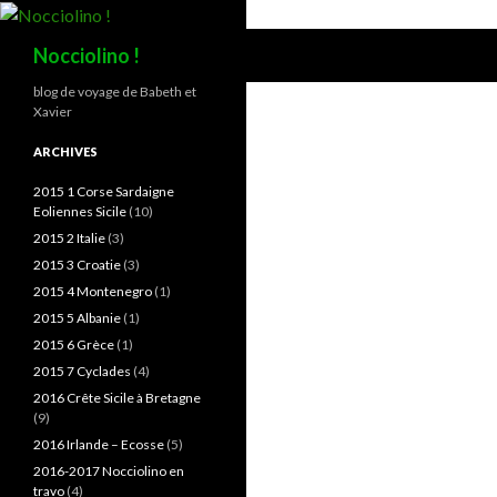
Recherche
Nocciolino !
blog de voyage de Babeth et
Xavier
ARCHIVES
2015 1 Corse Sardaigne
Eoliennes Sicile
(10)
2015 2 Italie
(3)
2015 3 Croatie
(3)
2015 4 Montenegro
(1)
2015 5 Albanie
(1)
2015 6 Grèce
(1)
2015 7 Cyclades
(4)
2016 Crête Sicile à Bretagne
(9)
2016 Irlande – Ecosse
(5)
2016-2017 Nocciolino en
travo
(4)