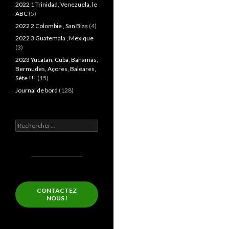
2022 1 Trinidad, Venezuela, le
ABC
(5)
2022 2 Colombie , San Blas
(4)
2022 3 Guatemala , Mexique
(3)
2023 Yucatan, Cuba, Bahamas,
Bermudes, Açores, Baléares,
Sète !!!
(15)
Journal de bord
(128)
Rechercher :
CONTACTEZ
NOUS !