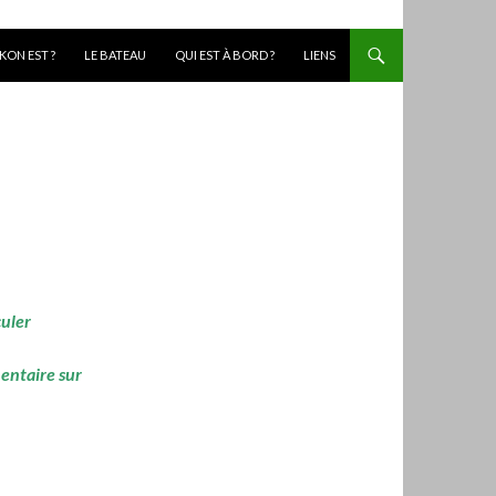
KON EST ?
LE BATEAU
QUI EST À BORD ?
LIENS
culer
mentaire sur