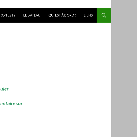
KON EST ?
LE BATEAU
QUI EST À BORD ?
LIENS
culer
mentaire sur