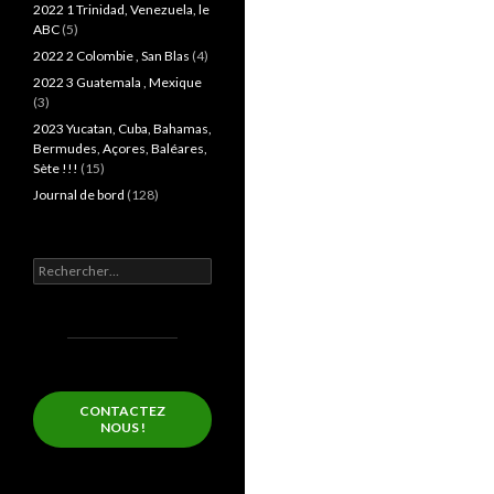
2022 1 Trinidad, Venezuela, le
ABC
(5)
2022 2 Colombie , San Blas
(4)
2022 3 Guatemala , Mexique
(3)
2023 Yucatan, Cuba, Bahamas,
Bermudes, Açores, Baléares,
Sète !!!
(15)
Journal de bord
(128)
Rechercher :
CONTACTEZ
NOUS !