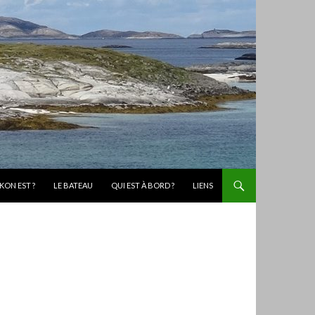
KON EST ?
LE BATEAU
QUI EST À BORD ?
LIENS