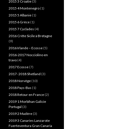
2015 3 Croatie
(3)
2015 4 Montenegro
(1)
2015 5 Albanie
(1)
2015 6 Grèce
(1)
2015 7 Cyclades
(4)
2016 Crête Sicile à Bretagne
(9)
2016 Irlande – Ecosse
(5)
2016-2017 Nocciolino en
travo
(4)
2017 Ecosse
(7)
2017- 2018 Shetland
(3)
2018 Norvège
(10)
2018 Pays-Bas
(1)
2018 Retour en France
(2)
2019 1 Morbihan Galicie
Portugal
(3)
2019 2 Madère
(3)
2019 3 Canaries Lanzarote
Fuerteventura Gran Canaria