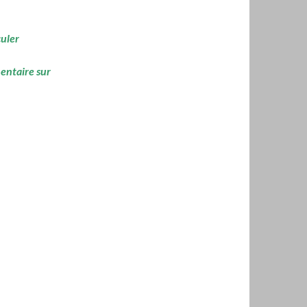
culer
mentaire sur