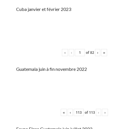
Cuba janvier et février 2023
«
‹
of
82
›
»
Guatemala juin à fin novembre 2022
«
‹
of
113
›
»
Faune Flore Guatemala juin juillet 2022