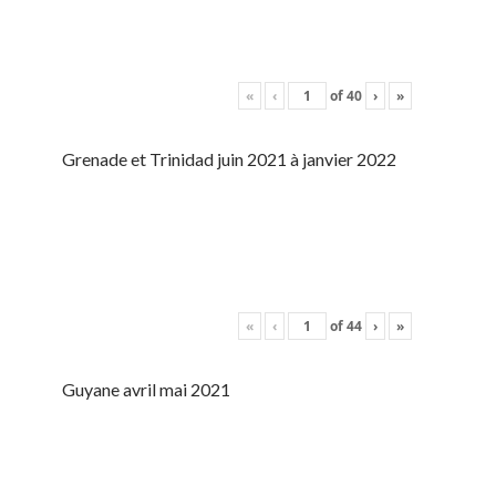
«
‹
of
40
›
»
Grenade et Trinidad juin 2021 à janvier 2022
«
‹
of
44
›
»
Guyane avril mai 2021