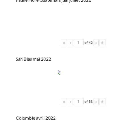
«
‹
of
42
›
»
San Blas mai 2022
«
‹
of
53
›
»
Colombie avril 2022