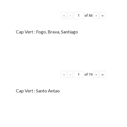
«
‹
of
86
›
»
Cap Vert : Fogo, Brava, Santiago
«
‹
of
74
›
»
Cap Vert : Santo Antao