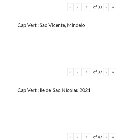
«
‹
of
33
›
»
Cap Vert : Sao Vicente, Mindelo
«
‹
of
37
›
»
Cap Vert : île de Sao Nicolau 2021
«
‹
of
47
›
»