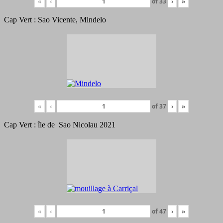
«
‹
of
33
›
»
Cap Vert : Sao Vicente, Mindelo
«
‹
of
37
›
»
Cap Vert : île de Sao Nicolau 2021
«
‹
of
47
›
»