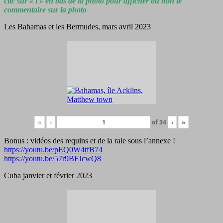
clic sur « i » en bas de la photo pour afficher ou non le
commentaire sur la photo
Les Bahamas et les Bermudes, mars avril 2023
«
‹
of
34
›
»
Bonus : vidéos des requins et de la raie sous l’annexe !
https://youtu.be/pEQ0W4tfB74
https://youtu.be/57r9BFJcwQ8
Cuba janvier et février 2023