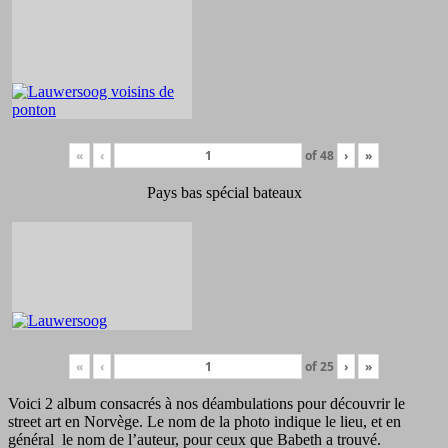
«
‹
of
48
›
»
Pays bas spécial bateaux
«
‹
of
25
›
»
Voici 2 album consacrés à nos déambulations pour découvrir le
street art en Norvège. Le nom de la photo indique le lieu, et en
général le nom de l’auteur, pour ceux que Babeth a trouvé.