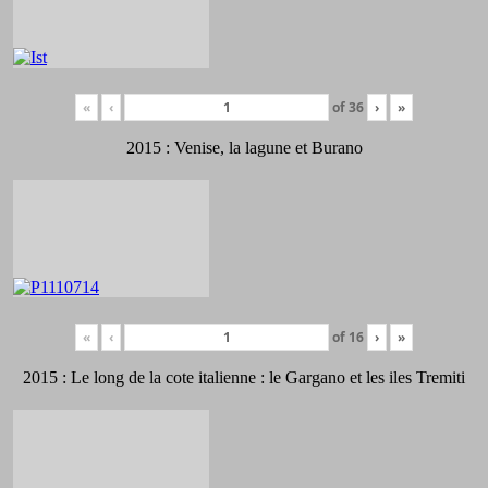
«
‹
of
36
›
»
2015 : Venise, la lagune et Burano
«
‹
of
16
›
»
2015 : Le long de la cote italienne : le Gargano et les iles Tremiti