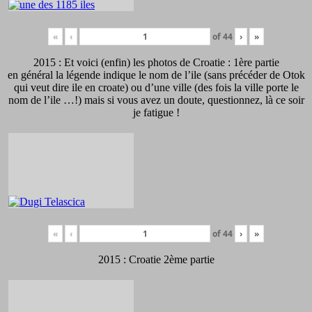
«
‹
of
44
›
»
2015 : Et voici (enfin) les photos de Croatie : 1ère partie
en général la légende indique le nom de l’ile (sans précéder de Otok
qui veut dire ile en croate) ou d’une ville (des fois la ville porte le
nom de l’ile …!) mais si vous avez un doute, questionnez, là ce soir
je fatigue !
«
‹
of
44
›
»
2015 : Croatie 2ème partie