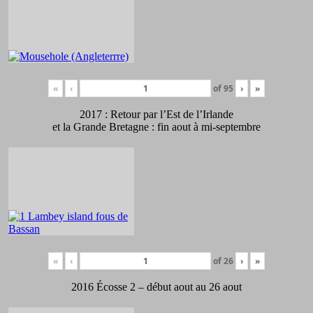
«
‹
of
95
›
»
2017 : Retour par l’Est de l’Irlande
et la Grande Bretagne : fin aout à mi-septembre
«
‹
of
26
›
»
2016 Écosse 2 – début aout au 26 aout