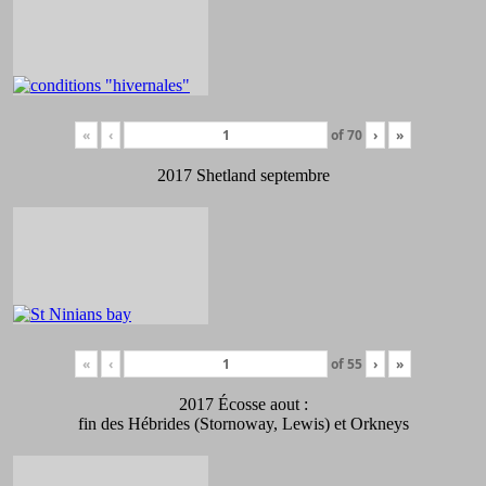
«
‹
of
70
›
»
2017 Shetland septembre
«
‹
of
55
›
»
2017 Écosse aout :
fin des Hébrides (Stornoway, Lewis) et Orkneys