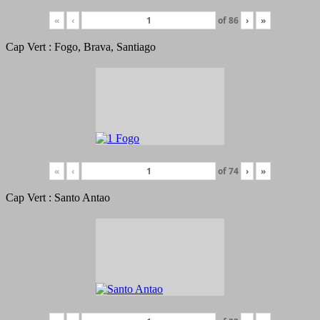
«
‹
of
86
›
»
Cap Vert : Fogo, Brava, Santiago
«
‹
of
74
›
»
Cap Vert : Santo Antao