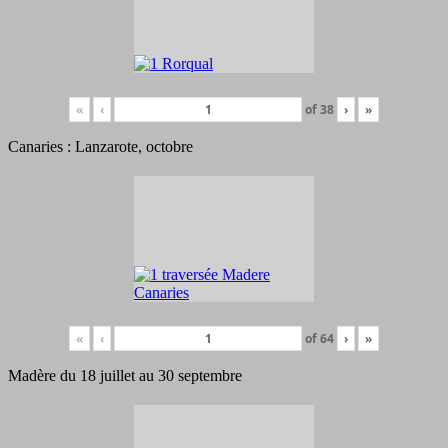
«
‹
of
38
›
»
Canaries : Lanzarote, octobre
«
‹
of
64
›
»
Madère du 18 juillet au 30 septembre