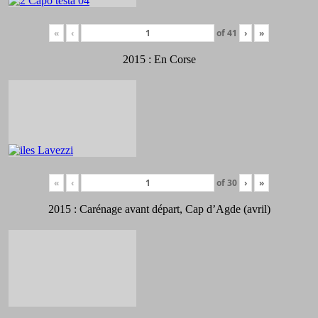
«
‹
of
41
›
»
2015 : En Corse
«
‹
of
30
›
»
2015 : Carénage avant départ, Cap d’Agde (avril)