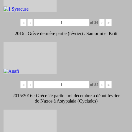
«
‹
of
36
›
»
2016 : Grèce dernière partie (février) : Santorini et Kriti
«
‹
of
82
›
»
2015/2016 : Grèce 2è partie : mi décembre à début février
de Naxos à Astypalaia (Cyclades)