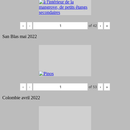
«
‹
of
42
›
»
San Blas mai 2022
«
‹
of
53
›
»
Colombie avril 2022