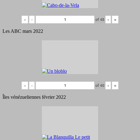
«
‹
of
48
›
»
Les ABC mars 2022
«
‹
of
40
›
»
Îles vénézueliennes février 2022