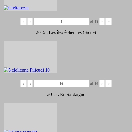
«
‹
of
18
›
»
2015 : Les îles éoliennes (Sicile)
«
‹
of
16
›
»
2015 : En Sardaigne