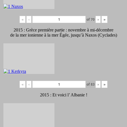
«
‹
of
70
›
»
2015 : Grèce première partie : novembre à mi-décembre
de la mer ionienne à la mer Égée, jusqu’à Naxos (Cyclades)
«
‹
of
83
›
»
2015 : Et voici l’ Albanie !