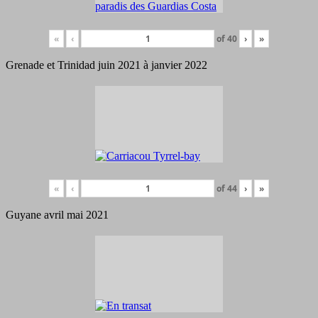
«
‹
of
40
›
»
Grenade et Trinidad juin 2021 à janvier 2022
«
‹
of
44
›
»
Guyane avril mai 2021