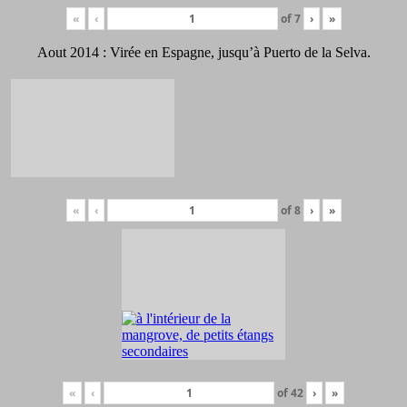
«
‹
of
7
›
»
Aout 2014 : Virée en Espagne, jusqu’à Puerto de la Selva.
«
‹
of
8
›
»
«
‹
of
42
›
»