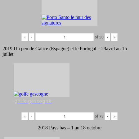
«
‹
of
50
›
»
2019 Un peu de Galice (Espagne) et le Portugal – 29avril au 15
juillet
golfe gascogne
«
‹
of
78
›
»
2018 Pays bas – 1 au 18 octobre