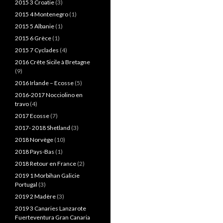
2015 3 Croatie
(3)
2015 4 Montenegro
(1)
2015 5 Albanie
(1)
2015 6 Grèce
(1)
2015 7 Cyclades
(4)
2016 Crête Sicile à Bretagne
(9)
2016 Irlande – Ecosse
(5)
2016-2017 Nocciolino en
travo
(4)
2017 Ecosse
(7)
2017- 2018 Shetland
(3)
2018 Norvège
(10)
2018 Pays-Bas
(1)
2018 Retour en France
(2)
2019 1 Morbihan Galicie
Portugal
(3)
2019 2 Madère
(3)
2019 3 Canaries Lanzarote
Fuerteventura Gran Canaria