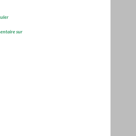
culer
mentaire sur