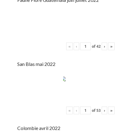
«
‹
of
42
›
»
San Blas mai 2022
«
‹
of
53
›
»
Colombie avril 2022