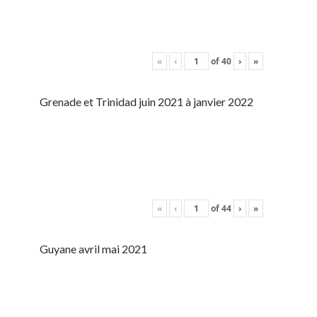
«
‹
of
40
›
»
Grenade et Trinidad juin 2021 à janvier 2022
«
‹
of
44
›
»
Guyane avril mai 2021