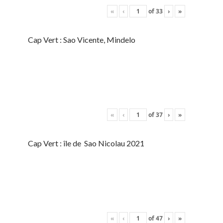
«
‹
of
33
›
»
Cap Vert : Sao Vicente, Mindelo
«
‹
of
37
›
»
Cap Vert : île de Sao Nicolau 2021
«
‹
of
47
›
»