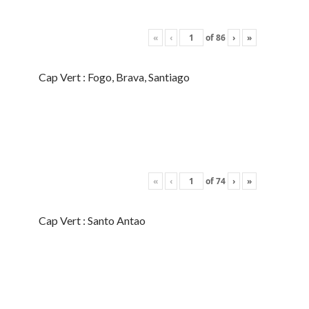
«
‹
of
86
›
»
Cap Vert : Fogo, Brava, Santiago
«
‹
of
74
›
»
Cap Vert : Santo Antao