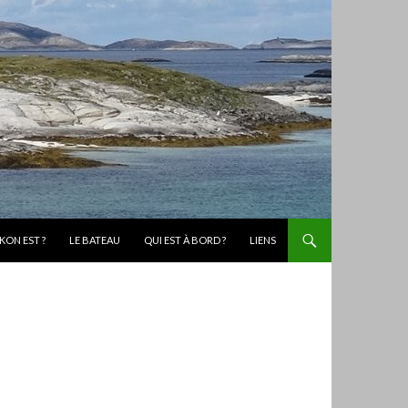
KON EST ?
LE BATEAU
QUI EST À BORD ?
LIENS