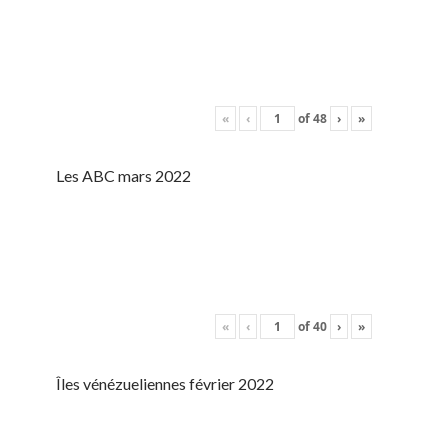
«
‹
of
48
›
»
Les ABC mars 2022
«
‹
of
40
›
»
Îles vénézueliennes février 2022