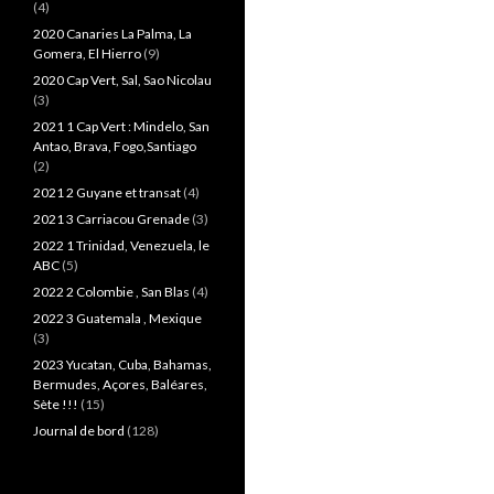
(4)
2020 Canaries La Palma, La
Gomera, El Hierro
(9)
2020 Cap Vert, Sal, Sao Nicolau
(3)
2021 1 Cap Vert : Mindelo, San
Antao, Brava, Fogo,Santiago
(2)
2021 2 Guyane et transat
(4)
2021 3 Carriacou Grenade
(3)
2022 1 Trinidad, Venezuela, le
ABC
(5)
2022 2 Colombie , San Blas
(4)
2022 3 Guatemala , Mexique
(3)
2023 Yucatan, Cuba, Bahamas,
Bermudes, Açores, Baléares,
Sète !!!
(15)
Journal de bord
(128)