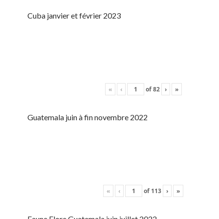
Cuba janvier et février 2023
«
‹
of
82
›
»
Guatemala juin à fin novembre 2022
«
‹
of
113
›
»
Faune Flore Guatemala juin juillet 2022