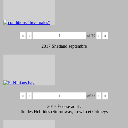
«
‹
of
70
›
»
2017 Shetland septembre
«
‹
of
55
›
»
2017 Écosse aout :
fin des Hébrides (Stornoway, Lewis) et Orkneys