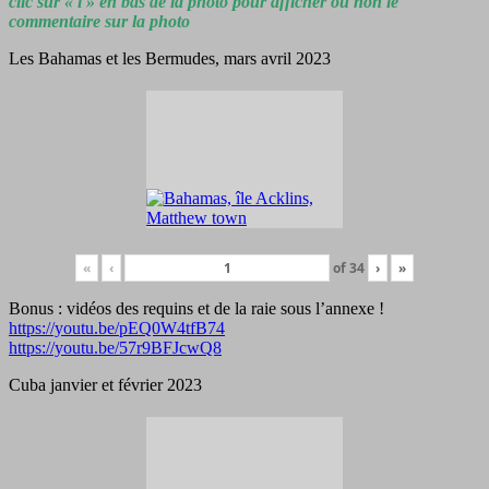
clic sur « i » en bas de la photo pour afficher ou non le
commentaire sur la photo
Les Bahamas et les Bermudes, mars avril 2023
«
‹
of
34
›
»
Bonus : vidéos des requins et de la raie sous l’annexe !
https://youtu.be/pEQ0W4tfB74
https://youtu.be/57r9BFJcwQ8
Cuba janvier et février 2023