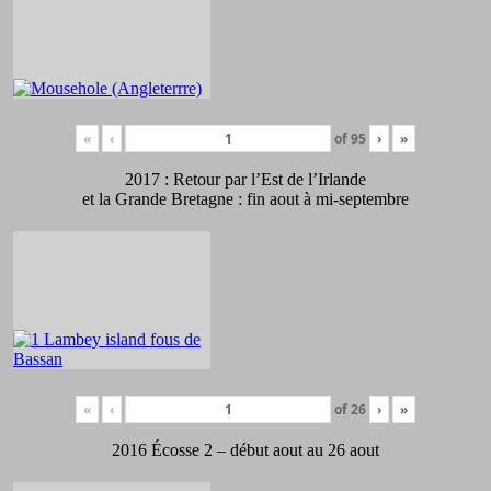
«
‹
of
95
›
»
2017 : Retour par l’Est de l’Irlande
et la Grande Bretagne : fin aout à mi-septembre
«
‹
of
26
›
»
2016 Écosse 2 – début aout au 26 aout