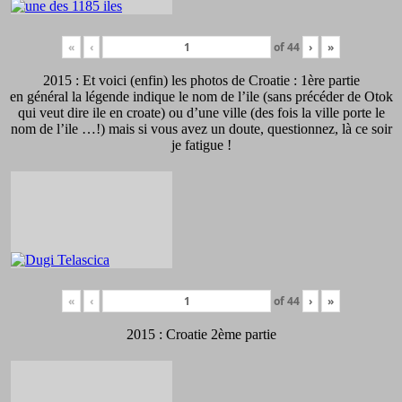
«
‹
of
44
›
»
2015 : Et voici (enfin) les photos de Croatie : 1ère partie
en général la légende indique le nom de l’ile (sans précéder de Otok
qui veut dire ile en croate) ou d’une ville (des fois la ville porte le
nom de l’ile …!) mais si vous avez un doute, questionnez, là ce soir
je fatigue !
«
‹
of
44
›
»
2015 : Croatie 2ème partie