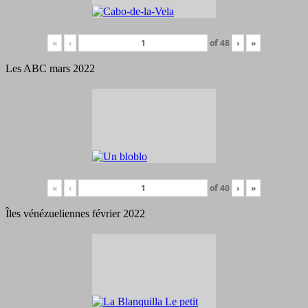
«
‹
of
48
›
»
Les ABC mars 2022
«
‹
of
40
›
»
Îles vénézueliennes février 2022