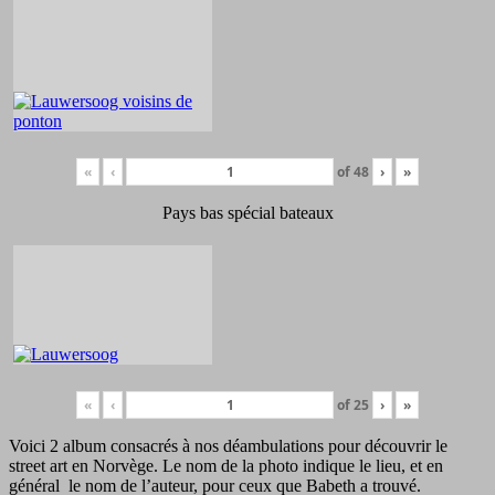
«
‹
of
48
›
»
Pays bas spécial bateaux
«
‹
of
25
›
»
Voici 2 album consacrés à nos déambulations pour découvrir le
street art en Norvège. Le nom de la photo indique le lieu, et en
général le nom de l’auteur, pour ceux que Babeth a trouvé.