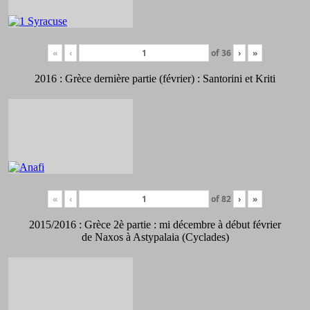
«
‹
of
36
›
»
2016 : Grèce dernière partie (février) : Santorini et Kriti
«
‹
of
82
›
»
2015/2016 : Grèce 2è partie : mi décembre à début février
de Naxos à Astypalaia (Cyclades)