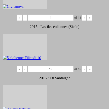
«
‹
of
18
›
»
2015 : Les îles éoliennes (Sicile)
«
‹
of
16
›
»
2015 : En Sardaigne