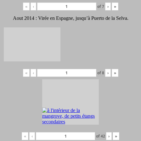
«
‹
of
7
›
»
Aout 2014 : Virée en Espagne, jusqu’à Puerto de la Selva.
«
‹
of
8
›
»
«
‹
of
42
›
»