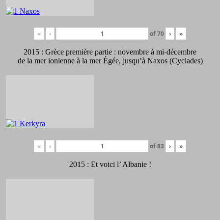
«
‹
of
70
›
»
2015 : Grèce première partie : novembre à mi-décembre
de la mer ionienne à la mer Égée, jusqu’à Naxos (Cyclades)
«
‹
of
83
›
»
2015 : Et voici l’ Albanie !