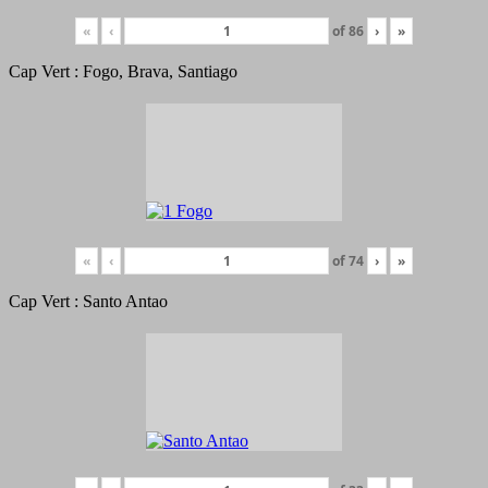
«
‹
of
86
›
»
Cap Vert : Fogo, Brava, Santiago
«
‹
of
74
›
»
Cap Vert : Santo Antao