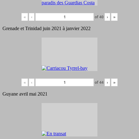
«
‹
of
40
›
»
Grenade et Trinidad juin 2021 à janvier 2022
«
‹
of
44
›
»
Guyane avril mai 2021