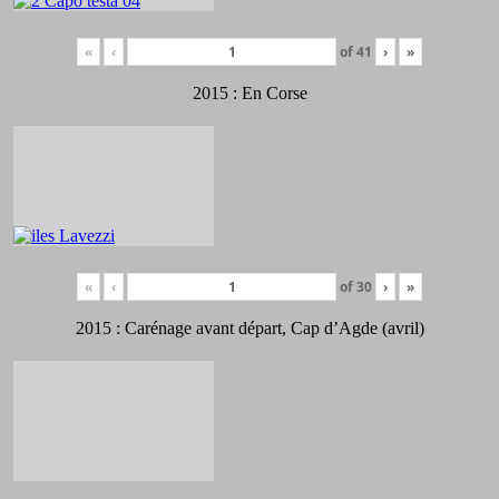
«
‹
of
41
›
»
2015 : En Corse
«
‹
of
30
›
»
2015 : Carénage avant départ, Cap d’Agde (avril)