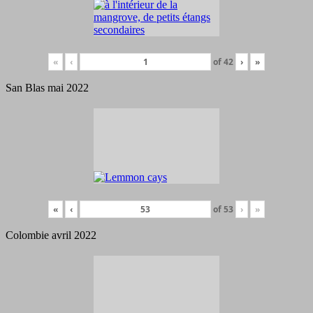
«
‹
of
42
›
»
San Blas mai 2022
«
‹
of
53
›
»
Colombie avril 2022