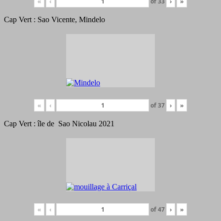
«
‹
of
33
›
»
Cap Vert : Sao Vicente, Mindelo
«
‹
of
37
›
»
Cap Vert : île de Sao Nicolau 2021
«
‹
of
47
›
»