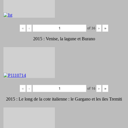
«
‹
of
36
›
»
2015 : Venise, la lagune et Burano
«
‹
of
16
›
»
2015 : Le long de la cote italienne : le Gargano et les iles Tremiti