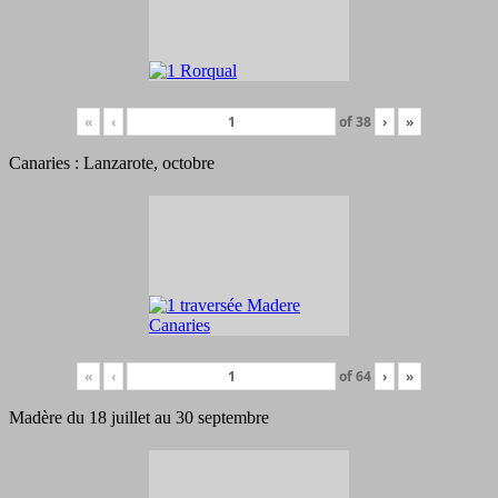
«
‹
of
38
›
»
Canaries : Lanzarote, octobre
«
‹
of
64
›
»
Madère du 18 juillet au 30 septembre