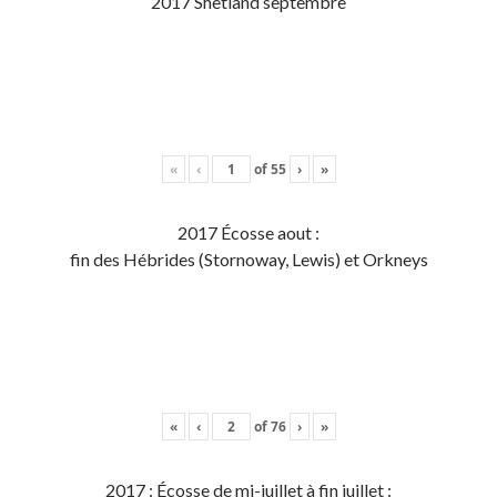
2017 Shetland septembre
«
‹
of
55
›
»
2017 Écosse aout :
fin des Hébrides (Stornoway, Lewis) et Orkneys
«
‹
of
76
›
»
2017 : Écosse de mi-juillet à fin juillet :