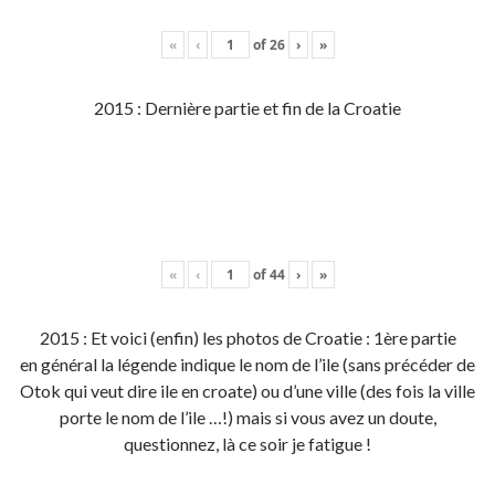
«
‹
of
26
›
»
2015 : Dernière partie et fin de la Croatie
«
‹
of
44
›
»
2015 : Et voici (enfin) les photos de Croatie : 1ère partie
en général la légende indique le nom de l’ile (sans précéder de
Otok qui veut dire ile en croate) ou d’une ville (des fois la ville
porte le nom de l’ile …!) mais si vous avez un doute,
questionnez, là ce soir je fatigue !