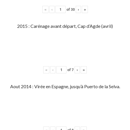
«
‹
of
30
›
»
2015 : Carénage avant départ, Cap d’Agde (avril)
«
‹
of
7
›
»
Aout 2014 : Virée en Espagne, jusqu’à Puerto de la Selva.