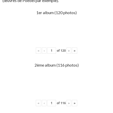
(œuvres de Poebel par exemple).
1er album (120 photos)
«
‹
of
120
›
»
2ème album (116 photos)
«
‹
of
116
›
»