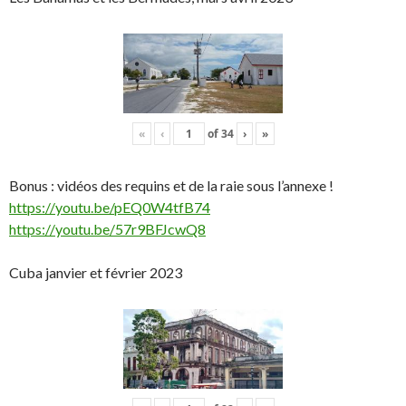
«
‹
of
34
›
»
Bonus : vidéos des requins et de la raie sous l’annexe !
https://youtu.be/pEQ0W4tfB74
https://youtu.be/57r9BFJcwQ8
Cuba janvier et février 2023