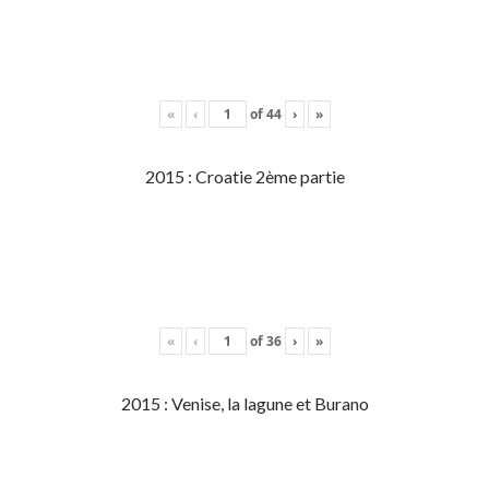
«
‹
of
44
›
»
2015 : Croatie 2ème partie
«
‹
of
36
›
»
2015 : Venise, la lagune et Burano