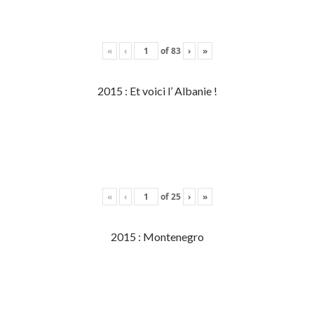
«
‹
of
83
›
»
2015 : Et voici l’ Albanie !
«
‹
of
25
›
»
2015 : Montenegro