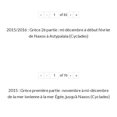
«
‹
of
82
›
»
2015/2016 : Grèce 2è partie : mi décembre à début février
de Naxos à Astypalaia (Cyclades)
«
‹
of
70
›
»
2015 : Grèce première partie : novembre à mi-décembre
de la mer ionienne à la mer Égée, jusqu’à Naxos (Cyclades)