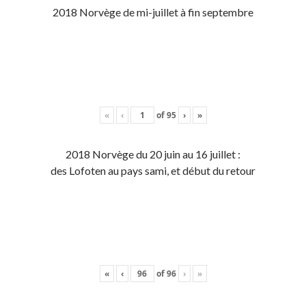
2018 Norvège de mi-juillet à fin septembre
«
‹
of
95
›
»
2018 Norvège du 20 juin au 16 juillet :
des Lofoten au pays sami, et début du retour
«
‹
of
96
›
»