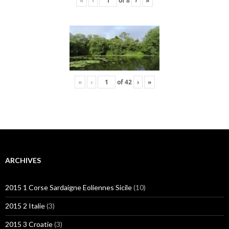
«
‹
of
8
›
»
«
‹
of
42
›
»
ARCHIVES
2015 1 Corse Sardaigne Eoliennes Sicile
(10)
2015 2 Italie
(3)
2015 3 Croatie
(3)