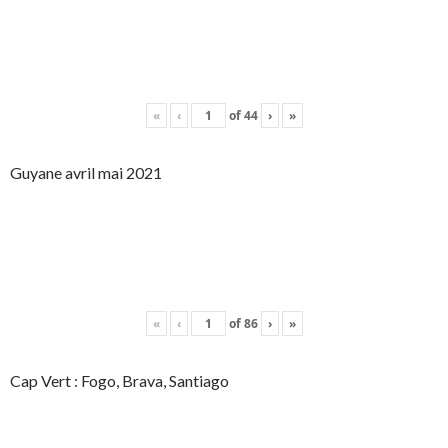
«
‹
of
44
›
»
Guyane avril mai 2021
«
‹
of
86
›
»
Cap Vert : Fogo, Brava, Santiago