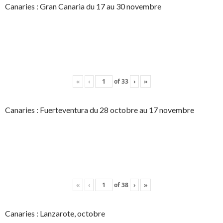
Canaries : Gran Canaria du 17 au 30 novembre
«
‹
of
33
›
»
Canaries : Fuerteventura du 28 octobre au 17 novembre
«
‹
of
38
›
»
Canaries : Lanzarote, octobre