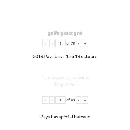
golfe gascogne
«
‹
of
78
›
»
2018 Pays bas – 1 au 18 octobre
Lauwersoog voisins
de ponton
«
‹
of
48
›
»
Pays bas spécial bateaux