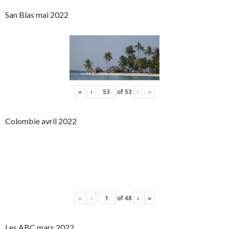
San Blas mai 2022
«
‹
of
53
›
»
Colombie avril 2022
«
‹
of
48
›
»
Les ABC mars 2022