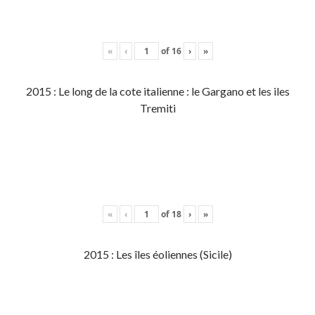
«
‹
of
16
›
»
2015 : Le long de la cote italienne : le Gargano et les iles
Tremiti
«
‹
of
18
›
»
2015 : Les îles éoliennes (Sicile)