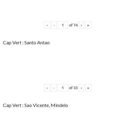
«
‹
of
74
›
»
Cap Vert : Santo Antao
«
‹
of
33
›
»
Cap Vert : Sao Vicente, Mindelo