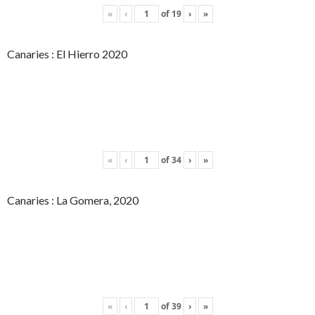
«
‹
of
19
›
»
Canaries : El Hierro 2020
«
‹
of
34
›
»
Canaries : La Gomera, 2020
«
‹
of
39
›
»