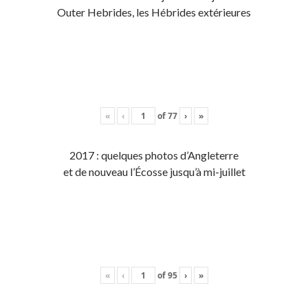
Outer Hebrides, les Hébrides extérieures
«
‹
of
77
›
»
2017 : quelques photos d’Angleterre
et de nouveau l’Écosse jusqu’à mi-juillet
«
‹
of
95
›
»