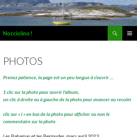
Recherche
Nocciolino !
ALLER
MENU
AU
PRINCI
CONTENU
PHOTOS
Prenez patience, la page est un peu longue à s’ouvrir …
1 clic sur la photo pour ouvrir l’album,
un clic à droite ou à gauche de la photo pour avancer ou reculer
clic sur « i » en bas de la photo pour afficher ou non le
commentaire sur la photo
Les Bahamas et les Bermudes, mars avril 2023