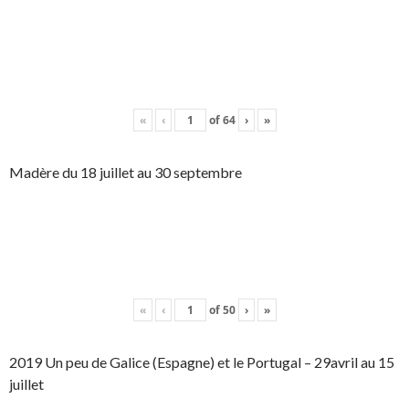
«
‹
of
64
›
»
Madère du 18 juillet au 30 septembre
«
‹
of
50
›
»
2019 Un peu de Galice (Espagne) et le Portugal – 29avril au 15
juillet