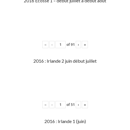
2016 Écosse 1 – début juillet à début aout
«
‹
of
91
›
»
2016 : Irlande 2 juin début juillet
«
‹
of
51
›
»
2016 : Irlande 1 (juin)