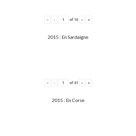
«
‹
of
16
›
»
2015 : En Sardaigne
«
‹
of
41
›
»
2015 : En Corse