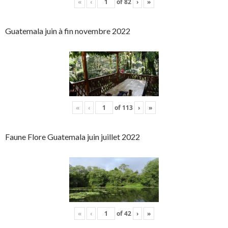
«
‹
of
82
›
»
Guatemala juin à fin novembre 2022
«
‹
of
113
›
»
Faune Flore Guatemala juin juillet 2022
«
‹
of
42
›
»