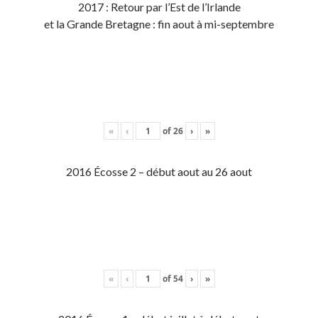
2017 : Retour par l’Est de l’Irlande
et la Grande Bretagne : fin aout à mi-septembre
«
‹
of
26
›
»
2016 Écosse 2 – début aout au 26 aout
«
‹
of
54
›
»