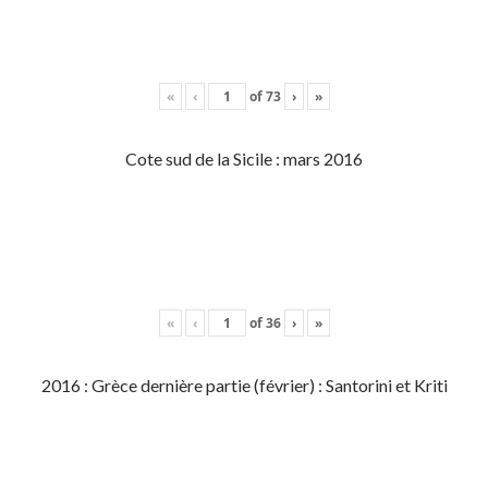
«
‹
of
73
›
»
Cote sud de la Sicile : mars 2016
«
‹
of
36
›
»
2016 : Grèce dernière partie (février) : Santorini et Kriti