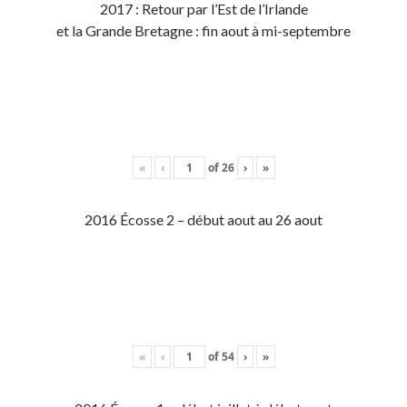
2017 : Retour par l’Est de l’Irlande
et la Grande Bretagne : fin aout à mi-septembre
«
‹
of
26
›
»
2016 Écosse 2 – début aout au 26 aout
«
‹
of
54
›
»