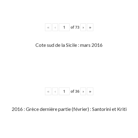
«
‹
of
73
›
»
Cote sud de la Sicile : mars 2016
«
‹
of
36
›
»
2016 : Grèce dernière partie (février) : Santorini et Kriti