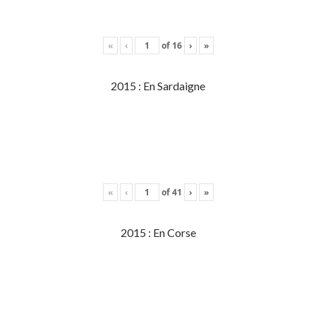
«
‹
of
16
›
»
2015 : En Sardaigne
«
‹
of
41
›
»
2015 : En Corse