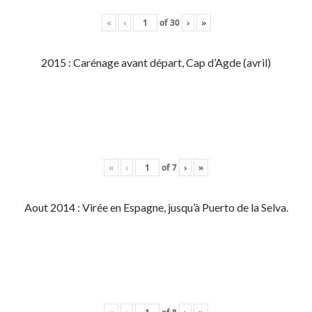
«
‹
of
30
›
»
2015 : Carénage avant départ, Cap d’Agde (avril)
«
‹
of
7
›
»
Aout 2014 : Virée en Espagne, jusqu’à Puerto de la Selva.