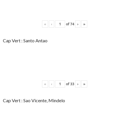
«
‹
of
74
›
»
Cap Vert : Santo Antao
«
‹
of
33
›
»
Cap Vert : Sao Vicente, Mindelo