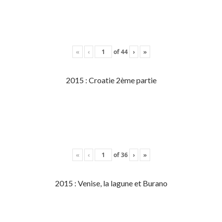
«
‹
of
44
›
»
2015 : Croatie 2ème partie
«
‹
of
36
›
»
2015 : Venise, la lagune et Burano