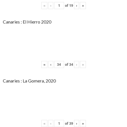
«
‹
of
19
›
»
Canaries : El Hierro 2020
«
‹
of
34
›
»
Canaries : La Gomera, 2020
«
‹
of
39
›
»