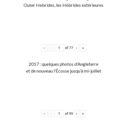
Outer Hebrides, les Hébrides extérieures
«
‹
of
77
›
»
2017 : quelques photos d’Angleterre
et de nouveau l’Écosse jusqu’à mi-juillet
«
‹
of
95
›
»