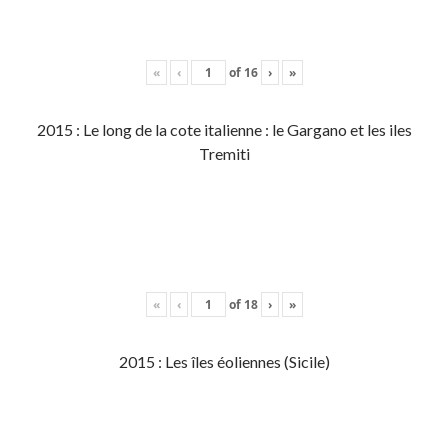
«
‹
of
16
›
»
2015 : Le long de la cote italienne : le Gargano et les iles
Tremiti
«
‹
of
18
›
»
2015 : Les îles éoliennes (Sicile)