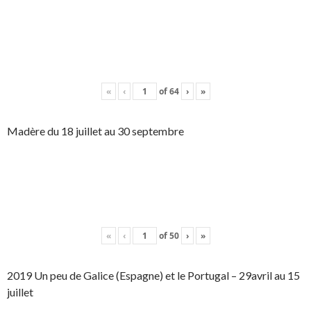
«
‹
of
64
›
»
Madère du 18 juillet au 30 septembre
«
‹
of
50
›
»
2019 Un peu de Galice (Espagne) et le Portugal – 29avril au 15
juillet