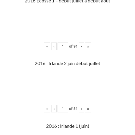
2016 Écosse 1 – début juillet à début aout
«
‹
of
91
›
»
2016 : Irlande 2 juin début juillet
«
‹
of
51
›
»
2016 : Irlande 1 (juin)