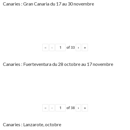
Canaries : Gran Canaria du 17 au 30 novembre
«
‹
of
33
›
»
Canaries : Fuerteventura du 28 octobre au 17 novembre
«
‹
of
38
›
»
Canaries : Lanzarote, octobre