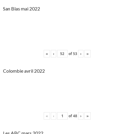
San Blas mai 2022
«
‹
of
53
›
»
Colombie avril 2022
«
‹
of
48
›
»
Les ABC mars 2022