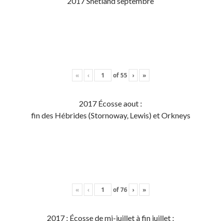
2017 Shetland septembre
«
‹
of
55
›
»
2017 Écosse aout :
fin des Hébrides (Stornoway, Lewis) et Orkneys
«
‹
of
76
›
»
2017 : Écosse de mi-juillet à fin juillet :