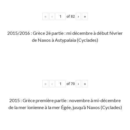
«
‹
of
82
›
»
2015/2016 : Grèce 2è partie : mi décembre à début février
de Naxos à Astypalaia (Cyclades)
«
‹
of
70
›
»
2015 : Grèce première partie : novembre à mi-décembre
de la mer ionienne à la mer Égée, jusqu’à Naxos (Cyclades)