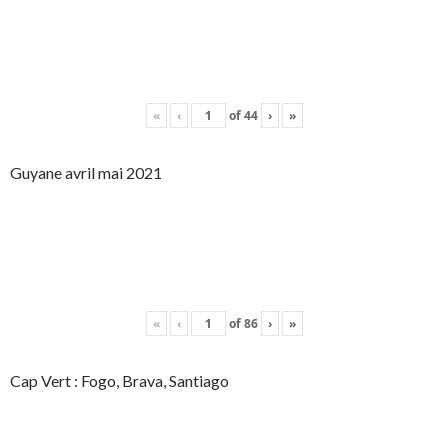
«
‹
of
44
›
»
Guyane avril mai 2021
«
‹
of
86
›
»
Cap Vert : Fogo, Brava, Santiago