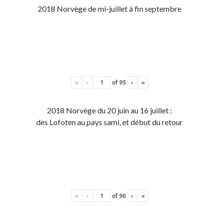
2018 Norvège de mi-juillet à fin septembre
«
‹
of
95
›
»
2018 Norvège du 20 juin au 16 juillet :
des Lofoten au pays sami, et début du retour
«
‹
of
96
›
»