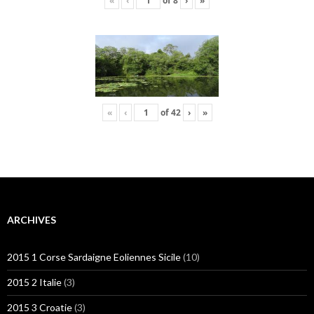
«
‹
of
8
›
»
«
‹
of
42
›
»
ARCHIVES
2015 1 Corse Sardaigne Eoliennes Sicile
(10)
2015 2 Italie
(3)
2015 3 Croatie
(3)