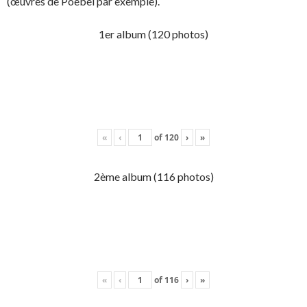
(œuvres de Poebel par exemple).
1er album (120 photos)
«
‹
of
120
›
»
2ème album (116 photos)
«
‹
of
116
›
»