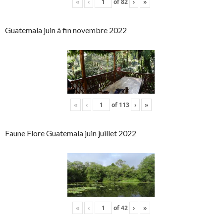
«
‹
of
82
›
»
Guatemala juin à fin novembre 2022
«
‹
of
113
›
»
Faune Flore Guatemala juin juillet 2022
«
‹
of
42
›
»