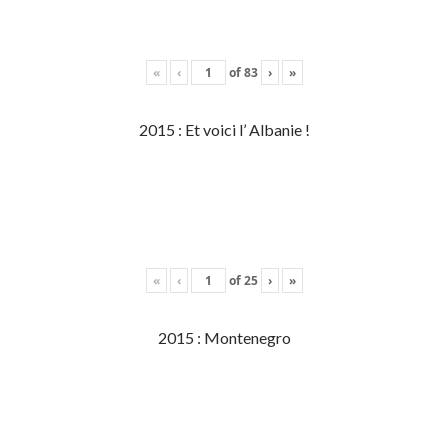
«
‹
of
83
›
»
2015 : Et voici l’ Albanie !
«
‹
of
25
›
»
2015 : Montenegro