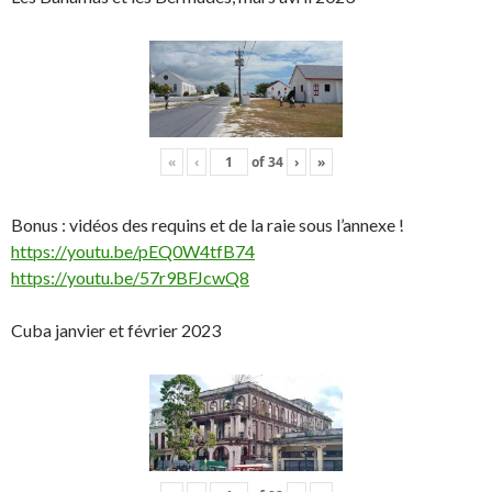
«
‹
of
34
›
»
Bonus : vidéos des requins et de la raie sous l’annexe !
https://youtu.be/pEQ0W4tfB74
https://youtu.be/57r9BFJcwQ8
Cuba janvier et février 2023