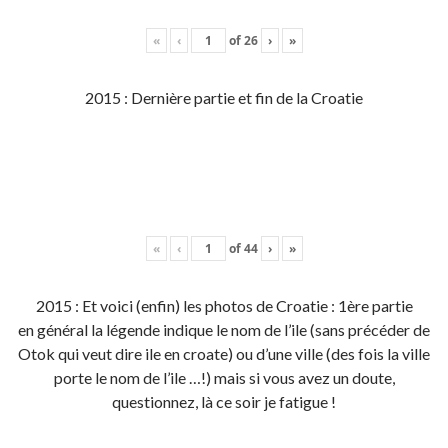
«
‹
of
26
›
»
2015 : Dernière partie et fin de la Croatie
«
‹
of
44
›
»
2015 : Et voici (enfin) les photos de Croatie : 1ère partie
en général la légende indique le nom de l’ile (sans précéder de
Otok qui veut dire ile en croate) ou d’une ville (des fois la ville
porte le nom de l’ile …!) mais si vous avez un doute,
questionnez, là ce soir je fatigue !