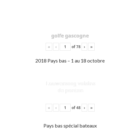
golfe gascogne
«
‹
of
78
›
»
2018 Pays bas – 1 au 18 octobre
Lauwersoog voisins
de ponton
«
‹
of
48
›
»
Pays bas spécial bateaux