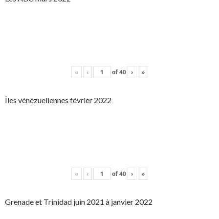
«
‹
of
40
›
»
Îles vénézueliennes février 2022
«
‹
of
40
›
»
Grenade et Trinidad juin 2021 à janvier 2022