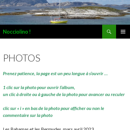
Recherche
Nocciolino !
ALLER
MENU
AU
PRINCI
CONTENU
PHOTOS
Prenez patience, la page est un peu longue à s’ouvrir …
1 clic sur la photo pour ouvrir l’album,
un clic à droite ou à gauche de la photo pour avancer ou reculer
clic sur « i » en bas de la photo pour afficher ou non le
commentaire sur la photo
Les Bahamas et les Bermudes, mars avril 2023