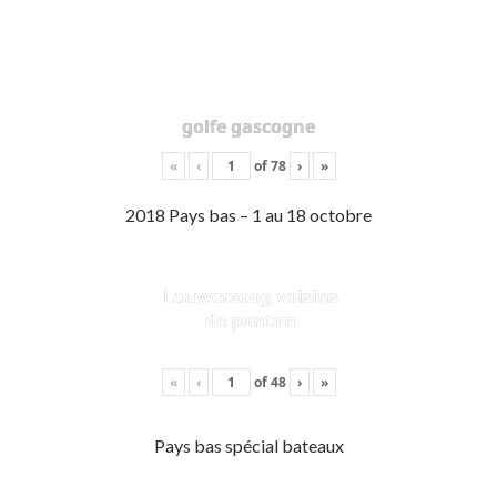
golfe gascogne
«
‹
of
78
›
»
2018 Pays bas – 1 au 18 octobre
Lauwersoog voisins
de ponton
«
‹
of
48
›
»
Pays bas spécial bateaux