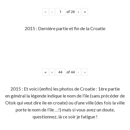
«
‹
of
26
›
»
2015 : Dernière partie et fin de la Croatie
«
‹
of
44
›
»
2015 : Et voici (enfin) les photos de Croatie : 1ère partie
en général la légende indique le nom de l’ile (sans précéder de
Otok qui veut dire ile en croate) ou d’une ville (des fois la ville
porte le nom de l’ile …!) mais si vous avez un doute,
questionnez, là ce soir je fatigue !