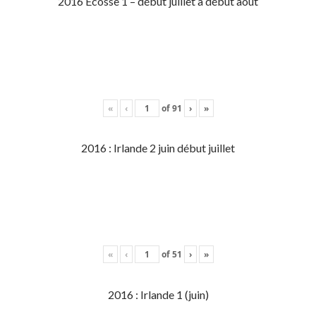
2016 Écosse 1 – début juillet à début aout
«
‹
of
91
›
»
2016 : Irlande 2 juin début juillet
«
‹
of
51
›
»
2016 : Irlande 1 (juin)