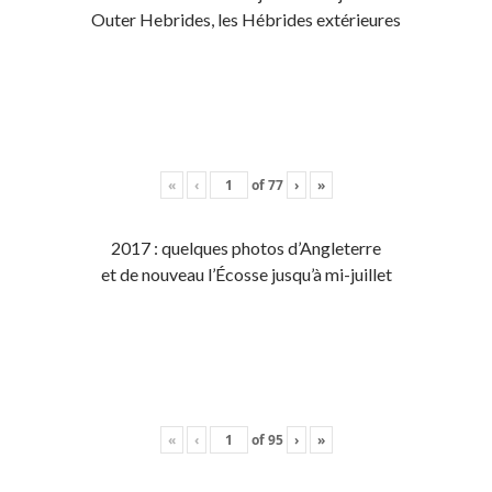
Outer Hebrides, les Hébrides extérieures
«
‹
of
77
›
»
2017 : quelques photos d’Angleterre
et de nouveau l’Écosse jusqu’à mi-juillet
«
‹
of
95
›
»