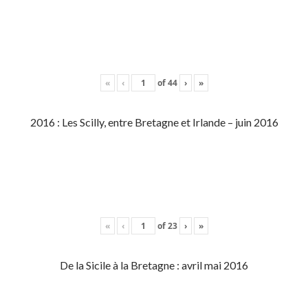
«
‹
of
44
›
»
2016 : Les Scilly, entre Bretagne et Irlande – juin 2016
«
‹
of
23
›
»
De la Sicile à la Bretagne : avril mai 2016