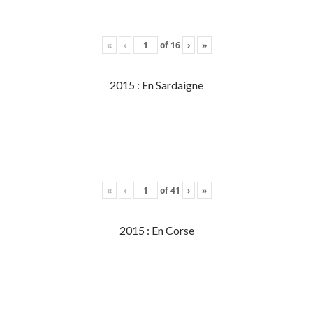
«
‹
of
16
›
»
2015 : En Sardaigne
«
‹
of
41
›
»
2015 : En Corse