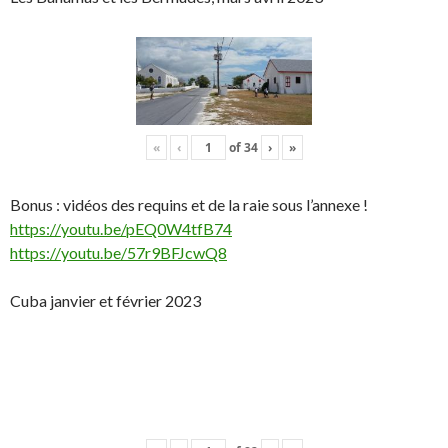
«
‹
of
34
›
»
Bonus : vidéos des requins et de la raie sous l’annexe !
https://youtu.be/pEQ0W4tfB74
https://youtu.be/57r9BFJcwQ8
Cuba janvier et février 2023