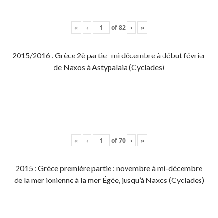
«
‹
of
82
›
»
2015/2016 : Grèce 2è partie : mi décembre à début février
de Naxos à Astypalaia (Cyclades)
«
‹
of
70
›
»
2015 : Grèce première partie : novembre à mi-décembre
de la mer ionienne à la mer Égée, jusqu’à Naxos (Cyclades)