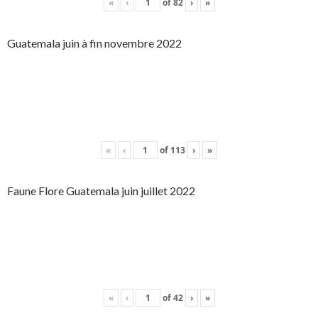
«
‹
of
82
›
»
Guatemala juin à fin novembre 2022
«
‹
of
113
›
»
Faune Flore Guatemala juin juillet 2022
«
‹
of
42
›
»