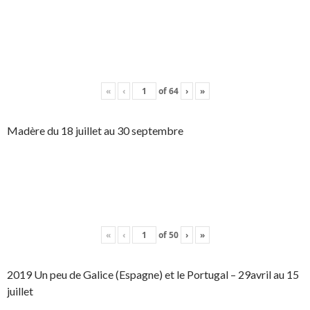
«
‹
of
64
›
»
Madère du 18 juillet au 30 septembre
«
‹
of
50
›
»
2019 Un peu de Galice (Espagne) et le Portugal – 29avril au 15
juillet