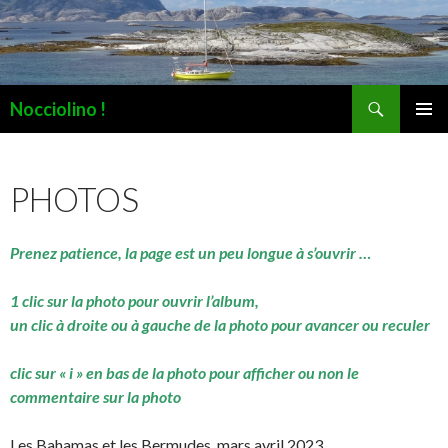
Recherche
Nocciolino !
ALLER
MENU
AU
PRINCI
CONTENU
PHOTOS
Prenez patience, la page est un peu longue à s’ouvrir …
1 clic sur la photo pour ouvrir l’album,
un clic à droite ou à gauche de la photo pour avancer ou reculer
clic sur « i » en bas de la photo pour afficher ou non le
commentaire sur la photo
Les Bahamas et les Bermudes, mars avril 2023