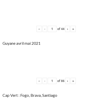
«
‹
of
44
›
»
Guyane avril mai 2021
«
‹
of
86
›
»
Cap Vert : Fogo, Brava, Santiago