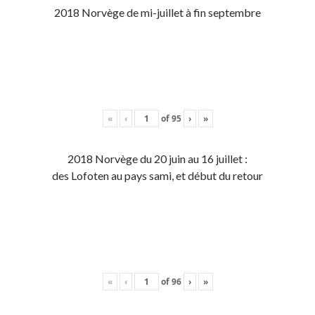
2018 Norvège de mi-juillet à fin septembre
«
‹
of
95
›
»
2018 Norvège du 20 juin au 16 juillet :
des Lofoten au pays sami, et début du retour
«
‹
of
96
›
»