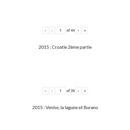
«
‹
of
44
›
»
2015 : Croatie 2ème partie
«
‹
of
36
›
»
2015 : Venise, la lagune et Burano