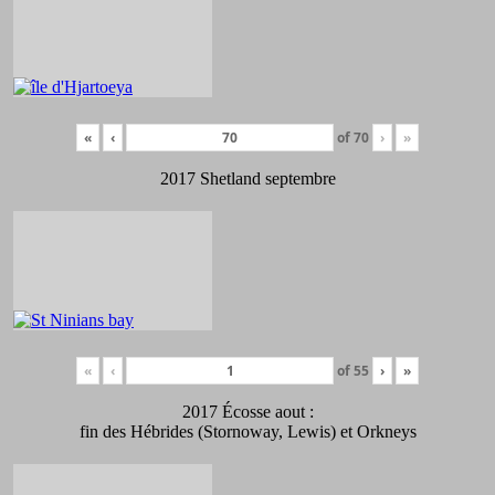
«
‹
of
70
›
»
2017 Shetland septembre
«
‹
of
55
›
»
2017 Écosse aout :
fin des Hébrides (Stornoway, Lewis) et Orkneys