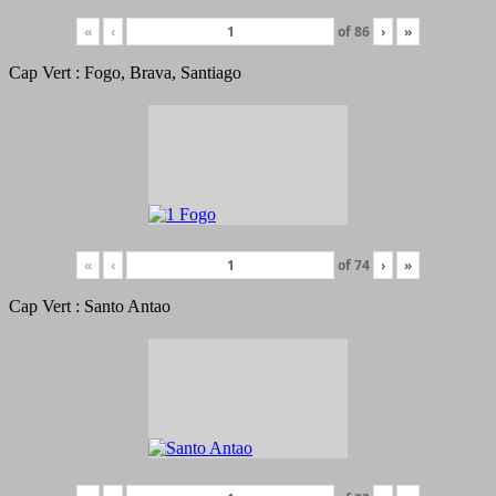
«
‹
of
86
›
»
Cap Vert : Fogo, Brava, Santiago
«
‹
of
74
›
»
Cap Vert : Santo Antao