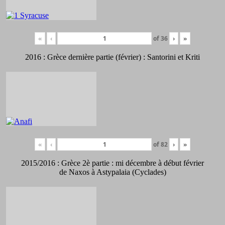
«
‹
of
36
›
»
2016 : Grèce dernière partie (février) : Santorini et Kriti
«
‹
of
82
›
»
2015/2016 : Grèce 2è partie : mi décembre à début février
de Naxos à Astypalaia (Cyclades)