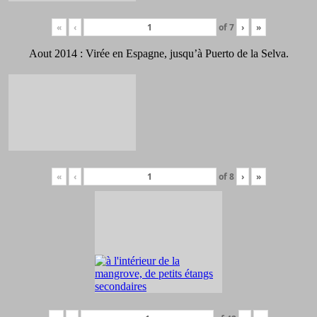
«
‹
of
7
›
»
Aout 2014 : Virée en Espagne, jusqu’à Puerto de la Selva.
«
‹
of
8
›
»