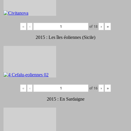
«
‹
of
18
›
»
2015 : Les îles éoliennes (Sicile)
«
‹
of
16
›
»
2015 : En Sardaigne