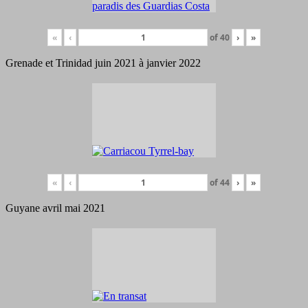
«
‹
of
40
›
»
Grenade et Trinidad juin 2021 à janvier 2022
«
‹
of
44
›
»
Guyane avril mai 2021