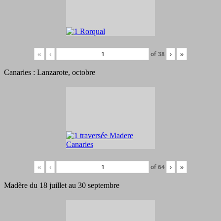
«
‹
of
38
›
»
Canaries : Lanzarote, octobre
«
‹
of
64
›
»
Madère du 18 juillet au 30 septembre