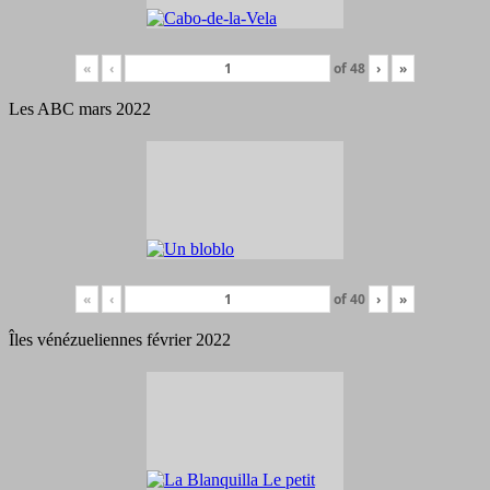
«
‹
of
48
›
»
Les ABC mars 2022
«
‹
of
40
›
»
Îles vénézueliennes février 2022