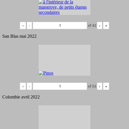
«
‹
of
42
›
»
San Blas mai 2022
«
‹
of
53
›
»
Colombie avril 2022