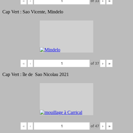
«
‹
of
33
›
»
Cap Vert : Sao Vicente, Mindelo
«
‹
of
37
›
»
Cap Vert : île de Sao Nicolau 2021
«
‹
of
47
›
»