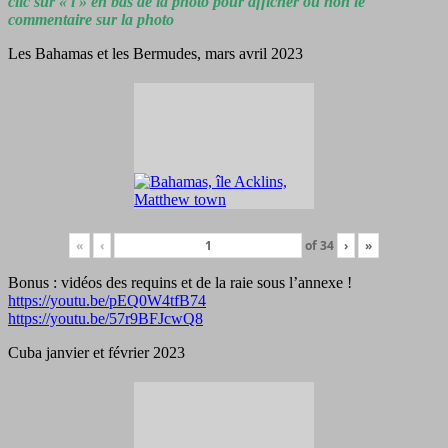
clic sur « i » en bas de la photo pour afficher ou non le
commentaire sur la photo
Les Bahamas et les Bermudes, mars avril 2023
«
‹
of
34
›
»
Bonus : vidéos des requins et de la raie sous l’annexe !
https://youtu.be/pEQ0W4tfB74
https://youtu.be/57r9BFJcwQ8
Cuba janvier et février 2023