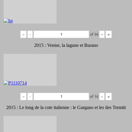
«
‹
of
36
›
»
2015 : Venise, la lagune et Burano
«
‹
of
16
›
»
2015 : Le long de la cote italienne : le Gargano et les iles Tremiti