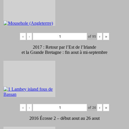
«
‹
of
95
›
»
2017 : Retour par l’Est de l’Irlande
et la Grande Bretagne : fin aout à mi-septembre
«
‹
of
26
›
»
2016 Écosse 2 – début aout au 26 aout