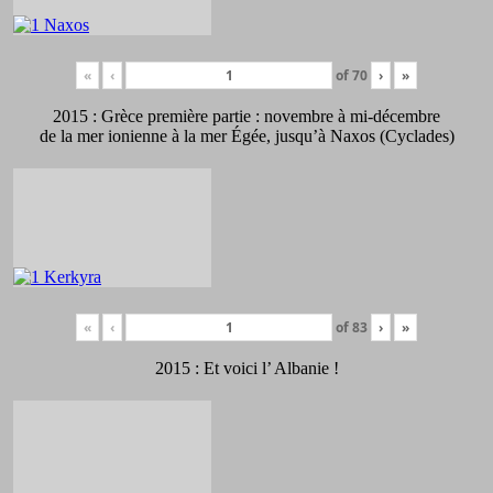
«
‹
of
70
›
»
2015 : Grèce première partie : novembre à mi-décembre
de la mer ionienne à la mer Égée, jusqu’à Naxos (Cyclades)
«
‹
of
83
›
»
2015 : Et voici l’ Albanie !