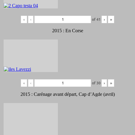
«
‹
of
41
›
»
2015 : En Corse
«
‹
of
30
›
»
2015 : Carénage avant départ, Cap d’Agde (avril)