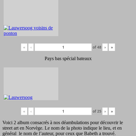
«
‹
of
48
›
»
Pays bas spécial bateaux
«
‹
of
25
›
»
Voici 2 album consacrés à nos déambulations pour découvrir le
street art en Norvège. Le nom de la photo indique le lieu, et en
général le nom de l’auteur, pour ceux que Babeth a trouvé.