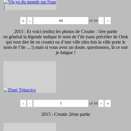
«
‹
of
44
›
»
2015 : Et voici (enfin) les photos de Croatie : 1ère partie
en général la légende indique le nom de l’ile (sans précéder de Otok
qui veut dire ile en croate) ou d’une ville (des fois la ville porte le
nom de l’ile …!) mais si vous avez un doute, questionnez, là ce soir
je fatigue !
«
‹
of
44
›
»
2015 : Croatie 2ème partie