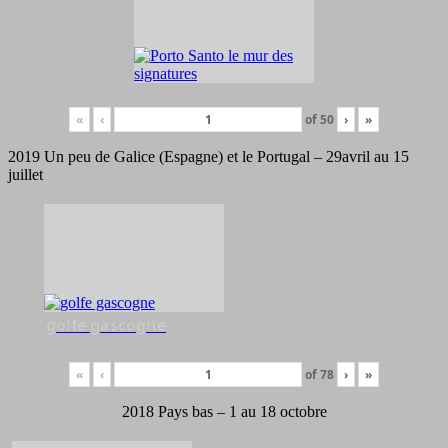
«
‹
of
50
›
»
2019 Un peu de Galice (Espagne) et le Portugal – 29avril au 15
juillet
golfe gascogne
«
‹
of
78
›
»
2018 Pays bas – 1 au 18 octobre