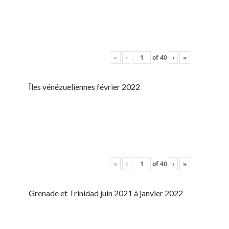
«
‹
of
40
›
»
Îles vénézueliennes février 2022
«
‹
of
40
›
»
Grenade et Trinidad juin 2021 à janvier 2022