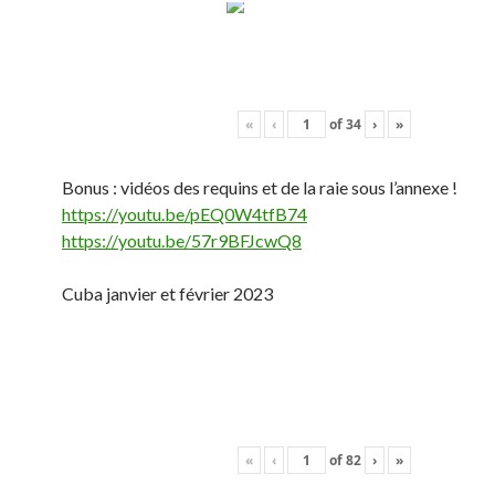
«
‹
of
34
›
»
Bonus : vidéos des requins et de la raie sous l’annexe !
https://youtu.be/pEQ0W4tfB74
https://youtu.be/57r9BFJcwQ8
Cuba janvier et février 2023
«
‹
of
82
›
»