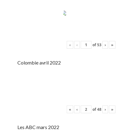
«
‹
of
53
›
»
Colombie avril 2022
«
‹
of
48
›
»
Les ABC mars 2022