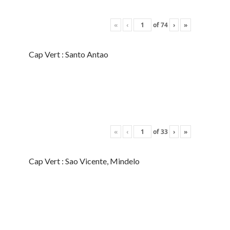
«
‹
of
74
›
»
Cap Vert : Santo Antao
«
‹
of
33
›
»
Cap Vert : Sao Vicente, Mindelo