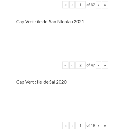
«
‹
of
37
›
»
Cap Vert : île de Sao Nicolau 2021
«
‹
of
47
›
»
Cap Vert : Ile de Sal 2020
«
‹
of
19
›
»