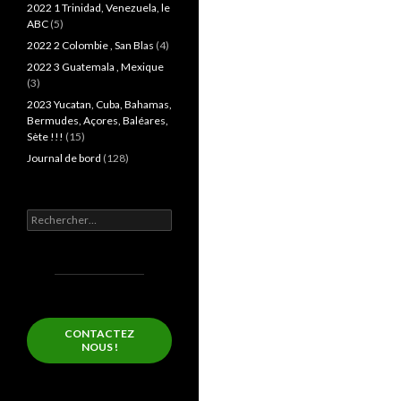
2022 1 Trinidad, Venezuela, le
ABC
(5)
2022 2 Colombie , San Blas
(4)
2022 3 Guatemala , Mexique
(3)
2023 Yucatan, Cuba, Bahamas,
Bermudes, Açores, Baléares,
Sète !!!
(15)
Journal de bord
(128)
Rechercher :
CONTACTEZ
NOUS !