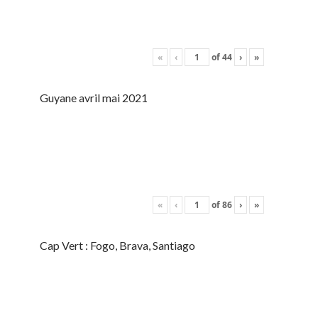
«
‹
of
44
›
»
Guyane avril mai 2021
«
‹
of
86
›
»
Cap Vert : Fogo, Brava, Santiago