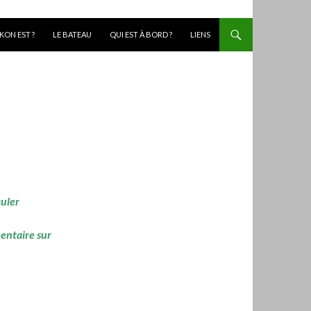
KON EST ?
LE BATEAU
QUI EST À BORD ?
LIENS
culer
mentaire sur