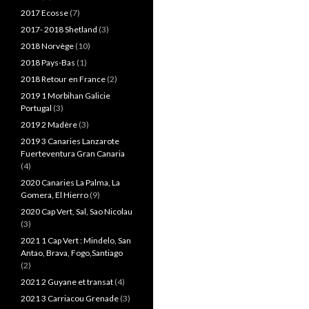
2017 Ecosse
(7)
2017- 2018 Shetland
(3)
2018 Norvège
(10)
2018 Pays-Bas
(1)
2018 Retour en France
(2)
2019 1 Morbihan Galicie
Portugal
(3)
2019 2 Madère
(3)
2019 3 Canaries Lanzarote
Fuerteventura Gran Canaria
(4)
2020 Canaries La Palma, La
Gomera, El Hierro
(9)
2020 Cap Vert, Sal, Sao Nicolau
(3)
2021 1 Cap Vert : Mindelo, San
Antao, Brava, Fogo,Santiago
(2)
2021 2 Guyane et transat
(4)
2021 3 Carriacou Grenade
(3)