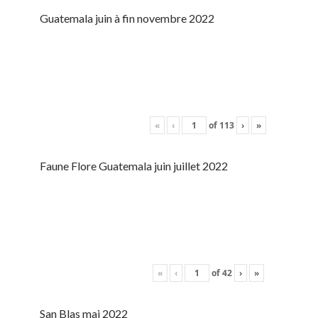
Guatemala juin à fin novembre 2022
«
‹
of
113
›
»
Faune Flore Guatemala juin juillet 2022
«
‹
of
42
›
»
San Blas mai 2022