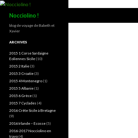
Recherche
Nocciolino !
blog de voyage de Babeth et
Xavier
ARCHIVES
2015 1 Corse Sardaigne
Eoliennes Sicile
(10)
2015 2 Italie
(3)
2015 3 Croatie
(3)
2015 4 Montenegro
(1)
2015 5 Albanie
(1)
2015 6 Grèce
(1)
2015 7 Cyclades
(4)
2016 Crête Sicile à Bretagne
(9)
2016 Irlande – Ecosse
(5)
2016-2017 Nocciolino en
travo
(4)