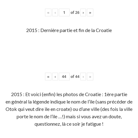
«
‹
of
26
›
»
2015 : Dernière partie et fin de la Croatie
«
‹
of
44
›
»
2015 : Et voici (enfin) les photos de Croatie : 1ère partie
en général la légende indique le nom de l’ile (sans précéder de
Otok qui veut dire ile en croate) ou d’une ville (des fois la ville
porte le nom de l’ile …!) mais si vous avez un doute,
questionnez, là ce soir je fatigue !