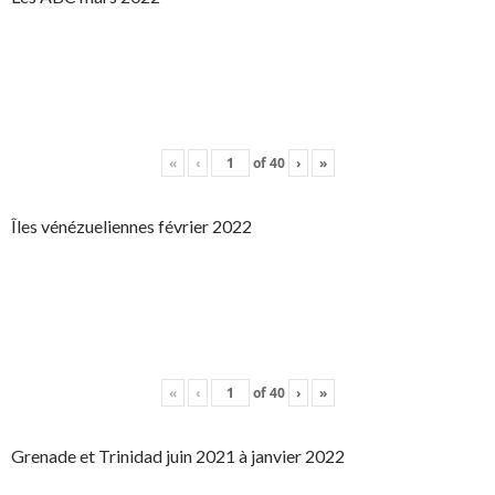
«
‹
of
40
›
»
Îles vénézueliennes février 2022
«
‹
of
40
›
»
Grenade et Trinidad juin 2021 à janvier 2022