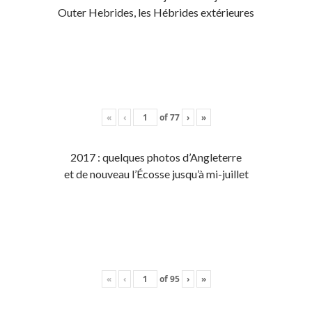
Outer Hebrides, les Hébrides extérieures
«
‹
of
77
›
»
2017 : quelques photos d’Angleterre
et de nouveau l’Écosse jusqu’à mi-juillet
«
‹
of
95
›
»