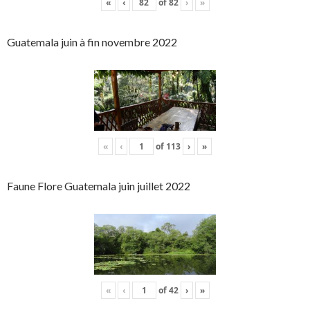
«
‹
of
82
›
»
Guatemala juin à fin novembre 2022
«
‹
of
113
›
»
Faune Flore Guatemala juin juillet 2022
«
‹
of
42
›
»