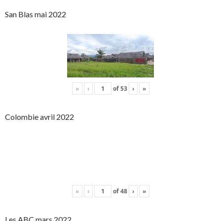
San Blas mai 2022
«
‹
of
53
›
»
Colombie avril 2022
«
‹
of
48
›
»
Les ABC mars 2022