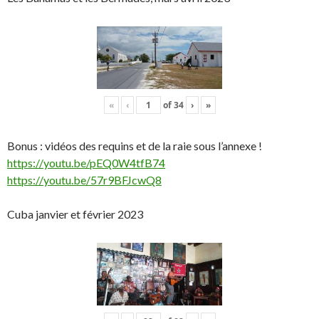
«
‹
of
34
›
»
Bonus : vidéos des requins et de la raie sous l’annexe !
https://youtu.be/pEQ0W4tfB74
https://youtu.be/57r9BFJcwQ8
Cuba janvier et février 2023