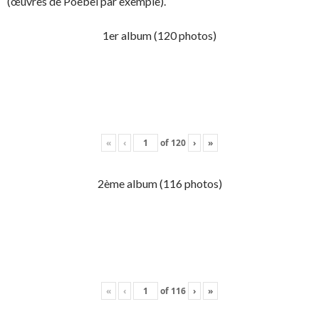
(œuvres de Poebel par exemple).
1er album (120 photos)
«
‹
of
120
›
»
2ème album (116 photos)
«
‹
of
116
›
»