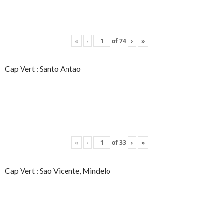
«
‹
of
74
›
»
Cap Vert : Santo Antao
«
‹
of
33
›
»
Cap Vert : Sao Vicente, Mindelo