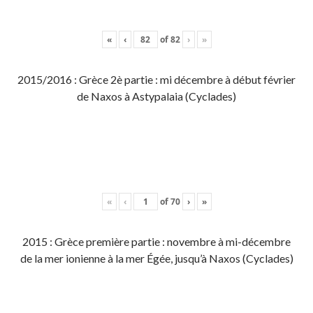
«
‹
of
82
›
»
2015/2016 : Grèce 2è partie : mi décembre à début février
de Naxos à Astypalaia (Cyclades)
«
‹
of
70
›
»
2015 : Grèce première partie : novembre à mi-décembre
de la mer ionienne à la mer Égée, jusqu’à Naxos (Cyclades)