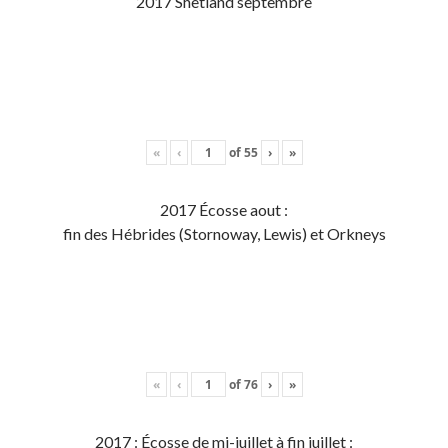
2017 Shetland septembre
«
‹
of
55
›
»
2017 Écosse aout :
fin des Hébrides (Stornoway, Lewis) et Orkneys
«
‹
of
76
›
»
2017 : Écosse de mi-juillet à fin juillet :