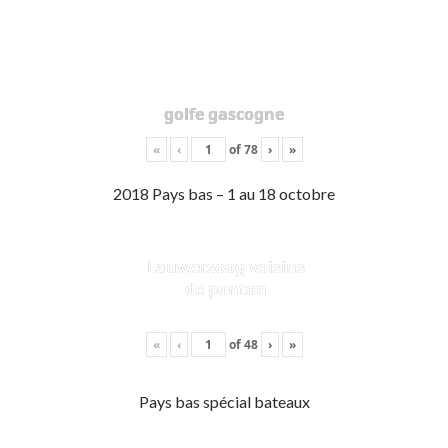
golfe gascogne
«
‹
of
78
›
»
2018 Pays bas – 1 au 18 octobre
Lauwersoog voisins
de ponton
«
‹
of
48
›
»
Pays bas spécial bateaux