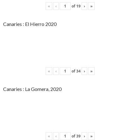
«
‹
of
19
›
»
Canaries : El Hierro 2020
«
‹
of
34
›
»
Canaries : La Gomera, 2020
«
‹
of
39
›
»