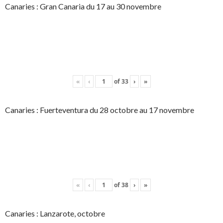
Canaries : Gran Canaria du 17 au 30 novembre
«
‹
of
33
›
»
Canaries : Fuerteventura du 28 octobre au 17 novembre
«
‹
of
38
›
»
Canaries : Lanzarote, octobre