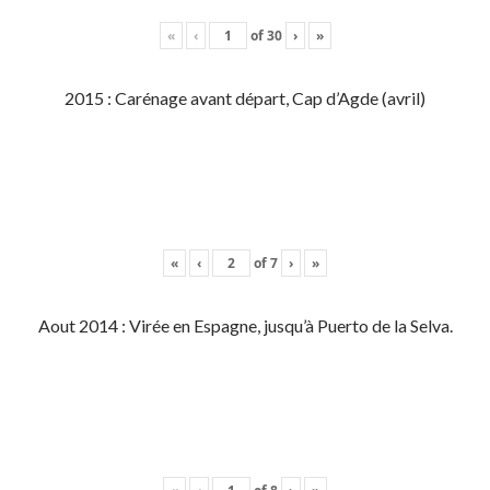
«
‹
of
30
›
»
2015 : Carénage avant départ, Cap d’Agde (avril)
«
‹
of
7
›
»
Aout 2014 : Virée en Espagne, jusqu’à Puerto de la Selva.