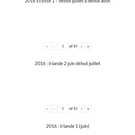
2016 Écosse 1 – début juillet à début aout
«
‹
of
91
›
»
2016 : Irlande 2 juin début juillet
«
‹
of
51
›
»
2016 : Irlande 1 (juin)