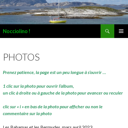
Recherche
Nocciolino !
ALLER
MENU
AU
PRINCI
CONTENU
PHOTOS
Prenez patience, la page est un peu longue à s’ouvrir …
1 clic sur la photo pour ouvrir l’album,
un clic à droite ou à gauche de la photo pour avancer ou reculer
clic sur « i » en bas de la photo pour afficher ou non le
commentaire sur la photo
Les Bahamas et les Bermudes, mars avril 2023