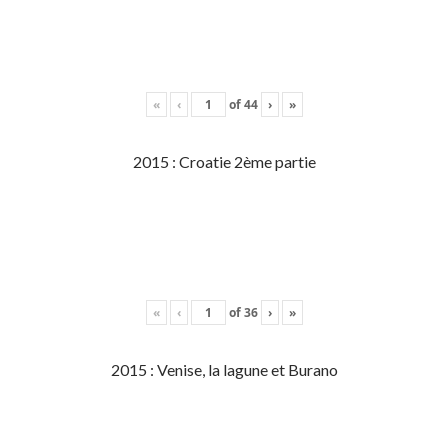
«
‹
of
44
›
»
2015 : Croatie 2ème partie
«
‹
of
36
›
»
2015 : Venise, la lagune et Burano