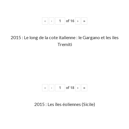
«
‹
of
16
›
»
2015 : Le long de la cote italienne : le Gargano et les iles
Tremiti
«
‹
of
18
›
»
2015 : Les îles éoliennes (Sicile)