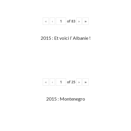
«
‹
of
83
›
»
2015 : Et voici l’ Albanie !
«
‹
of
25
›
»
2015 : Montenegro