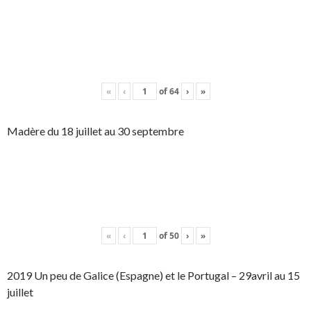
«
‹
of
64
›
»
Madère du 18 juillet au 30 septembre
«
‹
of
50
›
»
2019 Un peu de Galice (Espagne) et le Portugal – 29avril au 15
juillet