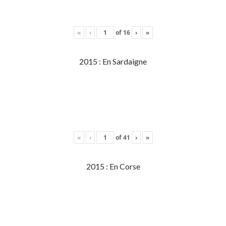
«
‹
of
16
›
»
2015 : En Sardaigne
«
‹
of
41
›
»
2015 : En Corse