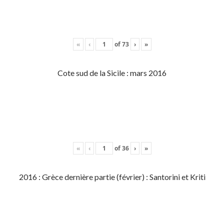
«
‹
of
73
›
»
Cote sud de la Sicile : mars 2016
«
‹
of
36
›
»
2016 : Grèce dernière partie (février) : Santorini et Kriti