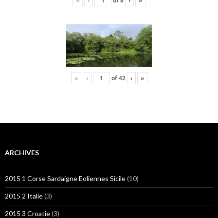
«
‹
of
8
›
»
«
‹
of
42
›
»
ARCHIVES
2015 1 Corse Sardaigne Eoliennes Sicile
(10)
2015 2 Italie
(3)
2015 3 Croatie
(3)