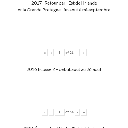
2017 : Retour par l’Est de l’Irlande
et la Grande Bretagne : fin aout à mi-septembre
«
‹
of
26
›
»
2016 Écosse 2 – début aout au 26 aout
«
‹
of
54
›
»