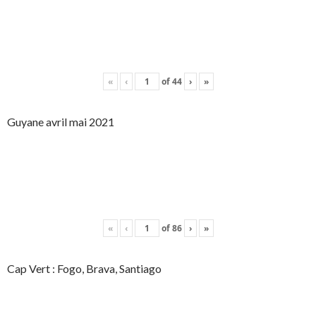
«
‹
of
44
›
»
Guyane avril mai 2021
«
‹
of
86
›
»
Cap Vert : Fogo, Brava, Santiago