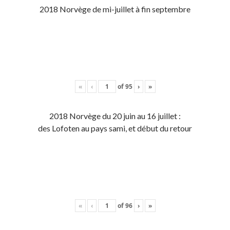
2018 Norvège de mi-juillet à fin septembre
«
‹
of
95
›
»
2018 Norvège du 20 juin au 16 juillet :
des Lofoten au pays sami, et début du retour
«
‹
of
96
›
»