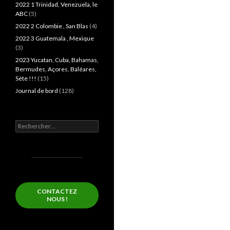
2022 1 Trinidad, Venezuela, le
ABC
(5)
2022 2 Colombie , San Blas
(4)
2022 3 Guatemala , Mexique
(3)
2023 Yucatan, Cuba, Bahamas,
Bermudes, Açores, Baléares,
Sète !!!
(15)
Journal de bord
(128)
Rechercher :
CONTACTEZ
NOUS !