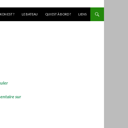
KON EST ?
LE BATEAU
QUI EST À BORD ?
LIENS
culer
mentaire sur