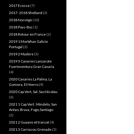
2017 Ecosse
(7)
2017- 2018 Shetland
(3)
2018 Norvège
(10)
2018 Pays-Bas
(1)
2018 Retour en France
(2)
2019 1 Morbihan Galicie
Portugal
(3)
2019 2 Madère
(3)
2019 3 Canaries Lanzarote
Fuerteventura Gran Canaria
(4)
2020 Canaries La Palma, La
Gomera, El Hierro
(9)
2020 Cap Vert, Sal, Sao Nicolau
(3)
2021 1 Cap Vert : Mindelo, San
Antao, Brava, Fogo,Santiago
(2)
2021 2 Guyane et transat
(4)
2021 3 Carriacou Grenade
(3)