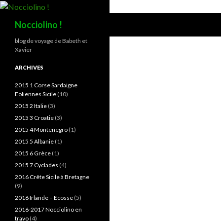
Recherche
Nocciolino !
blog de voyage de Babeth et
Xavier
ARCHIVES
2015 1 Corse Sardaigne
Eoliennes Sicile
(10)
2015 2 Italie
(3)
2015 3 Croatie
(3)
2015 4 Montenegro
(1)
2015 5 Albanie
(1)
2015 6 Grèce
(1)
2015 7 Cyclades
(4)
2016 Crête Sicile à Bretagne
(9)
2016 Irlande – Ecosse
(5)
2016-2017 Nocciolino en
travo
(4)